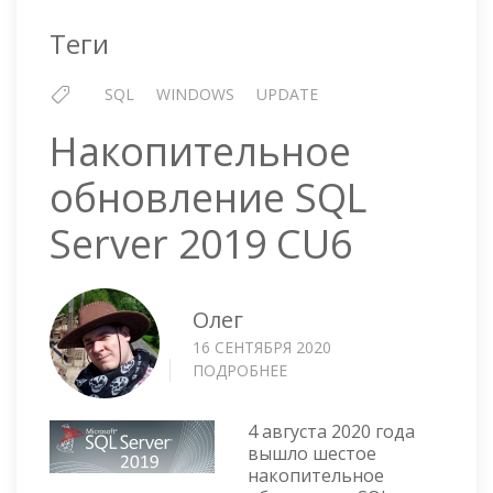
Теги
SQL
WINDOWS
UPDATE
Накопительное
обновление SQL
Server 2019 CU6
Олег
16 СЕНТЯБРЯ 2020
ПОДРОБНЕЕ
О
НАКОПИТЕЛЬНОЕ
ОБНОВЛЕНИЕ
4 августа 2020 года
SQL
вышло шестое
SERVER
накопительное
2019