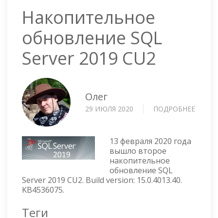
Накопительное
обновление SQL
Server 2019 CU2
Олег
29 ИЮЛЯ 2020
ПОДРОБНЕЕ
О
НАКО
ОБНО
SQL
13 февраля 2020 года
SERVE
вышло второе
накопительное
2019
обновление SQL
CU2
Server 2019 CU2. Build version: 15.0.4013.40.
KB4536075.
Теги