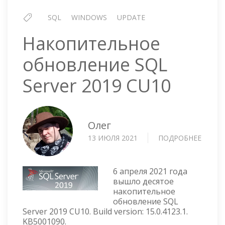
SQL
WINDOWS
UPDATE
Накопительное
обновление SQL
Server 2019 CU10
Олег
13 ИЮЛЯ 2021
ПОДРОБНЕЕ
О
НАКО
ОБНО
SQL
6 апреля 2021 года
SERVE
вышло десятое
накопительное
2019
обновление SQL
CU10
Server 2019 CU10. Build version: 15.0.4123.1.
KB5001090.