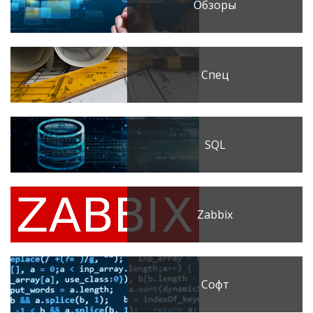
Обзоры
Спец
SQL
Zabbix
Софт