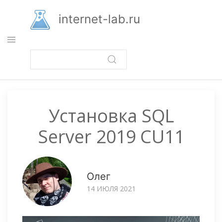
Перейти
к
internet-lab.ru
основному
содержанию
Установка SQL
Server 2019 CU11
Олег
14 ИЮЛЯ 2021