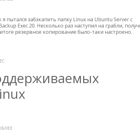
VERITAS
BACKUP
EXEC
к я пытался забэкапить папку Linux на Ubuntu Server с
20
ackup Exec 20. Несколько раз наступил на грабли, получ
 итоге резервное копирование было-таки настроено.
—
ТРАБЛШУТИНГ
РЕЗЕРВИРОВАНИЯ
LINUX
EC
оддерживаемых
inux
ОБНЕЕ
О
ПОДДЕРЖКА