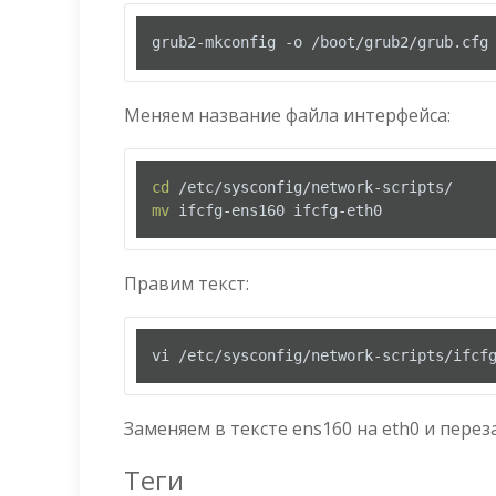
grub2-mkconfig -o /boot/grub2/grub.cfg
Меняем название файла интерфейса:
cd
mv
 ifcfg-ens160 ifcfg-eth0
Правим текст:
vi /etc/sysconfig/network-scripts/ifcf
Заменяем в тексте ens160 на eth0 и перез
Теги