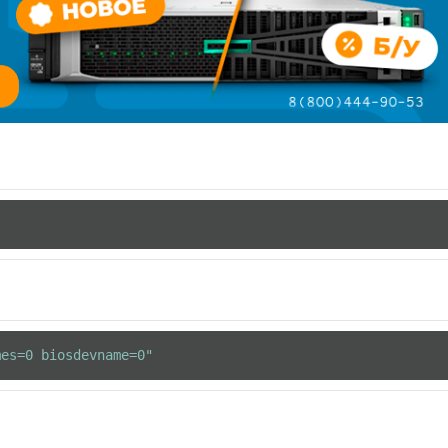
mes=0 biosdevname=0"