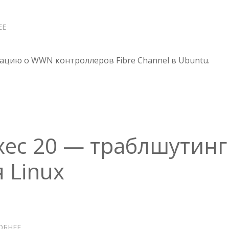
ЕЕ
О
UBUNTU
—
КАК
цию о WWN контроллеров Fibre Channel в Ubuntu.
ИДЕНТИФИЦИРОВАТЬ
WWN
КОНТРОЛЛЕРОВ
FC
Exec 20 — траблшутинг
 Linux
ОБНЕЕ
О