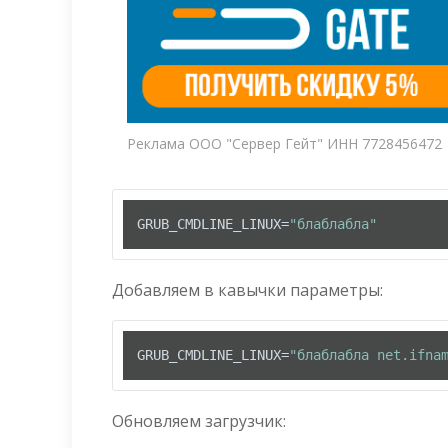
Реклама ООО "Сервер Гейт" ИНН 7728456472
GRUB_CMDLINE_LINUX=
"блаблабла"
Добавляем в кавычки параметры:
GRUB_CMDLINE_LINUX=
"блаблабла net.ifna
Обновляем загрузчик: