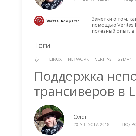
Заметки о том, ка
помощью Veritas B
полезный опыт, в
Теги
LINUX
NETWORK
VERITAS
SYMANT
Поддержка неп
трансиверов в L
Олег
20 АВГУСТА 2018
ПОДР