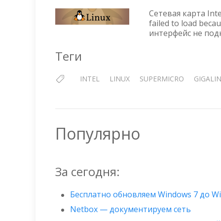
Сетевая карта Inte
failed to load bec
интерфейс не под
Теги
INTEL
LINUX
SUPERMICRO
GIGALI
Популярно
За сегодня:
Бесплатно обновляем Windows 7 до W
Netbox — документируем сеть