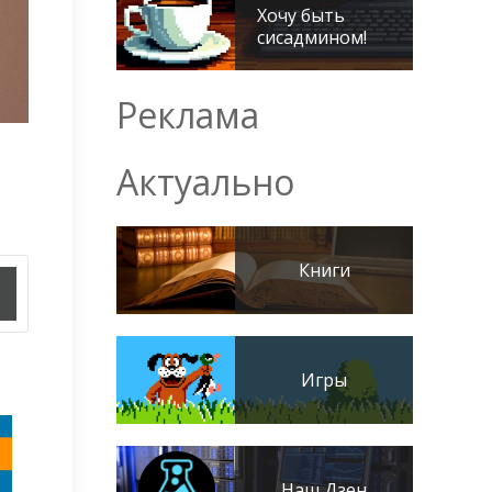
Хочу быть
сисадмином!
Реклама
Актуально
Книги
Игры
Наш Дзен