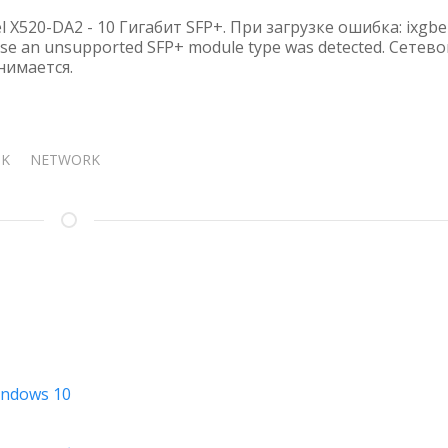
НЕПОДДЕРЖИВАЕМЫХ
ТРАНСИВЕРОВ
l X520-DA2 - 10 Гигабит SFP+. При загрузке ошибка: ixgbe
В
ause an unsupported SFP+ module type was detected. Сетев
нимается.
LINUX
NK
NETWORK
indows 10