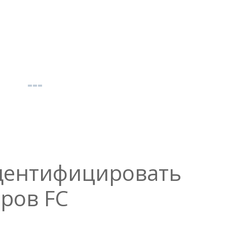
дентифицировать
ров FC