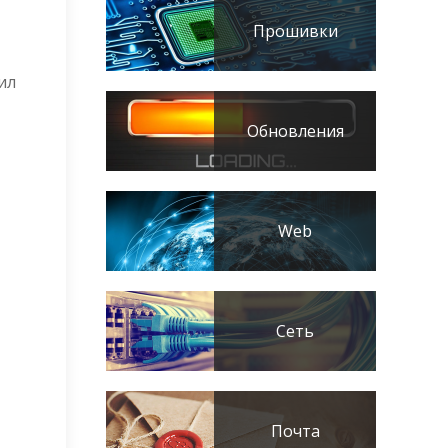
Прошивки
ил
Обновления
Web
Сеть
Почта