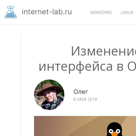
Перейти
Основная
к
internet-lab.ru
WINDOWS
LINUX
основному
навигация
содержанию
Изменение
интерфейса в OE
Олег
8 МАЯ 2018