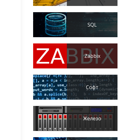
SQL
Zabbix
Софт
Железо