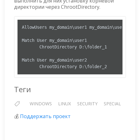
выполнить для них установку корневой
директории через ChrootDirectory.
AllowUsers my_domain\user1 my_domain\user2

Match User my_domain\user1

       ChrootDirectory D:\folder_1

Match User my_domain\user2

       ChrootDirectory D:\folder_2
Теги
WINDOWS
LINUX
SECURITY
SPECIAL
💰
Поддержать проект