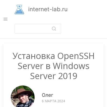
Перейти
к
internet-lab.ru
основному
содержанию
Установка OpenSSH
Server в Windows
Server 2019
Олег
6 МАРТА 2024