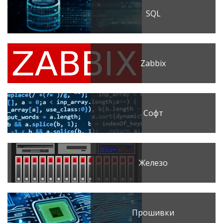
SQL
Zabbix
Софт
Железо
Прошивки