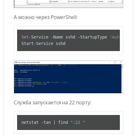
А можно через PowerShell:
Set
-Service -Name sshd -StartupType 
'Automatic'
Start-Service sshd
Служба запускается на 22 порту:
netstat -tan | find 
":22 "