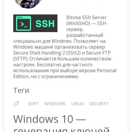
BITVIS
SSH
SERVE
Bitvise SSH Server
ДЛЯ
(WinSSHD) — SSH-
сервер,
WIND
разработанный
специально для Windows. Позволяет на
Windows машине организовать сервер
Secure Shell Handling 2 (SSH2) и Secure FTP
(SFTP). Отличается большим количеством
настроек. Бесплатно для частного
использования при выборе версии Personal
Edition, но с ограничениями.
Теги
SOFT
WINDOWS
LINUX
SECURITY
Windows 10 —
генерация ключей