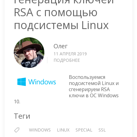
RSA с помощью
подсистемы Linux
Олег
11 АПРЕЛЯ 2019
ПОДРОБНЕЕ
О
WINDOWS
10
Воспользуемся
—
подсистемой Linux и
ГЕНЕРАЦИЯ
сгенерируем RSA
КЛЮЧЕЙ
ключи в ОС Windows
RSA
10.
С
ПОМОЩЬЮ
Теги
ПОДСИСТЕМЫ
LINUX
WINDOWS
LINUX
SPECIAL
SSL