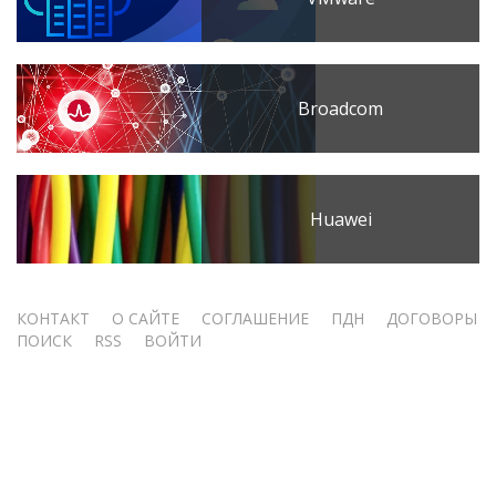
Broadcom
Huawei
Меню
КОНТАКТ
О САЙТЕ
СОГЛАШЕНИЕ
ПДН
ДОГОВОРЫ
ПОИСК
RSS
ВОЙТИ
учётной
записи
пользователя