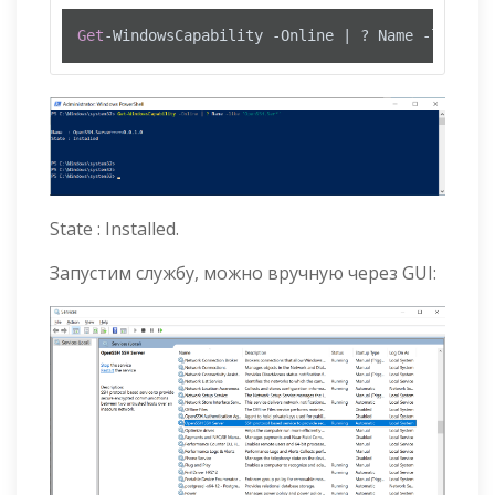
Get
-WindowsCapability -Online | ? Name -like 
'O
State : Installed.
Запустим службу, можно вручную через GUI: