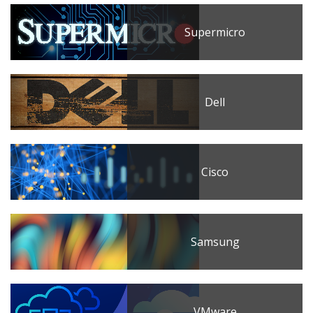
Supermicro
Dell
Cisco
Samsung
VMware