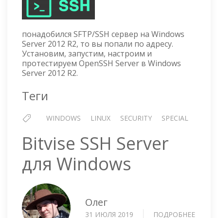
В
WIND
SERVE
понадобился SFTP/SSH сервер на Windows
2012
Server 2012 R2, то вы попали по адресу.
R2
Установим, запустим, настроим и
протестируем OpenSSH Server в Windows
Server 2012 R2.
Теги
WINDOWS
LINUX
SECURITY
SPECIAL
Bitvise SSH Server
для Windows
Олег
31 ИЮЛЯ 2019
ПОДРОБНЕЕ
О