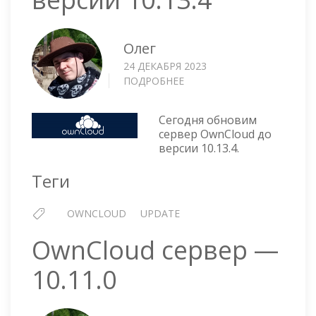
Олег
24 ДЕКАБРЯ 2023
ПОДРОБНЕЕ
О
OWNCLOUD
—
Сегодня обновим
ОБНОВЛЕНИЕ
сервер OwnCloud до
ДО
версии 10.13.4.
ВЕРСИИ
10.13.4
Теги
OWNCLOUD
UPDATE
OwnCloud сервер —
10.11.0