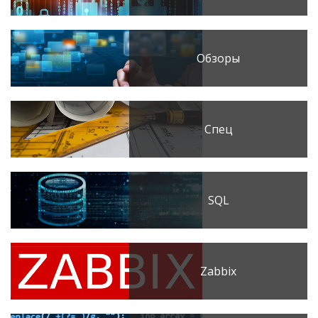
Обзоры
Спец
SQL
Zabbix