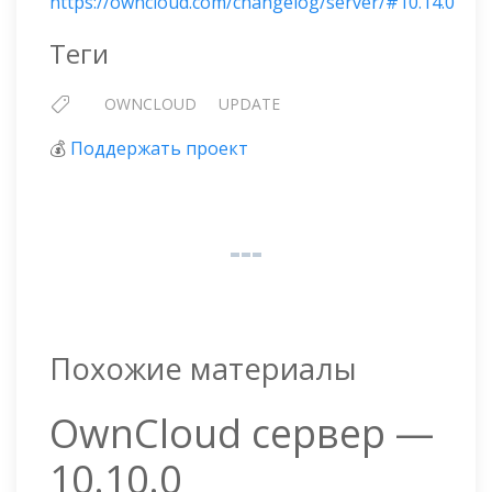
https://owncloud.com/changelog/server/#10.14.0
Теги
OWNCLOUD
UPDATE
💰
Поддержать проект
Похожие материалы
OwnCloud сервер —
10.10.0