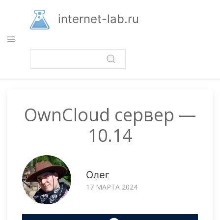
Перейти
к
internet-lab.ru
основному
содержанию
OwnCloud сервер —
10.14
Олег
17 МАРТА 2024