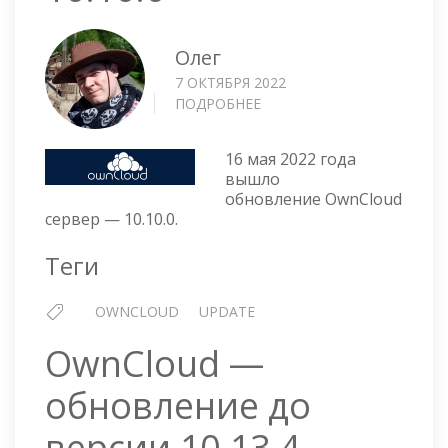
Олег
7 ОКТЯБРЯ 2022
ПОДРОБНЕЕ
О
OWNCLOUD
СЕРВЕР
16 мая 2022 года
—
вышло
10.10.0
обновление OwnCloud
сервер — 10.10.0.
Теги
OWNCLOUD
UPDATE
OwnCloud —
обновление до
версии 10.13.4