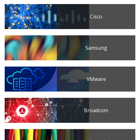
Cisco
Samsung
VMware
Broadcom