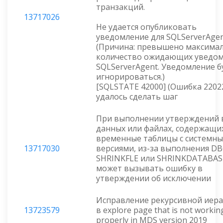
транзакций.
13717026
Не удается опубликовать
уведомление для SQLServerAge
(Причина: превышено максима
количество ожидающих уведо
SQLServerAgent. Уведомление б
игнорироваться.)
[SQLSTATE 42000] (Ошибка 22022
удалось сделать шаг
При выполнении утверждений в
данных или файлах, содержащи
временные таблицы с системн
13717030
версиями, из-за выполнения D
SHRINKFLE или SHRINKDATABAS
может вызывать ошибку в
утверждении об исключении
Исправление рекурсивной иер
13723579
в explore page that is not workin
properly in MDS version 2019