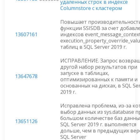
удаленных строк в индексе
Columnstore с кластером
Повышает производительност
функции SSISDB за счет добавл
13607161
индексов event_message_context
execution_property_override_val
таблиц в SQL Server 2019 г.
ИСПРАВЛЕНИЕ. Запрос возвра
другой набор результатов при
запуске в таблицах,
13647678
оптимизированных к памяти и
основанных на дисках, в SQL Se
2019 г.
Исправлена проблема, из-за к
выбор данных из sys.database п
большом количестве баз данны
13651126
SQL Server 2019 г. выполняется
дольше, чем в предыдущих вер
SQL Server