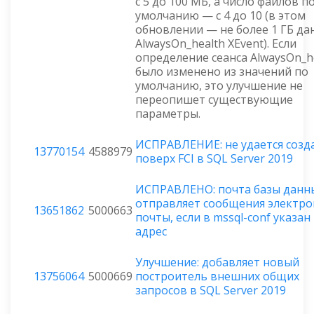
с 5 до 100 МБ, а число файлов п
умолчанию — с 4 до 10 (в этом
обновлении — не более 1 ГБ да
AlwaysOn_health XEvent). Если
определение сеанса AlwaysOn_h
было изменено из значений по
умолчанию, это улучшение не
переопишет существующие
параметры.
ИСПРАВЛЕНИЕ: не удается созд
13770154
4588979
поверх FCI в SQL Server 2019
ИСПРАВЛЕНО: почта базы данн
отправляет сообщения электр
13651862
5000663
почты, если в mssql-conf указан 
адрес
Улучшение: добавляет новый
13756064
5000669
построитель внешних общих
запросов в SQL Server 2019