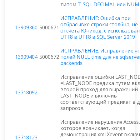
типом T-SQL DECIMAL или NUM
ИСПРАВЛЕНИЕ: Ошибка при
отбрасывке строки столбца, не
13909360
5000671
отсчета Юникод, с использова
UTF8 в UTF8 в SQL Server 2019
ИСПРАВЛЕНИЕ: Исправление ч
13909404
5000672
полей NULL time для не sqlserve
backends
Исправление ошибки LAST_NO
=LAST_NODE предика путем вк
второй проход для выражений
13718092
LAST_NODE и включив
соответствующий предикат в 
запросов.
Исправление нарушения Access,
которое возникает, когда
демонстрация xml Xevent включ
13718123