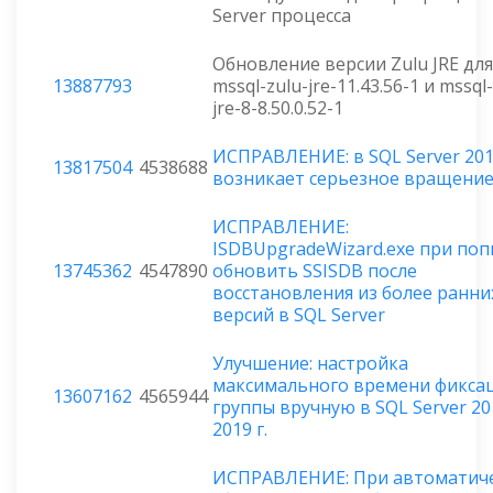
Server процесса
Обновление версии Zulu JRE для
13887793
mssql-zulu-jre-11.43.56-1 и mssql
jre-8-8.50.0.52-1
ИСПРАВЛЕНИЕ: в SQL Server 2019
13817504
4538688
возникает серьезное вращени
ИСПРАВЛЕНИЕ:
ISDBUpgradeWizard.exe при по
13745362
4547890
обновить SSISDB после
восстановления из более ранни
версий в SQL Server
Улучшение: настройка
максимального времени фикса
13607162
4565944
группы вручную в SQL Server 20
2019 г.
ИСПРАВЛЕНИЕ: При автоматич