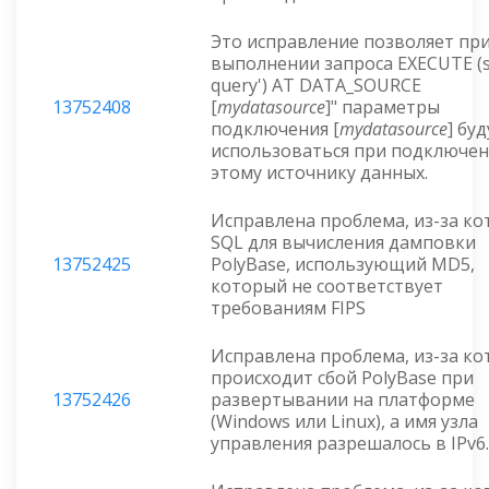
Это исправление позволяет пр
выполнении запроса EXECUTE (s
query') AT DATA_SOURCE
13752408
[
mydatasource
]" параметры
подключения [
mydatasource
] буд
использоваться при подключен
этому источнику данных.
Исправлена проблема, из-за к
SQL для вычисления дамповки
13752425
PolyBase, использующий MD5,
который не соответствует
требованиям FIPS
Исправлена проблема, из-за к
происходит сбой PolyBase при
13752426
развертывании на платформе
(Windows или Linux), а имя узла
управления разрешалось в IPv6.