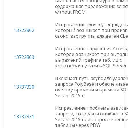
выполняется процедура в памя
содержащая предложение selec
without FROM.
Исправление сбоя в утвержден
13722862
который возникает при произ
свойствах группы для детей CLe
Исправление нарушения Access,
которое возникает при выпол
13722863
выражений графика таблиц с
короткими путями в SQL Server 
Включает путь async для удале
запроса PolyBase и обеспечива
13737330
очистку времени и времени SQ
Server 2019 г.
Исправление проблемы зависа
запроса, которая возникает в S
13737331
Server 2019 при запросе внешн
таблицы через PDW