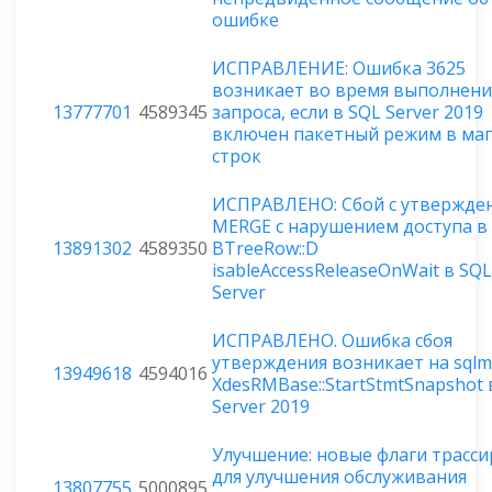
ошибке
ИСПРАВЛЕНИЕ: Ошибка 3625
возникает во время выполнени
13777701
4589345
запроса, если в SQL Server 2019
включен пакетный режим в ма
строк
ИСПРАВЛЕНО: Сбой с утвержде
MERGE с нарушением доступа в
13891302
4589350
BTreeRow::D
isableAccessReleaseOnWait в SQL
Server
ИСПРАВЛЕНО. Ошибка сбоя
утверждения возникает на sqlmin
13949618
4594016
XdesRMBase::StartStmtSnapshot 
Server 2019
Улучшение: новые флаги трасс
для улучшения обслуживания
13807755
5000895