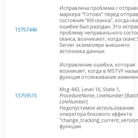
Исправлена проблема с отправ
маркера "Готово" перед отпра
состояния "Kill сеанса", когда се
ошибке был разодан. Это испра
13757446
проблему неправильного состо
сеанса, возникают, когда сеанс
Server экземпляре внешнего
источника данных
Исправление ошибки, которая
возникает, когда в MSTVF назы
функция отслеживания изменен
Msg 443, Level 16, State 1,
13759515
ProcedureName
,
LineNumber
[Batch
LineNumber
]
Недопустимое использование
оператора бокового эффекта
"change_tracking_current_version
функции.