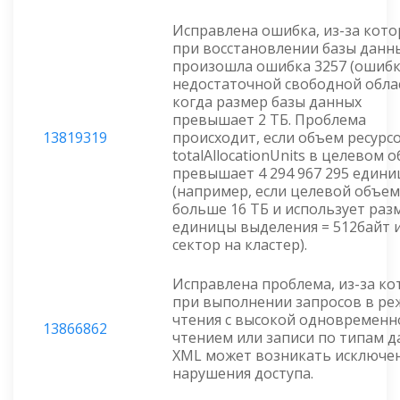
Исправлена ошибка, из-за кот
при восстановлении базы данн
произошла ошибка 3257 (ошибк
недостаточной свободной обла
когда размер базы данных
превышает 2 ТБ. Проблема
13819319
происходит, если объем ресурс
totalAllocationUnits в целевом 
превышает 4 294 967 295 едини
(например, если целевой объем
больше 16 ТБ и использует раз
единицы выделения = 512байт 
сектор на кластер).
Исправлена проблема, из-за к
при выполнении запросов в р
чтения с высокой одновременн
13866862
чтением или записи по типам 
XML может возникать исключе
нарушения доступа.