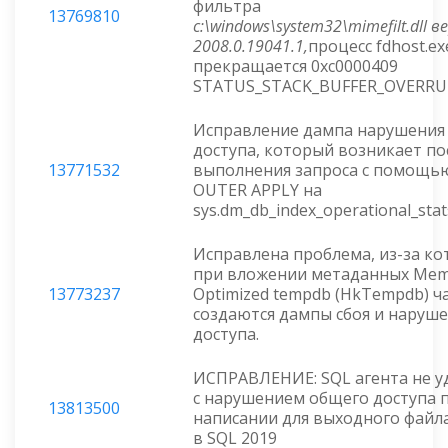
фильтра
13769810
c:\windows\system32\mimefilt.dll в
2008.0.19041.1,
процесс fdhost.ex
прекращается 0xc0000409
STATUS_STACK_BUFFER_OVERRU
Исправление дампа нарушения
доступа, который возникает по
13771532
выполнения запроса с помощь
OUTER APPLY на
sys.dm_db_index_operational_stat
Исправлена проблема, из-за к
при вложении метаданных Mem
13773237
Optimized tempdb (HkTempdb) ч
создаются дампы сбоя и наруш
доступа.
ИСПРАВЛЕНИЕ: SQL агента не у
с нарушением общего доступа 
13813500
написании для выходного файл
в SQL 2019