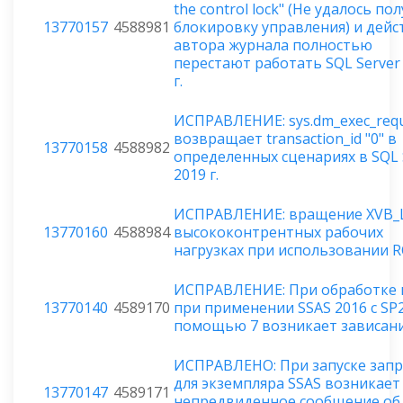
the control lock" (Не удалось по
13770157
4588981
блокировку управления) и дейс
автора журнала полностью
перестают работать SQL Server
г.
ИСПРАВЛЕНИЕ: sys.dm_exec_req
возвращает transaction_id "0" в
13770158
4588982
определенных сценариях в SQL 
2019 г.
ИСПРАВЛЕНИЕ: вращение XVB_L
13770160
4588984
высококонтрентных рабочих
нагрузках при использовании R
ИСПРАВЛЕНИЕ: При обработке 
13770140
4589170
при применении SSAS 2016 с SP2
помощью 7 возникает зависан
ИСПРАВЛЕНО: При запуске запр
для экземпляра SSAS возникает
13770147
4589171
непредвиденное сообщение об