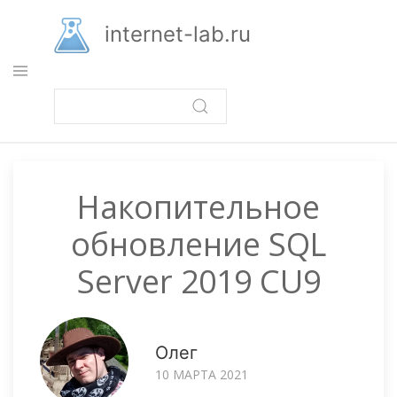
Перейти
к
internet-lab.ru
основному
содержанию
Накопительное
обновление SQL
Server 2019 CU9
Олег
10 МАРТА 2021