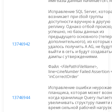
имя базы данных начинается с 
Исправление SQL Server, котор
возникает при сбой группы
доступности вручную в другую
реплику. Однако отбой происх
успешно, но базы данных из
предыдущего основного (тепер
дополнительного), из которых 
13746942
удалось получить A AG, не буду
выйти в сеть и будут создавать
дампы с утверждениями.
Файл: <
FilePath\FileName
>,
line=
LineNumber
Failed Assertion 
'inCorrectOrder'
Исправление ошибки неурожае
планщика, которая может возн
13746944
когда хранилище Query пытает
увеличивать структуру памяти 
время сильной рабочей нагруз