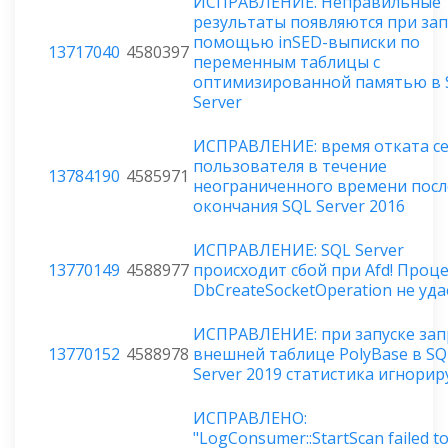
ИСПРАВЛЕНИЕ. Неправильные
результаты появляются при зап
помощью inSED-выписки по
13717040
4580397
переменным таблицы с
оптимизированной памятью в 
Server
ИСПРАВЛЕНИЕ: время отката се
пользователя в течение
13784190
4585971
неограниченного времени посл
окончания SQL Server 2016
ИСПРАВЛЕНИЕ: SQL Server
13770149
4588977
происходит сбой при Afd! Проце
DbCreateSocketOperation не уда
ИСПРАВЛЕНИЕ: при запуске зап
13770152
4588978
внешней таблице PolyBase в SQ
Server 2019 статистика игнорир
ИСПРАВЛЕНО:
"LogConsumer::StartScan failed to