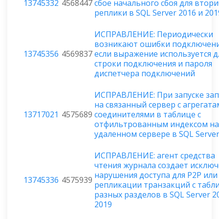
13745332
4568447
сбое начального сбоя для втор
реплики в SQL Server 2016 и 2019
ИСПРАВЛЕНИЕ: Периодически
возникают ошибки подключени
13745356
4569837
если выражение используется д
строки подключения и пароля
диспетчера подключений
ИСПРАВЛЕНИЕ: При запуске зап
на связанный сервер с агрегата
13717021
4575689
соединителями в таблице с
отфильтрованным индексом на
удаленном сервере в SQL Serve
ИСПРАВЛЕНИЕ: агент средства
чтения журнала создает исклю
нарушения доступа для P2P или
13745336
4575939
репликации транзакций с табл
разных разделов в SQL Server 2
2019