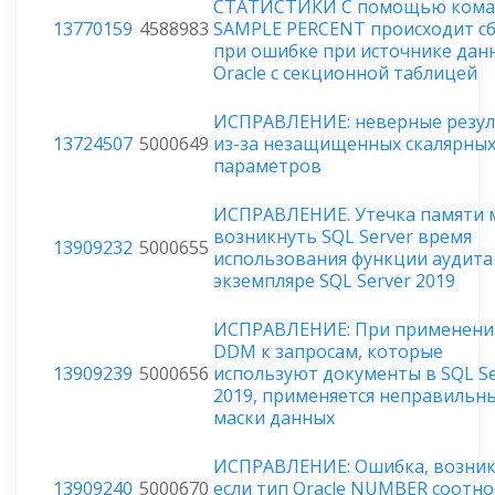
СТАТИСТИКИ С помощью ком
13770159
4588983
SAMPLE PERCENT происходит с
при ошибке при источнике дан
Oracle с секционной таблицей
ИСПРАВЛЕНИЕ: неверные резу
13724507
5000649
из-за незащищенных скалярны
параметров
ИСПРАВЛЕНИЕ. Утечка памяти 
возникнуть SQL Server время
13909232
5000655
использования функции аудита
экземпляре SQL Server 2019
ИСПРАВЛЕНИЕ: При применени
DDM к запросам, которые
13909239
5000656
используют документы в SQL Se
2019, применяется неправильн
маски данных
ИСПРАВЛЕНИЕ: Ошибка, возник
13909240
5000670
если тип Oracle NUMBER соотнос