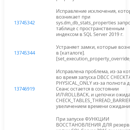
Исправление исключения, кото
возникает при
13745342
sys.dm_db_stats_properties запр
таблице с пространственным
индексом в SQL Server 2019 г.
Устраняет замки, которые воз
13745344
в [каталоге].
[set_execution_property_override
Исправлена проблема, из-за к
во время запуска DBCC CHECKT
PHYSICAL_ONLY из-за полнота д
13746919
Сеанс остается в состоянии
ИЛ\ROLLBACK, и цепочки ожид
CHECK_TABLES_THREAD_BARRIER
увеличением времени ожидани
При запуске ФУНКЦИИ
ВОССТАНОВЛЕНИЯ ДЛЯ резерв