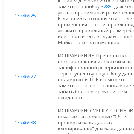
копии SQL Server 2016 вы може
заметить ошибку
3285,
даже ес
указан правильный размер блок
13746925
Если ошибка сохраняется после
применения этого исправления
укажите правильный размер бл
или обратитесь в службу подде
Майкрософт за помощью
ИСПРАВЛЕНИЕ. При попытке
восстановления из сжатой или
зашифрованной резервной ко
через существующую базу данн
13746927
поддержкой TDE вы можете
заметить, что восстановление
занять больше времени, чем
ожидалось
ИСПРАВЛЕНО: VERIFY_CLONEDB
печатается сообщение "Сбой
13746938
проверки базы данных
клонирования" для базы данных