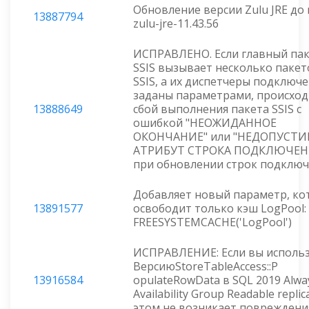
Обновление версии Zulu JRE до 
13887794
zulu-jre-11.43.56
ИСПРАВЛЕНО. Если главный па
SSIS вызывает несколько пакет
SSIS, а их диспетчеры подключ
заданы параметрами, происход
13888649
сбой выполнения пакета SSIS с
ошибкой "НЕОЖИДАННОЕ
ОКОНЧАНИЕ" или "НЕДОПУСТ
АТРИБУТ СТРОКА ПОДКЛЮЧЕН
при обновлении строк подключ
Добавляет новый параметр, к
13891577
освободит только кэш LogPool:
FREESYSTEMCACHE('LogPool')
ИСПРАВЛЕНИЕ: Если вы исполь
ВерсиюStoreTableAccess::P
13916584
opulateRowData в SQL 2019 Alwa
Availability Group Readable replic
этом не возникает повреждени