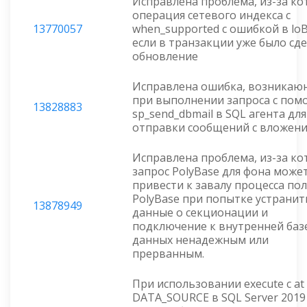
Исправлена проблема, из-за к
операция сетевого индекса с
13770057
when_supported с ошибкой в loB
если в транзакции уже было сд
обновление
Исправлена ошибка, возникаю
при выполнении запроса с по
13828883
sp_send_dbmail в SQL агента для
отправки сообщений с вложени
Исправлена проблема, из-за к
запрос PolyBase для фона може
привести к завалу процесса по
PolyBase при попытке устранит
13878949
данные о секционации и
подключение к внутренней баз
данных ненадежным или
прерванным.
При использовании execute с at
DATA_SOURCE в SQL Server 2019