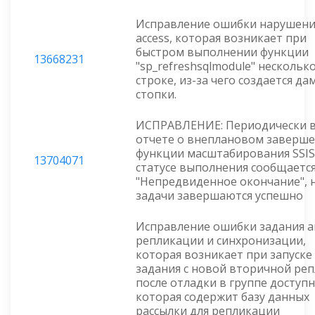
Исправление ошибки нарушени
access, которая возникает при
быстром выполнении функции
13668231
"sp_refreshsqlmodule" несколько
строке, из-за чего создается да
стопки.
ИСПРАВЛЕНИЕ: Периодически 
отчете о внеплановом заверш
функции масштабирования SSIS
13704071
статусе выполнения сообщаетс
"Непредвиденное окончание", н
задачи завершаются успешно
Исправление ошибки задания а
репликации и синхронизации,
которая возникает при запуске
задания с новой вторичной ре
после отладки в группе доступн
которая содержит базу данных
рассылки для репликации