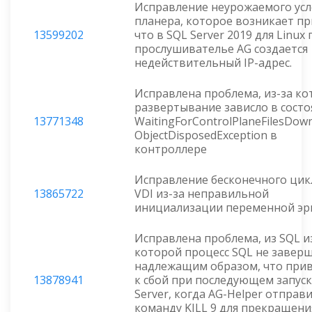
Исправление неурожаемого ус
планера, которое возникает пр
13599202
что в SQL Server 2019 для Linux
прослушивателье AG создается
недействительный IP-адрес.
Исправлена проблема, из-за к
развертывание зависло в сост
13771348
WaitingForControlPlaneFilesDown
ObjectDisposedException в
контроллере
Исправление бесконечного цик
13865722
VDI из-за неправильной
инициализации переменной эр
Исправлена проблема, из SQL и
которой процесс SQL не завер
надлежащим образом, что при
13878941
к сбой при последующем запуск
Server, когда AG-Helper отправ
команду KILL 9 для прекращени