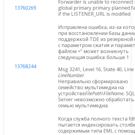
Forwarder is unable to reconnect 
13760269
global primary primary planned fa
if the LISTENER_URL is modified
Исправлена ошибка, из-за кот
при восстановлении базы данны
поддержкой TDE из резервной
с параметром сжатия и парамет
файлом =" может возникнуть
следующая ошибка: больше 1
13768244
Msg 3241, Level 16, State 40, Line
L
ineNumber
Неправильно сформировано
семейство мультимедиа на
устройстве
FilePath\FileName.
SQL
Server невозможно обработать 
семью мультимедиа.
Когда служба полного текста fd
пытается индексировать столб
содержимым типа EML с помо