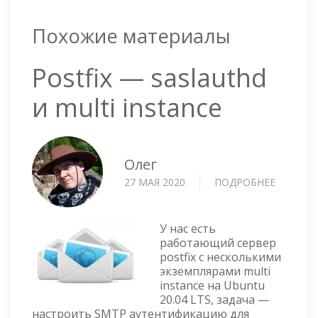
Похожие материалы
Postfix — saslauthd
и multi instance
Олег
27 МАЯ 2020
ПОДРОБНЕЕ
О
POSTFIX
—
SASLAU
У нас есть
И
работающий сервер
postfix с несколькими
MULTI
экземплярами multi
INSTAN
instance на Ubuntu
20.04 LTS, задача —
настроить SMTP аутентификацию для