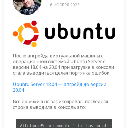
6 НОЯБРЯ 2023
После апгрейда виртуальной машины с
операционной системой Ubuntu Server с
версии 18.04 на 20.04 при загрузке в консоли
стала выводиться целая портянка ошибок.
Ubuntu Server 18.04 — апгрейд до версии
20.04
Все ошибки я не зафиксировал, последняя
строка выводила в консоль это:
AttributeError: module 
'lib'
 has no attribute 
'