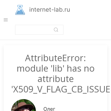
Перейти
к
internet-lab.ru
основному
содержанию
AttributeError:
module 'lib' has no
attribute
'X509_V_FLAG_CB_ISSU
Олег