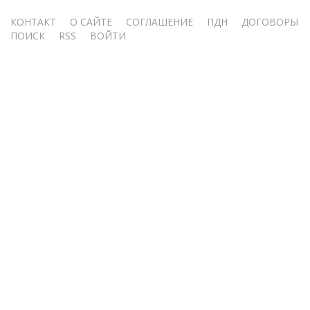
Меню
КОНТАКТ
О САЙТЕ
СОГЛАШЕНИЕ
ПДН
ДОГОВОРЫ
ПОИСК
RSS
ВОЙТИ
учётной
записи
пользователя