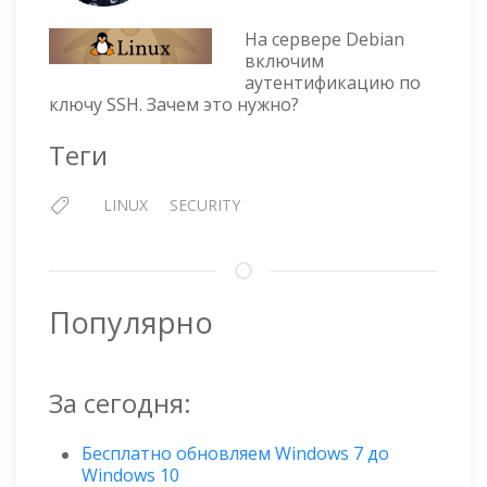
LINUX
—
На сервере Debian
АУТЕНТИФИКАЦИЯ
включим
ПО
аутентификацию по
SSH-
ключу SSH. Зачем это нужно?
КЛЮЧУ
Теги
LINUX
SECURITY
Популярно
За сегодня:
Бесплатно обновляем Windows 7 до
Windows 10