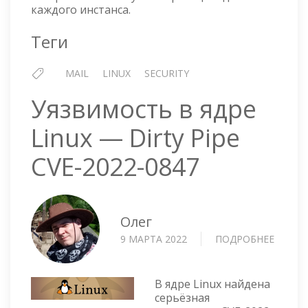
каждого инстанса.
Теги
MAIL
LINUX
SECURITY
Уязвимость в ядре
Linux — Dirty Pipe
CVE-2022-0847
Олег
9 МАРТА 2022
ПОДРОБНЕЕ
О
УЯЗВИ
В
ЯДРЕ
В ядре Linux найдена
LINUX
серьёзная