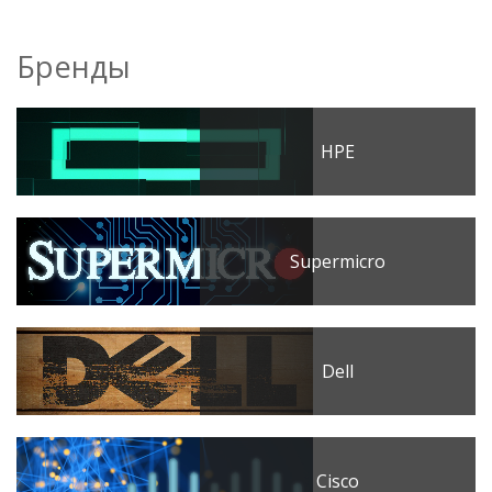
Бренды
HPE
Supermicro
Dell
Cisco