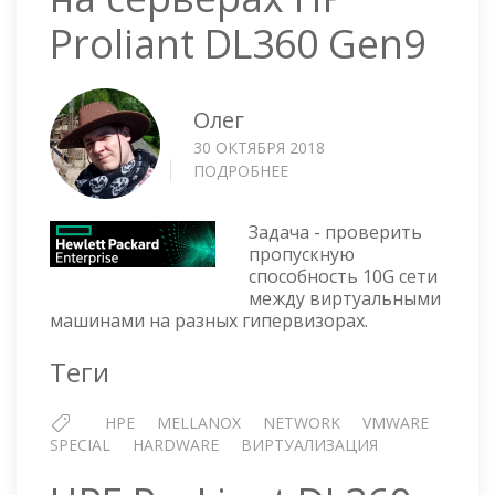
Proliant DL360 Gen9
Олег
30 ОКТЯБРЯ 2018
ПОДРОБНЕЕ
О
ТЕСТИРУЕМ
10G
Задача - проверить
SFP+
пропускную
ПЛАТЫ
способность 10G сети
HP
между виртуальными
И
машинами на разных гипервизорах.
MELLANOX
НА
Теги
СЕРВЕРАХ
HP
HPE
MELLANOX
NETWORK
VMWARE
PROLIANT
SPECIAL
HARDWARE
ВИРТУАЛИЗАЦИЯ
DL360
GEN9