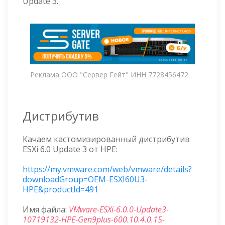
Update 3.
Реклама ООО "Сервер Гейт" ИНН 7728456472
Дистрибутив
Качаем кастомизированный дистрибутив
ESXi 6.0 Update 3 от HPE:
https://my.vmware.com/web/vmware/details?
downloadGroup=OEM-ESXI60U3-
HPE&productId=491
Имя файла:
VMware-ESXi-6.0.0-Update3-
10719132-HPE-Gen9plus-600.10.4.0.15-