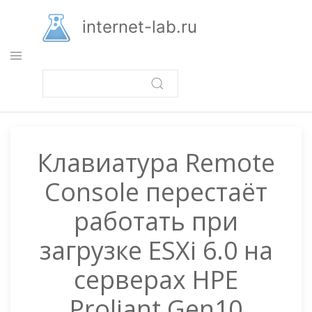
Перейти
к
internet-lab.ru
основному
содержанию
Клавиатура Remote
Console перестаёт
работать при
загрузке ESXi 6.0 на
серверах HPE
Proliant Gen10