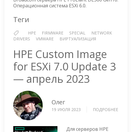
ОБНОВЛЯЕМ
Операционная система ESXi 6.0.
ДРАЙВЕР
И
Теги
ПРОШИВКУ
СЕТЕВЫХ
HPE
FIRMWARE
SPECIAL
NETWORK
КОНТРОЛЛЕРОВ
DRIVERS
VMWARE
ВИРТУАЛИЗАЦИЯ
BROADCOM
ДЛЯ
HPE Custom Image
ESXI
for ESXi 7.0 Update 3
— апрель 2023
Олег
19 ИЮЛЯ 2023
ПОДРОБНЕЕ
О
HPE
CUST
IMAGE
Для серверов HPE