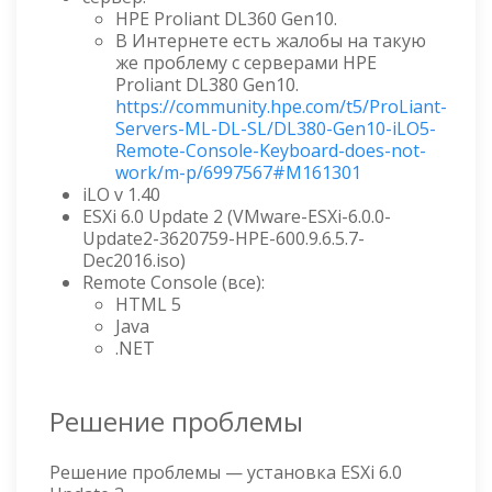
HPE Proliant DL360 Gen10.
В Интернете есть жалобы на такую
же проблему с серверами HPE
Proliant DL380 Gen10.
https://community.hpe.com/t5/ProLiant-
Servers-ML-DL-SL/DL380-Gen10-iLO5-
Remote-Console-Keyboard-does-not-
work/m-p/6997567#M161301
iLO v 1.40
ESXi 6.0 Update 2 (VMware-ESXi-6.0.0-
Update2-3620759-HPE-600.9.6.5.7-
Dec2016.iso)
Remote Console (все):
HTML 5
Java
.NET
Решение проблемы
Решение проблемы — установка ESXi 6.0