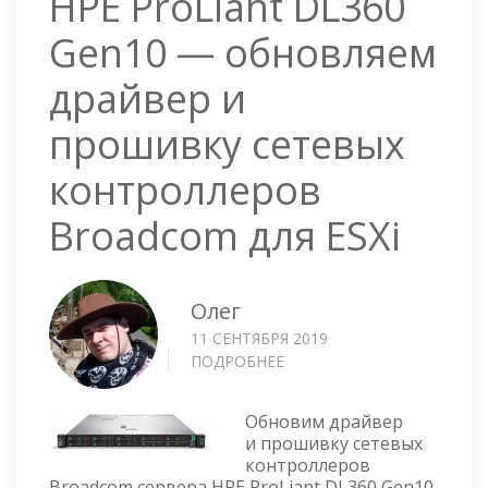
HPE ProLiant DL360
Gen10 — обновляем
драйвер и
прошивку сетевых
контроллеров
Broadcom для ESXi
Олег
11 СЕНТЯБРЯ 2019
ПОДРОБНЕЕ
О
HPE
PROLIANT
Обновим драйвер
DL360
и прошивку сетевых
GEN10
контроллеров
—
Broadcom сервера HPE ProLiant DL360 Gen10.