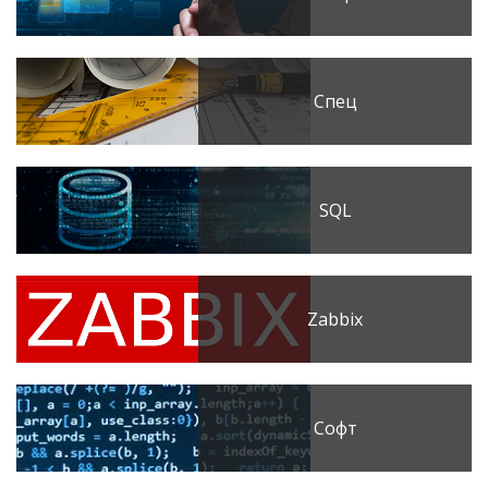
Спец
SQL
Zabbix
Софт