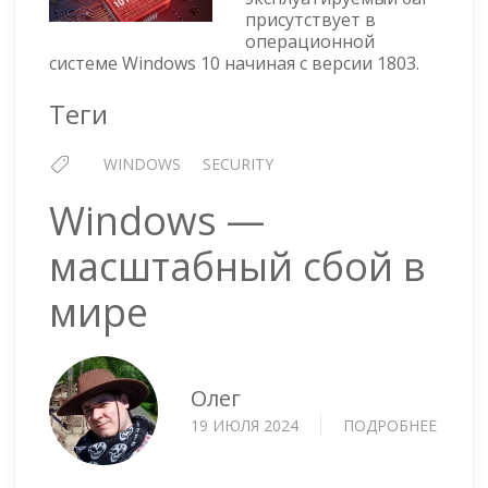
В
присутствует в
WINDOWS
операционной
10
системе Windows 10 начиная с версии 1803.
—
ОДНА
Теги
КОМАНДА
ВЫВОДИТ
WINDOWS
SECURITY
ИЗ
СТРОЯ
Windows —
ФАЙЛОВУЮ
СИСТЕМУ
масштабный сбой в
NTFS
мире
Олег
19 ИЮЛЯ 2024
ПОДРОБНЕЕ
О
WIND
—