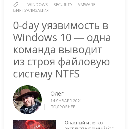
WINDOWS
SECURITY
VMWARE
ВИРТУАЛИЗАЦИЯ
0-day уязвимость в
Windows 10 — одна
команда выводит
из строя файловую
систему NTFS
Олег
14 ЯНВАРЯ 2021
ПОДРОБНЕЕ
О
0-
DAY
Опасный и легко
УЯЗВИМОСТЬ
эксплуатируемый баг