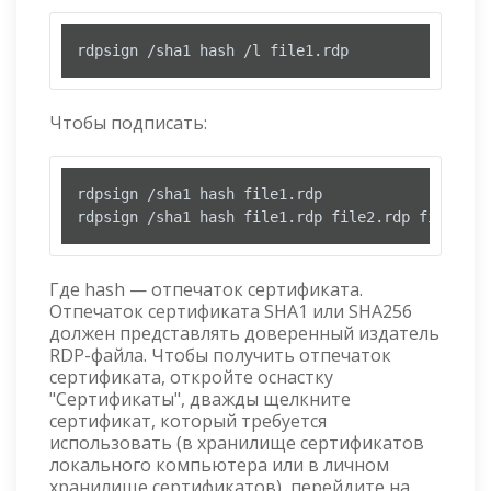
rdpsign /sha1 hash /l file1.rdp
Чтобы подписать:
rdpsign /sha1 hash file1.rdp

rdpsign /sha1 hash file1.rdp file2.rdp file3.rd
Где hash — отпечаток сертификата.
Отпечаток сертификата SHA1 или SHA256
должен представлять доверенный издатель
RDP-файла. Чтобы получить отпечаток
сертификата, откройте оснастку
"Сертификаты", дважды щелкните
сертификат, который требуется
использовать (в хранилище сертификатов
локального компьютера или в личном
хранилище сертификатов), перейдите на