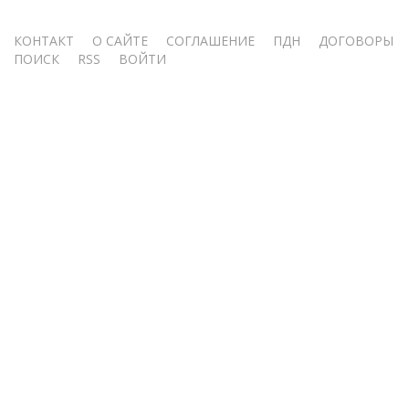
Меню
КОНТАКТ
О САЙТЕ
СОГЛАШЕНИЕ
ПДН
ДОГОВОРЫ
ПОИСК
RSS
ВОЙТИ
учётной
записи
пользователя