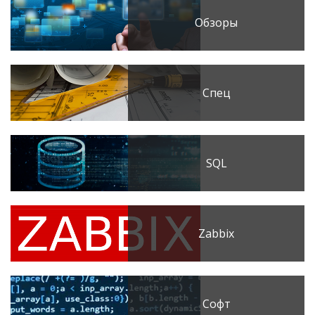
Обзоры
Спец
SQL
Zabbix
Софт