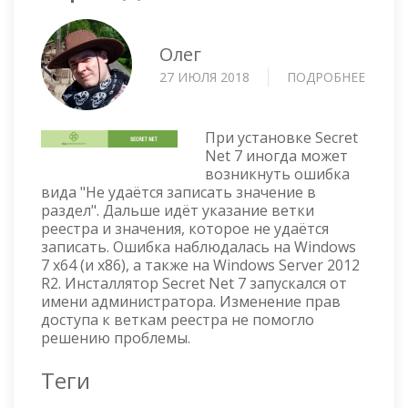
Олег
27 ИЮЛЯ 2018
ПОДРОБНЕЕ
О
ОШИБ
ПРИ
УСТАН
При установке Secret
SECRE
Net 7 иногда может
возникнуть ошибка
NET
вида "Не удаётся записать значение в
7
раздел". Дальше идёт указание ветки
—
реестра и значения, которое не удаётся
НЕ
записать. Ошибка наблюдалась на Windows
УДАЁТ
7 x64 (и x86), а также на Windows Server 2012
ЗАПИС
R2. Инсталлятор Secret Net 7 запускался от
ЗНАЧЕ
имени администратора. Изменение прав
В
доступа к веткам реестра не помогло
РАЗДЕ
решению проблемы.
Теги