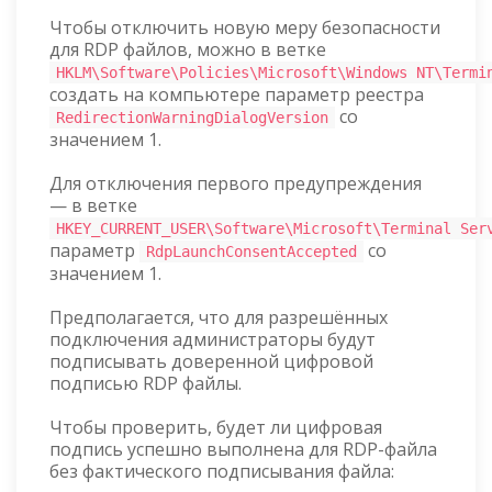
Чтобы отключить новую меру безопасности
для RDP файлов, можно в ветке
HKLM\Software\Policies\Microsoft\Windows NT\Termi
создать на компьютере параметр реестра
со
RedirectionWarningDialogVersion
значением 1.
Для отключения первого предупреждения
— в ветке
HKEY_CURRENT_USER\Software\Microsoft\Terminal Ser
параметр
со
RdpLaunchConsentAccepted
значением 1.
Предполагается, что для разрешённых
подключения администраторы будут
подписывать доверенной цифровой
подписью RDP файлы.
Чтобы проверить, будет ли цифровая
подпись успешно выполнена для RDP-файла
без фактического подписывания файла: