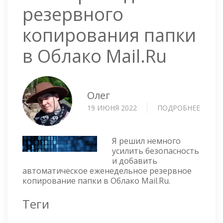
резервного
копирования папки
в Облако Mail.Ru
Олег
19 ИЮНЯ 2022
ПОДРОБНЕЕ
О
BAT
СКРИ
ДЛЯ
Я решил немного
РЕЗЕР
усилить безопасность
и добавить
КОПИ
автоматическое еженедельное резервное
ПАПК
копирование папки в Облако Mail.Ru.
В
ОБЛА
Теги
MAIL.