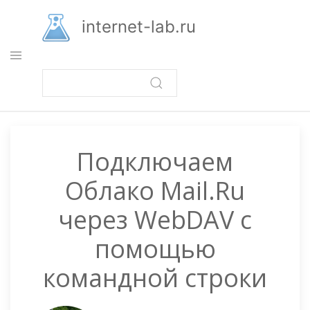
Перейти
к
internet-lab.ru
основному
содержанию
Подключаем
Облако Mail.Ru
через WebDAV с
помощью
командной строки