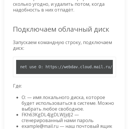
сколько угодно, и удалить потом, когда
надобность в них отпадёт.
Подключаем облачный диск
Запускаем командную строку, подключаем
диск:
net use O: https://webdav.cloud.mail.ru/ FKh63K
Где:
O: — имя локального диска, которое
будет использоваться в системе. Можно
выбрать любое свободное.
FKh63KgDL4JgDLWJjdJ2 —
сгенерированный нами пароль
example@mail.ru — наш почтовый ящик