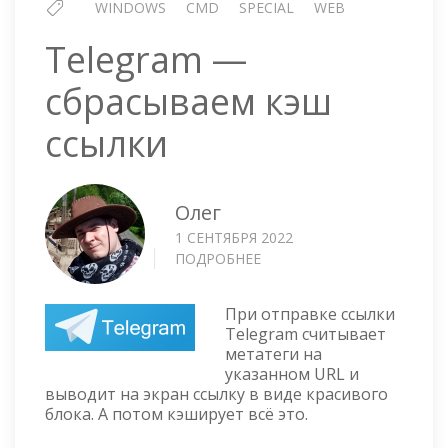
WINDOWS
CMD
SPECIAL
WEB
Telegram —
сбрасываем кэш
ссылки
Олег
1 СЕНТЯБРЯ 2022
ПОДРОБНЕЕ
О
TELEGRAM
—
При отправке ссылки
СБРАСЫВАЕМ
Telegram считывает
КЭШ
метатеги на
ССЫЛКИ
указанном URL и
выводит на экран ссылку в виде красивого
блока. А потом кэширует всё это.