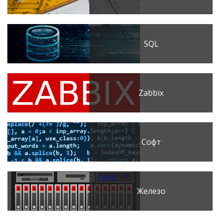
SQL
Zabbix
Софт
Железо