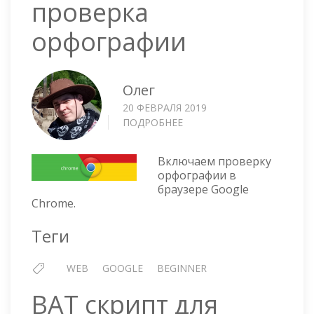
проверка
орфографии
Олег
20 ФЕВРАЛЯ 2019
ПОДРОБНЕЕ
О
GOOGLE
CHROME
Включаем проверку
—
орфографии в
ПРОВЕРКА
браузере Google
ОРФОГРАФИИ
Chrome.
Теги
WEB
GOOGLE
BEGINNER
BAT скрипт для