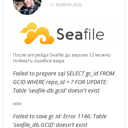
11 НОЯБРЯ 2025
После апгрейда Seafile до версии 12 можно
поймать ошибки вида:
Failed to prepare sql SELECT gc_id FROM
GCID WHERE repo_id = ? FOR UPDATE:
Table 'seafile-db.gcid' doesn't exist
или
Failed to save gc id: Error 1146: Table
'seafile_db.GCID' doesn't exist