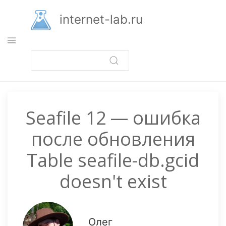
Перейти
к
internet-lab.ru
основному
содержанию
Seafile 12 — ошибка
после обновления
Table seafile-db.gcid
doesn't exist
Олег