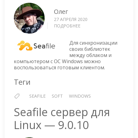
Олег
27 АПРЕЛЯ 2020
ПОДРОБНЕЕ
О
SEAFILE
—
Для синхронизации
КЛИЕНТ
своих библиотек
ДЛЯ
между облаком и
WINDOWS
компьютером с ОС Windows можно
воспользоваться готовым клиентом.
Теги
SEAFILE
SOFT
WINDOWS
Seafile сервер для
Linux — 9.0.10