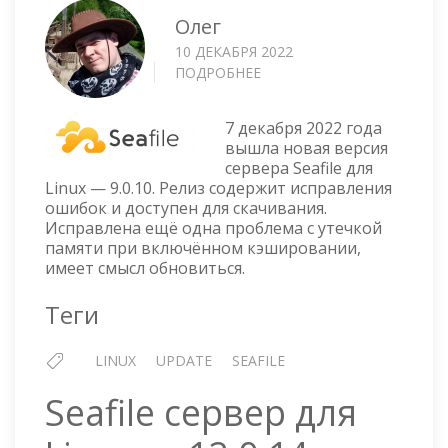
Олег
10 ДЕКАБРЯ 2022
ПОДРОБНЕЕ
О
SEAFILE
СЕРВЕР
7 декабря 2022 года
ДЛЯ
вышла новая версия
LINUX
сервера Seafile для
—
Linux — 9.0.10. Релиз содержит исправления
9.0.10
ошибок и доступен для скачивания.
Исправлена ещё одна проблема с утечкой
памяти при включённом кэшировании,
имеет смысл обновиться.
Теги
LINUX
UPDATE
SEAFILE
Seafile сервер для