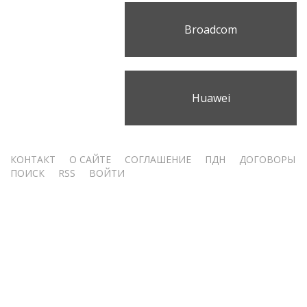
Broadcom
Huawei
Меню
КОНТАКТ
О САЙТЕ
СОГЛАШЕНИЕ
ПДН
ДОГОВОРЫ
ПОИСК
RSS
ВОЙТИ
учётной
записи
пользователя