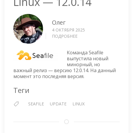
Linux — 12.0.14
Олег
4 ОКТЯБРЯ 2025
ПОДРОБНЕЕ
О
SEAFILE
СЕРВЕР
Команда Seafile
ДЛЯ
выпустила новый
LINUX
минорный, но
—
важный релиз — версию 12.0.14. На данный
12.0.14
момент это последняя версия.
Теги
SEAFILE
UPDATE
LINUX