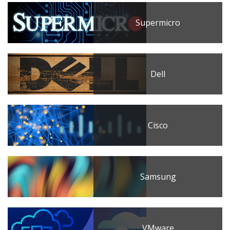
Supermicro
Dell
Cisco
Samsung
VMware