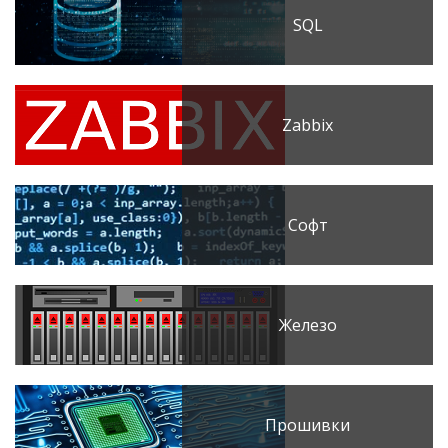
SQL
Zabbix
Софт
Железо
Прошивки