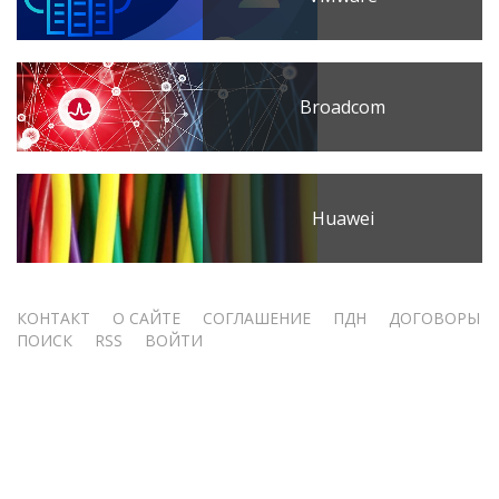
Broadcom
Huawei
Меню
КОНТАКТ
О САЙТЕ
СОГЛАШЕНИЕ
ПДН
ДОГОВОРЫ
ПОИСК
RSS
ВОЙТИ
учётной
записи
пользователя