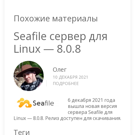
Похожие материалы
Seafile сервер для
Linux — 8.0.8
Олег
10 ДЕКАБРЯ 2021
ПОДРОБНЕЕ
О
SEAFILE
СЕРВЕР
6 декабря 2021 года
ДЛЯ
вышла новая версия
LINUX
сервера Seafile для
—
Linux — 8.0.8. Релиз доступен для скачивания.
8.0.8
Теги