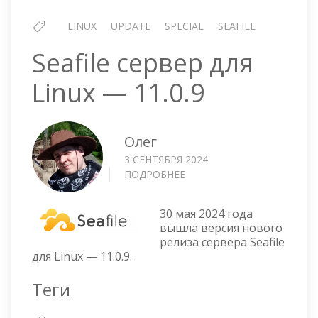
LINUX
UPDATE
SPECIAL
SEAFILE
Seafile сервер для
Linux — 11.0.9
Олег
3 СЕНТЯБРЯ 2024
ПОДРОБНЕЕ
О
SEAFILE
СЕРВЕР
30 мая 2024 года
ДЛЯ
вышла версия нового
LINUX
релиза сервера Seafile
—
для Linux — 11.0.9.
11.0.9
Теги