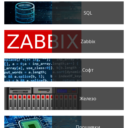
SQL
Zabbix
Софт
Железо
Прошивки