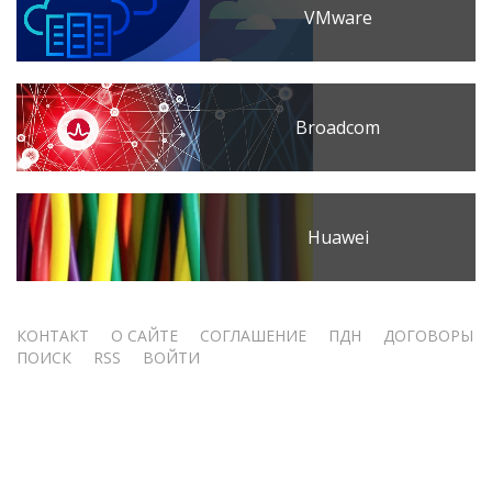
VMware
Broadcom
Huawei
Меню
КОНТАКТ
О САЙТЕ
СОГЛАШЕНИЕ
ПДН
ДОГОВОРЫ
ПОИСК
RSS
ВОЙТИ
учётной
записи
пользователя