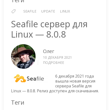
SEAFILE
UPDATE
LINUX
Seafile сервер для
Linux — 8.0.8
Олег
10 ДЕКАБРЯ 2021
ПОДРОБНЕЕ
О
SEAFILE
СЕРВЕР
6 декабря 2021 года
ДЛЯ
вышла новая версия
LINUX
сервера Seafile для
—
Linux — 8.0.8. Релиз доступен для скачивания.
8.0.8
Теги