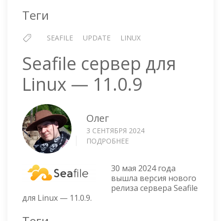
Теги
SEAFILE
UPDATE
LINUX
Seafile сервер для
Linux — 11.0.9
Олег
3 СЕНТЯБРЯ 2024
ПОДРОБНЕЕ
О
SEAFILE
СЕРВЕР
30 мая 2024 года
ДЛЯ
вышла версия нового
LINUX
релиза сервера Seafile
—
для Linux — 11.0.9.
11.0.9
Теги