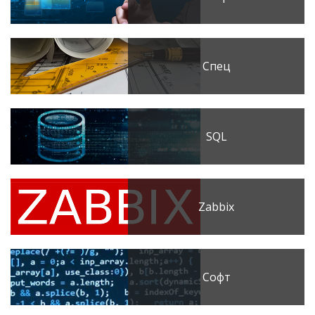
Спец
SQL
Zabbix
Софт