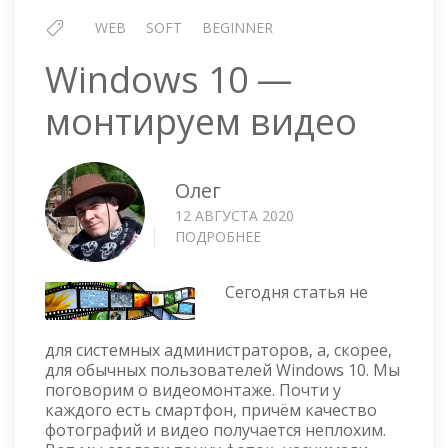
WEB
SOFT
BEGINNER
Windows 10 —
монтируем видео
Олег
12 АВГУСТА 2020
ПОДРОБНЕЕ
О
WINDOWS
10
Сегодня статья не
—
МОНТИРУЕМ
ВИДЕО
для системных администраторов, а, скорее,
для обычных пользователей Windows 10. Мы
поговорим о видеомонтаже. Почти у
каждого есть смартфон, причём качество
фотографий и видео получается неплохим.