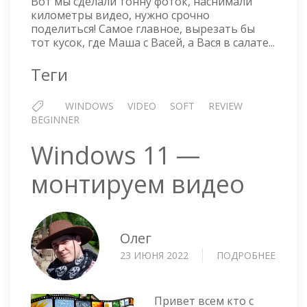
Вот мы сделали тонну фоток, наснимали
километры видео, нужно срочно
поделиться! Самое главное, вырезать бы
тот кусок, где Маша с Васей, а Вася в салате...
Теги
WINDOWS
VIDEO
SOFT
REVIEW
BEGINNER
Windows 11 —
монтируем видео
Олег
23 ИЮНЯ 2022
ПОДРОБНЕЕ
О
WIND
11
—
Привет всем кто с