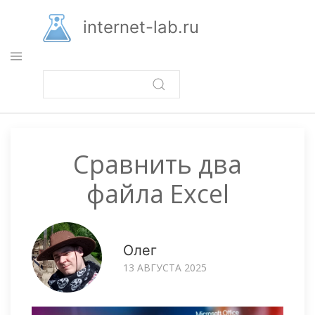
Перейти
к
internet-lab.ru
основному
содержанию
Сравнить два
файла Excel
Олег
13 АВГУСТА 2025