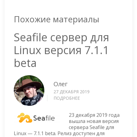
Похожие материалы
Seafile сервер для
Linux версия 7.1.1
beta
Олег
27 ДЕКАБРЯ 2019
ПОДРОБНЕЕ
О
SEAFILE
СЕРВЕР
23 декабря 2019 года
ДЛЯ
вышла новая версия
LINUX
сервера Seafile для
ВЕРСИЯ
Linux — 7.1.1 beta. Релиз доступен для
7.1.1