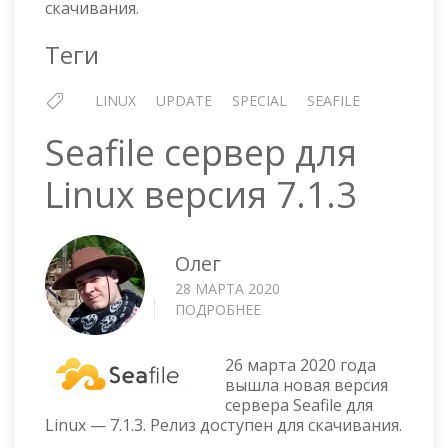
скачивания.
BETA
Теги
LINUX
UPDATE
SPECIAL
SEAFILE
Seafile сервер для
Linux версия 7.1.3
Олег
28 МАРТА 2020
ПОДРОБНЕЕ
О
SEAFILE
СЕРВЕР
26 марта 2020 года
ДЛЯ
вышла новая версия
LINUX
сервера Seafile для
ВЕРСИЯ
Linux — 7.1.3. Релиз доступен для скачивания.
7.1.3