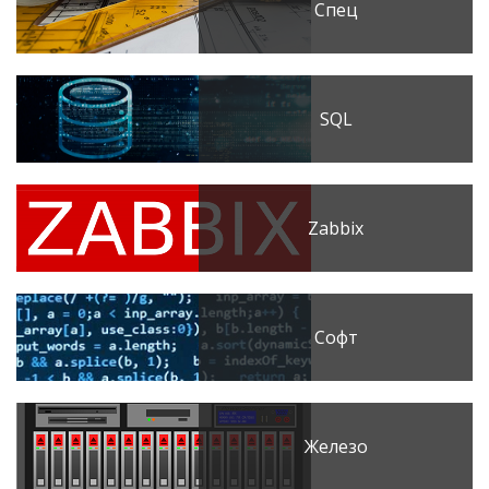
Спец
SQL
Zabbix
Софт
Железо