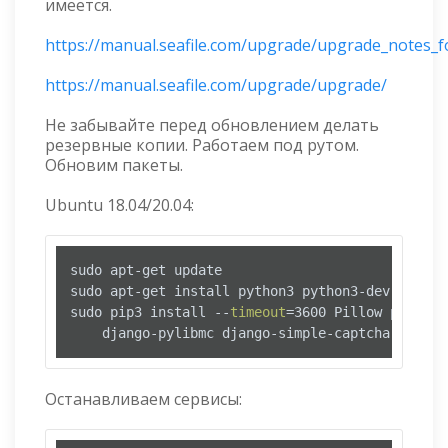
имеется.
https://manual.seafile.com/upgrade/upgrade_notes_fo
https://manual.seafile.com/upgrade/upgrade/
Не забывайте перед обновлением делать
резервные копии. Работаем под рутом.
Обновим пакеты.
Ubuntu 18.04/20.04:
sudo apt-get update

sudo apt-get install python3 python3-dev python
sudo pip3 install --
timeout
=3600 Pillow pylibmc
    django-pylibmc django-simple-captcha python
Останавливаем сервисы: