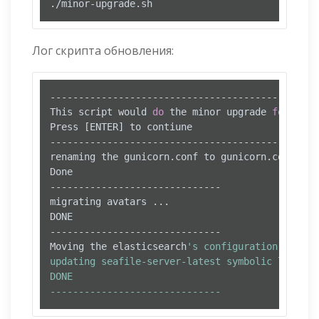
./minor-upgrade.sh
Лог скрипта обновления:
------------------------------------------------
This script would 
do
 the minor upgrade 
for
 you.

Press [ENTER] to contiune

------------------------------------------------
renaming the gunicorn.conf to gunicorn.conf.py .
Done

------------------------------

migrating avatars ...

DONE

------------------------------

Moving the elasticsearch
's configuration file ..
updating seafile-server-latest symbolic link to
DONE

------------------------------