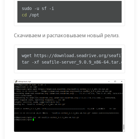
cd
 /opt
Скачиваем и распаковываем новый релиз.
wget https://download.seadrive.org/seafile-serv
tar -xf seafile-server_9.0.9_x86-64.tar.gz