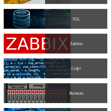
SQL
Zabbix
Софт
Железо