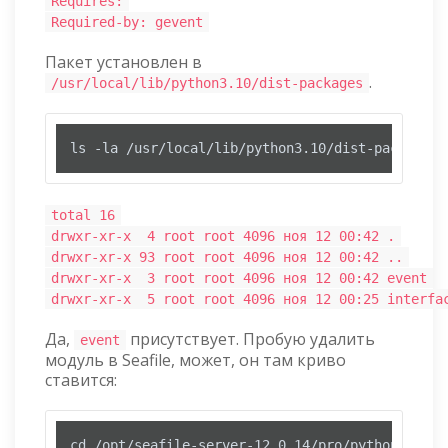
Requires:
Required-by: gevent
Пакет установлен в
.
/usr/local/lib/python3.10/dist-packages
ls -la /usr/local/lib/python3.10/dist-packages/
total 16
drwxr-xr-x 4 root root 4096 ноя 12 00:42 .
drwxr-xr-x 93 root root 4096 ноя 12 00:42 ..
drwxr-xr-x 3 root root 4096 ноя 12 00:42 event
drwxr-xr-x 5 root root 4096 ноя 12 00:25 interfa
Да,
присутствует. Пробую удалить
event
модуль в Seafile, может, он там криво
ставится:
cd /opt/seafile-server-12.0.14/pro/python
