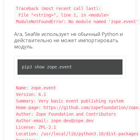
Traceback (most recent call last):
File "<string>", line 1, in <module>
ModuleNotFoundError: No module named 'zope.event'
Ага, Seafile использует не обычный Python и
действительно не может импортировать
модуль.
pip3 show zope.event
Name: zope.event
Version: 6.1
Summary: Very basic event publishing system
Home-page: https://github.com/zopefoundation/zope
Author: Zope Foundation and Contributors
Author-email: zope-dev@zope.dev
License: ZPL-2.1
Location: /usr/local/lib/python3.10/dist-packages