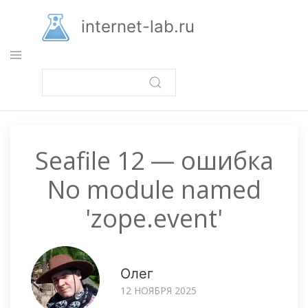
Перейти
к
internet-lab.ru
основному
содержанию
Seafile 12 — ошибка
No module named
'zope.event'
Олег
12 НОЯБРЯ 2025