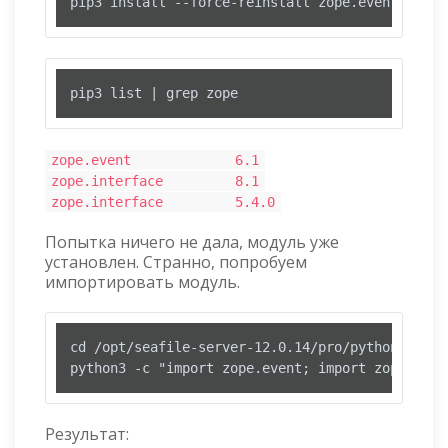
pip3 install --force-reinstall zope.event
pip3 list | grep zope
zope.event 6.1
zope.interface 8.1
zope.interface 5.4.0
Попытка ничего не дала, модуль уже
установлен. Странно, попробуем
импортировать модуль.
cd /opt/seafile-server-12.0.14/pro/python

python3 -c "import zope.event; import zope.inte
Результат: