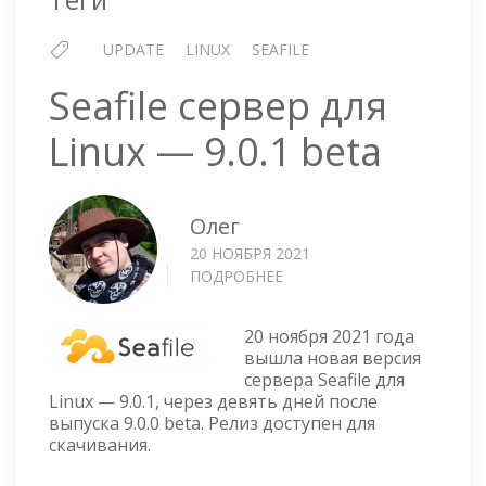
UPDATE
LINUX
SEAFILE
Seafile сервер для
Linux — 9.0.1 beta
Олег
20 НОЯБРЯ 2021
ПОДРОБНЕЕ
О
SEAFILE
СЕРВЕР
20 ноября 2021 года
ДЛЯ
вышла новая версия
LINUX
сервера Seafile для
—
Linux — 9.0.1, через девять дней после
9.0.1
выпуска 9.0.0 beta. Релиз доступен для
BETA
скачивания.