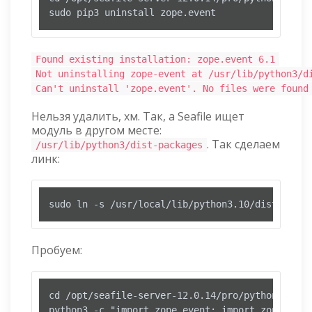
sudo pip3 uninstall zope.event
Found existing installation: zope.event 6.1
Not uninstalling zope-event at /usr/lib/python3/d
Can't uninstall 'zope.event'. No files were found
Нельзя удалить, хм. Так, а Seafile ищет
модуль в другом месте:
. Так сделаем
/usr/lib/python3/dist-packages
линк:
sudo ln -s /usr/local/lib/python3.10/dist-packa
Пробуем:
cd /opt/seafile-server-12.0.14/pro/python

python3 -c "import zope.event; import zope.inte