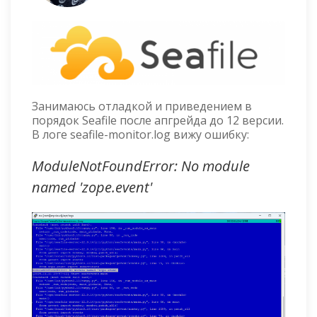
Занимаюсь отладкой и приведением в
порядок Seafile после апгрейда до 12 версии.
В логе seafile-monitor.log вижу ошибку:
ModuleNotFoundError: No module
named 'zope.event'