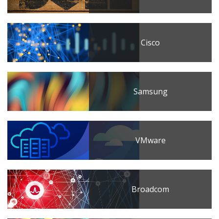
Cisco
Samsung
VMware
Broadcom