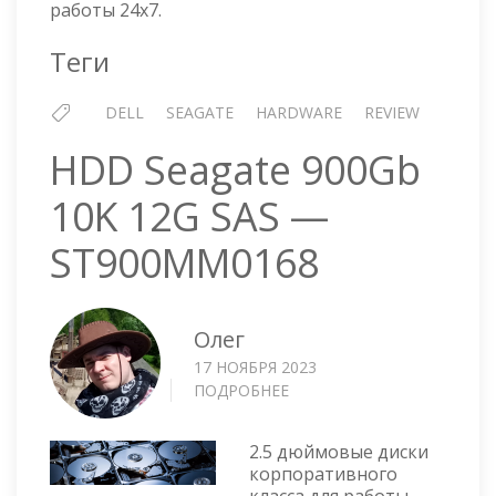
работы 24x7.
Теги
DELL
SEAGATE
HARDWARE
REVIEW
HDD Seagate 900Gb
10K 12G SAS —
ST900MM0168
Олег
17 НОЯБРЯ 2023
ПОДРОБНЕЕ
О
HDD
SEAGATE
2.5 дюймовые диски
900GB
корпоративного
10K