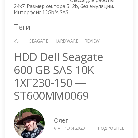
класса для работы
12G
24x7. Размер сектора 512b, без эмуляции.
SAS
Интерфейс 12Gb/s SAS.
—
ST900MM0168
Теги
SEAGATE
HARDWARE
REVIEW
HDD Dell Seagate
600 GB SAS 10K
1XF230-150 —
ST600MM0069
Олег
6 АПРЕЛЯ 2020
ПОДРОБНЕЕ
О
HDD