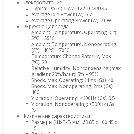
Электропитание
Typical Op (A) +5V/+12V: 0.44/0.45
Average Idle Power (W): 5.7
Average Operating Power (W): 7.6W
Окружающая среда
Ambient Temperature, Operating (C°):
5°C – 55°C
Ambient Temperature, Nonoperating
(C°): -40°C – 70°C
Temperature Change Rate/Hr, Max
(°C): 20
Relative Humidity, Noncondensing (max
gradient 20%/hour): 5% – 95%
Shock, Max. Operating: 11ms (Gs): 40
Shock, Max. Nonoperating: 2ms (Gs):
400
Vibration, Operating: <400Hz (Gs): 0.5
Vibration, Nonoperating: <500Hz (Gs):
2.4
Физические характеристики
Размеры (ШxГxВ мм): 69.85 x 100.45 x
15