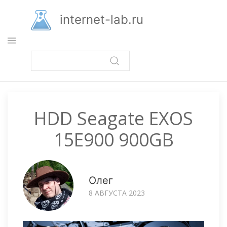
Перейти
к
internet-lab.ru
основному
содержанию
HDD Seagate EXOS
15E900 900GB
Олег
8 АВГУСТА 2023