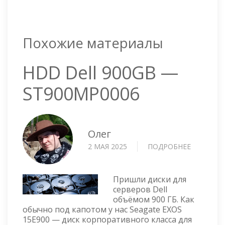
Похожие материалы
HDD Dell 900GB —
ST900MP0006
Олег
2 МАЯ 2025
ПОДРОБНЕЕ
О
HDD
DELL
900GB
Пришли диски для
—
серверов Dell
объёмом 900 ГБ. Как
ST900MP
обычно под капотом у нас Seagate EXOS
15E900 — диск корпоративного класса для