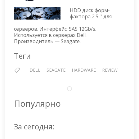
DELL
SEAGA
HDD диск форм-
600
фактора 2.5 '' для
GB
серверов. Интерфейс: SAS 12Gb/s.
SAS
Используется в серверах Dell.
10K
Производитель — Seagate.
1XF23
150
Теги
—
ST600
DELL
SEAGATE
HARDWARE
REVIEW
Популярно
За сегодня: