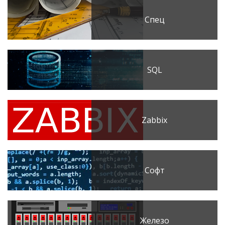
Спец
SQL
Zabbix
Софт
Железо