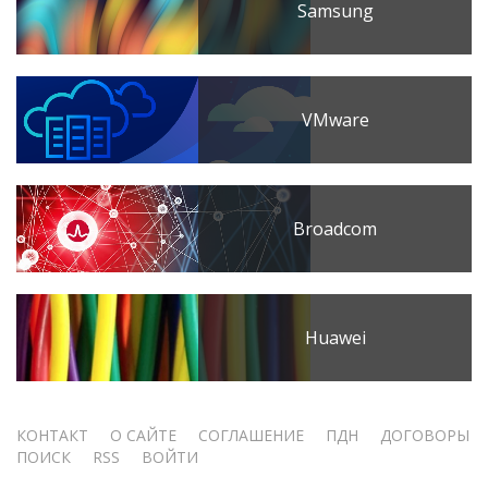
Samsung
VMware
Broadcom
Huawei
Меню
КОНТАКТ
О САЙТЕ
СОГЛАШЕНИЕ
ПДН
ДОГОВОРЫ
ПОИСК
RSS
ВОЙТИ
учётной