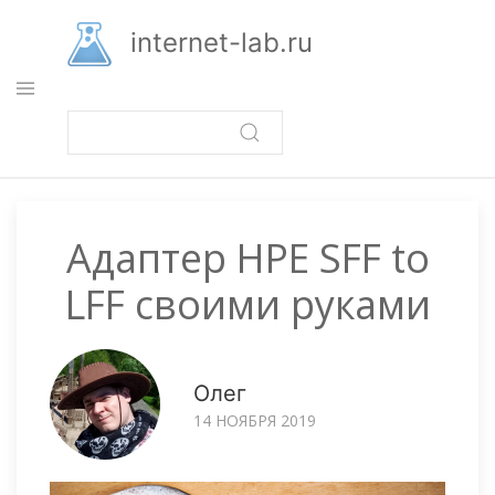
Перейти
к
internet-lab.ru
основному
содержанию
Адаптер HPE SFF to
LFF своими руками
Олег
14 НОЯБРЯ 2019