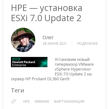
HPE — установка
ESXi 7.0 Update 2
Олег
28 ИЮНЯ 2021
ПОДРОБНЕЕ
О
HPE
—
УСТА
Установим новый
ESXI
гипервизор VMware
vSphere Hypervisor
7.0
ESXi 7.0 Update 2 на
UPDA
сервер HP Proliant DL360 Gen9.
2
Теги
HPE
VMWARE
ВИРТУАЛИЗАЦИЯ