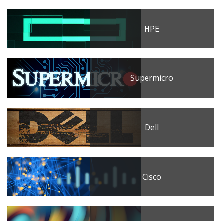
HPE
Supermicro
Dell
Cisco