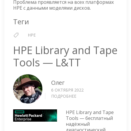
Проблема проявляется на всех платформах
HPE с данными моделями дисков.
Теги
HPE
HPE Library and Tape
Tools — L&TT
Олег
6 ОКТЯБРЯ 2022
ПОДРОБНЕЕ
О
HPE
LIBRARY
HPE Library and Tape
AND
Tools — бесплатный
TAPE
надёжный
TOOLS
диагностический