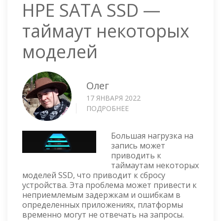
HPE SATA SSD —
таймаут некоторых
моделей
Олег
17 ЯНВАРЯ 2022
ПОДРОБНЕЕ
О
HPE
SATA
Большая нагрузка на
SSD
запись может
—
приводить к
ТАЙМАУТ
таймаутам некоторых
НЕКОТОРЫХ
моделей SSD, что приводит к сбросу
МОДЕЛЕЙ
устройства. Эта проблема может привести к
неприемлемым задержкам и ошибкам в
определенных приложениях, платформы
временно могут не отвечать на запросы.