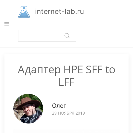
Перейти
к
internet-lab.ru
основному
содержанию
Адаптер HPE SFF to
LFF
Олег
29 НОЯБРЯ 2019