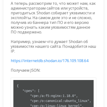
А теперь рассмотрим то, что может нам, как
администраторам сайтов или устройств,
пригодиться. Shodan собирает уязвимости и
эксплойты. На самом деле это и не сложно,
получив из баннера тип ПО и его версию
можно узнать каким уязвимостям данное
ПО подвержено.
Например, узнаем что думает Shodan об
уязвимостях нашего сайта. Понадобится наш
IP.
https://internetdb.shodan.io/176.109.108.64
Получаем JSON:
{

   "cpes": [

       "cpe:/a:f5:nginx:1.18.0",

       "cpe:/o:canonical:ubuntu_linux",

       "cpe:/o:linux:linux_kernel",
