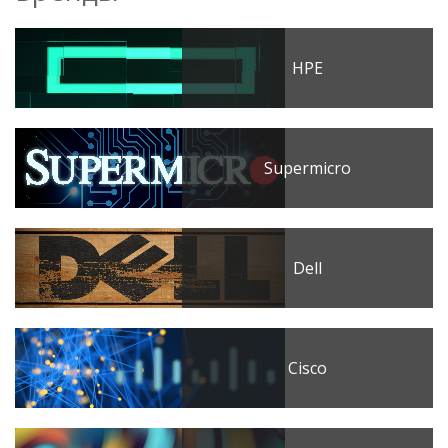
HPE
Supermicro
Dell
Cisco