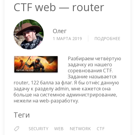
CTF web — router
Олег
1 МАРТА 2019
ПОДРОБНЕЕ
О
CTF
WEB
—
Разбираем четвёртую
ROUTE
задачку из нашего
соревнования CTF.
Задание называется
router, 122 балла за флаг. Я бы отнёс данную
задачу к разделу admin, мне кажется она
больше на системное администрирование,
нежели на web-разработку.
Теги
SECURITY
WEB
NETWORK
CTF