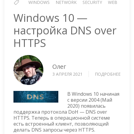
WINDOWS
NETWORK
SECURITY
WEB
Windows 10 —
настройка DNS over
HTTPS
Олег
3 АПРЕЛЯ 2021
ПОДРОБНЕЕ
О
WIND
10
—
В Windows 10 начиная
НАСТ
с версии 2004 (Май
2020) появилась
DNS
поддержка протокола DoH — DNS over
OVER
HTTPS. Теперь в операционной системе
HTTPS
есть встроенный клиент, позволяющий
делать DNS запросы через HTTPS.