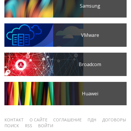
Samsung
VMware
Broadcom
Huawei
Меню
КОНТАКТ
О САЙТЕ
СОГЛАШЕНИЕ
ПДН
ДОГОВОРЫ
ПОИСК
RSS
ВОЙТИ