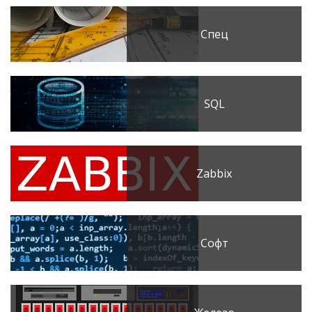
Спец
SQL
Zabbix
Софт