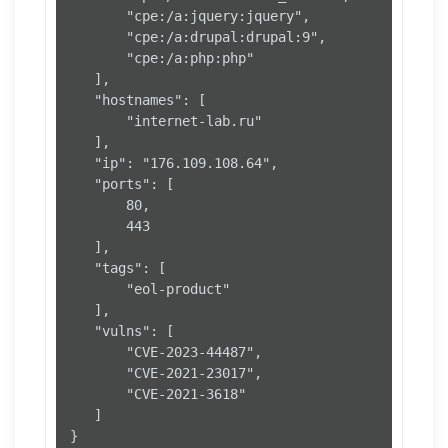
       "cpe:/a:jquery:jquery",

       "cpe:/a:drupal:drupal:9",

       "cpe:/a:php:php"

   ],

   "hostnames": [

       "internet-lab.ru"

   ],

   "ip": "176.109.108.64",

   "ports": [

       80,

       443

   ],

   "tags": [

       "eol-product"

   ],

   "vulns": [

       "CVE-2023-44487",

       "CVE-2021-23017",

       "CVE-2021-3618"

   ]

}