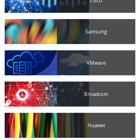
Cisco
Samsung
VMware
Broadcom
Huawei