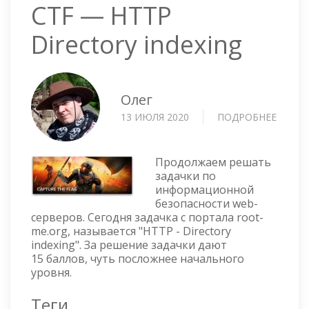
CTF — HTTP
Directory indexing
Олег
13 ИЮЛЯ 2020
ПОДРОБНЕЕ
О
CTF
—
HTTP
Продолжаем решать
DIREC
задачки по
информационной
INDEX
безопасности web-
серверов. Сегодня задачка с портала root-
me.org, называется "HTTP - Directory
indexing". За решение задачки дают
15 баллов, чуть посложнее начального
уровня.
Теги