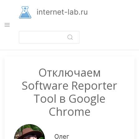
Перейти
к
internet-lab.ru
основному
содержанию
Отключаем
Software Reporter
Tool в Google
Chrome
Олег