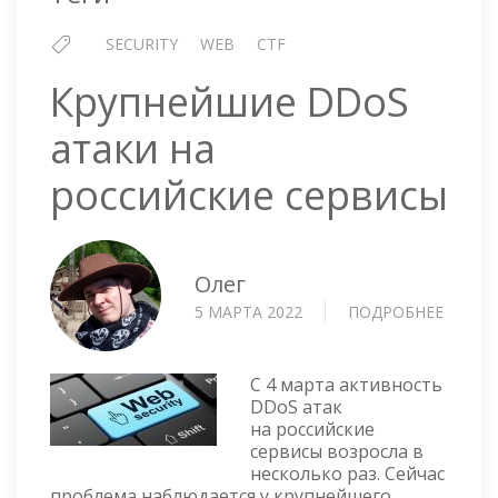
SECURITY
WEB
CTF
Крупнейшие DDoS
атаки на
российские сервисы
Олег
5 МАРТА 2022
ПОДРОБНЕЕ
О
КРУП
DDOS
АТАКИ
С 4 марта активность
НА
DDoS атак
на российские
РОССИ
сервисы возросла в
СЕРВИ
несколько раз. Сейчас
проблема наблюдается у крупнейшего