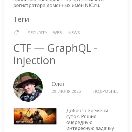
регистратора доменных имён NIC.ru.
Теги
SECURITY
WEB
NEWS
CTF — GraphQL -
Injection
Олег
29 ИЮНЯ 2025
ПОДРОБНЕЕ
О
CTF
—
GRAP
Доброго времени
-
суток. Решил
очередную
INJEC
интересную задачку