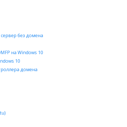
 сервер без домена
0MFP на Windows 10
indows 10
нтроллера домена
tu)