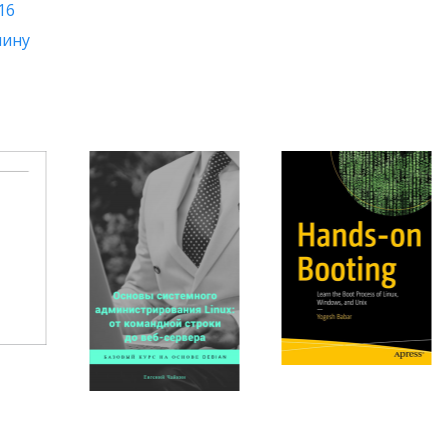
16
шину