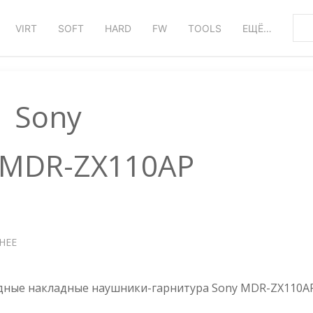
VIRT
SOFT
HARD
FW
TOOLS
ЕЩЁ…
Sony
 MDR-ZX110AP
НЕЕ
О
ГАРНИТУРА
SONY
MDR-
ные накладные наушники-гарнитура Sony MDR-ZX110AP
ZX110AP