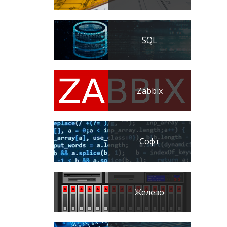
SQL
Zabbix
Софт
Железо