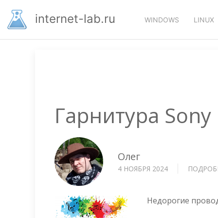
Перейти
Основная
к
internet-lab.ru
WINDOWS
LINUX
основному
навигация
содержанию
Гарнитура Sony
Олег
4 НОЯБРЯ 2024
ПОДРОБ
Недорогие провод