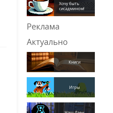
Хочу быть
сисадмином!
Реклама
Актуально
Книги
Игры
Наш Дзен