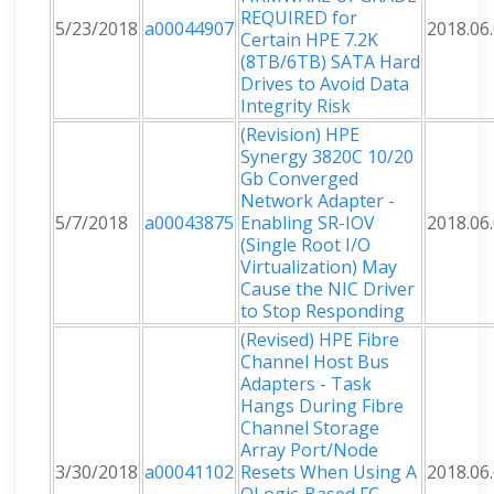
REQUIRED for
5/23/2018
a00044907
2018.06
Certain HPE 7.2K
(8TB/6TB) SATA Hard
Drives to Avoid Data
Integrity Risk
(Revision) HPE
Synergy 3820C 10/20
Gb Converged
Network Adapter -
5/7/2018
a00043875
Enabling SR-IOV
2018.06
(Single Root I/O
Virtualization) May
Cause the NIC Driver
to Stop Responding
(Revised) HPE Fibre
Channel Host Bus
Adapters - Task
Hangs During Fibre
Channel Storage
Array Port/Node
3/30/2018
a00041102
Resets When Using A
2018.06