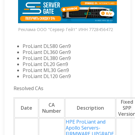
Реклама ООО "Сервер Гейт" ИНН 7728456472
ProLiant DL580 Gen9
ProLiant DL360 Gen9
ProLiant DL380 Gen9
ProLiant DL20 Gen9
ProLiant ML30 Gen9
ProLiant DL120 Gen9
Resolved CAs
Fixed
CA
Date
Description
SPP
Number
Versio
HPE ProLiant and
Apollo Servers-
FIRMWARE UPGRADE