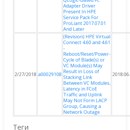
QLogic-Based FC
Adapter Driver
Present In HPE
Service Pack For
ProLiant 2017.07.01
And Later
(Revision) HPE Virtual
Connect 4.60 and 4.61
-
Reboot/Reset/Power-
Cycle of Blade(s) or
VC Module(s) May
Result in Loss of
2/27/2018
a00029108
2018.06
Stacking Link
Between VC Modules,
Latency in FCoE
Traffic and Uplink
May Not Form LACP
Group, Causing a
Network Outage
Теги