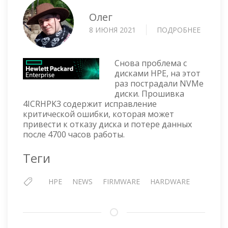
Олег
8 ИЮНЯ 2021
ПОДРОБНЕЕ
О
HPE
NVME
ДИСКИ
Снова проблема с
ПЕРЕС
дисками HPE, на этот
раз пострадали NVMe
РАБОТ
диски. Прошивка
ЧЕРЕЗ
4ICRHPK3 содержит исправление
4700
критической ошибки, которая может
ЧАСОВ
привести к отказу диска и потере данных
после 4700 часов работы.
Теги
HPE
NEWS
FIRMWARE
HARDWARE