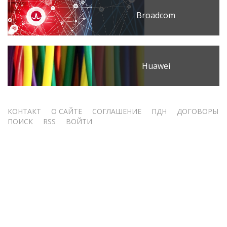
Broadcom
Huawei
Меню
КОНТАКТ
О САЙТЕ
СОГЛАШЕНИЕ
ПДН
ДОГОВОРЫ
ПОИСК
RSS
ВОЙТИ
учётной
записи
пользователя