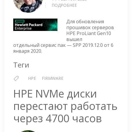
ПОДРОБНЕЕ
О
GEN10
SPP
Для обновления
SERVICE
прошивок серверов
PACK
HPE ProLiant Gen10
FOR
вышел
PROLIANT
отдельный сервис пак — SPP 2019.12.0 от 6
—
января 2020.
VERSION
2019.12.0
Теги
HPE
FIRMWARE
HPE NVMe диски
перестают работать
через 4700 часов