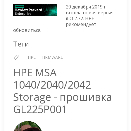
4
20 декабря 2019 г
V
вышла новая версия
2.72
iLO 2.72. HPE
ОТ
рекомендует
20
обновиться.
ДЕКАБРЯ
2019
Теги
Г
HPE
FIRMWARE
HPE MSA
1040/2040/2042
Storage - прошивка
GL225P001