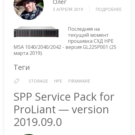
Олег
5 АПРЕЛЯ 2019
ПОДРОБНЕЕ
О
HPE
MSA
1040/
Последняя на
STOR
текущий момент
прошивка СХД HPE
-
MSA 1040/2040/2042 - версия GL225P001 (25
ПРОШ
марта 2019).
GL225
Теги
STORAGE
HPE
FIRMWARE
SPP Service Pack for
ProLiant — version
2019.09.0