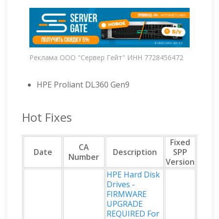
Реклама ООО "Сервер Гейт" ИНН 7728456472
HPE Proliant DL360 Gen9
Hot Fixes
Fixed
CA
Date
Description
SPP
Number
Version
HPE Hard Disk
Drives -
FIRMWARE
UPGRADE
REQUIRED For