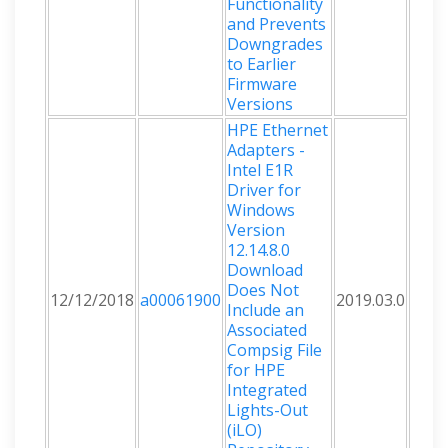
Functionality
and Prevents
Downgrades
to Earlier
Firmware
Versions
HPE Ethernet
Adapters -
Intel E1R
Driver for
Windows
Version
12.14.8.0
Download
Does Not
12/12/2018
a00061900
2019.03.0
Include an
Associated
Compsig File
for HPE
Integrated
Lights-Out
(iLO)