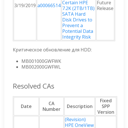
Certain HPE
Future
3/19/2019
a00066514
7.2K (2TB/1TB)
Release
SATA Hard
Disk Drives to
Prevent a
Potential Data
Integrity Risk
Критическое обновление для HDD:
MB001000GWFWK
MB002000GWFWL
Resolved CAs
Fixed
CA
Date
Description
SPP
Number
Version
(Revision)
HPE OneView