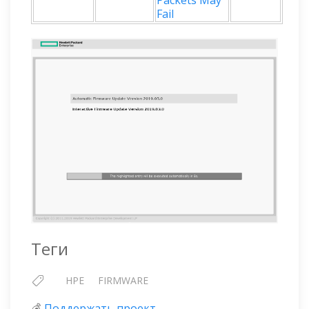
Packets May
Fail
Теги
HPE
FIRMWARE
💰
Поддержать проект