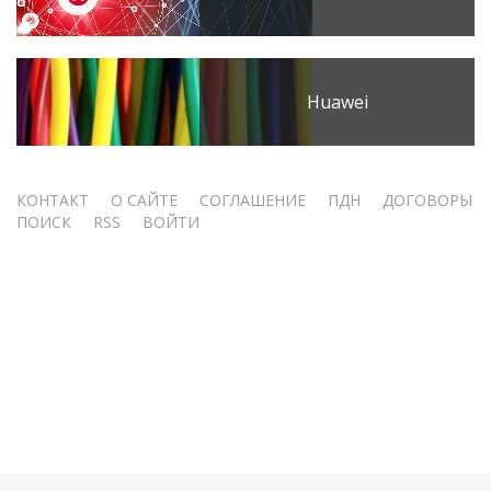
Huawei
Меню
КОНТАКТ
О САЙТЕ
СОГЛАШЕНИЕ
ПДН
ДОГОВОРЫ
ПОИСК
RSS
ВОЙТИ
учётной
записи
пользователя