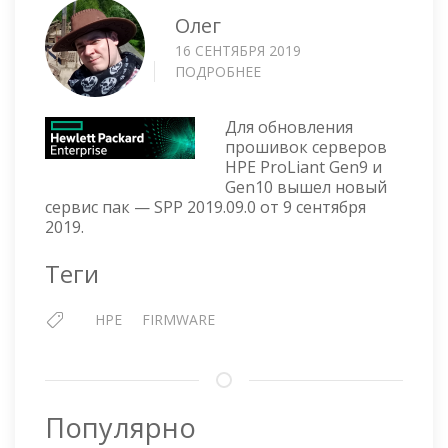
Олег
16 СЕНТЯБРЯ 2019
ПОДРОБНЕЕ
О
SPP
SERVICE
Для обновления
PACK
прошивок серверов
FOR
HPE ProLiant Gen9 и
PROLIANT
Gen10 вышел новый
—
сервис пак — SPP 2019.09.0 от 9 сентября
VERSION
2019.
2019.09.0
Теги
HPE
FIRMWARE
Популярно