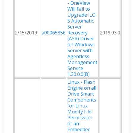
- OneView
Will Fail to
Upgrade iLO
5 Automatic
Server
2/15/2019
a00065356
Recovery
2019.03.0
(ASR) Driver
on Windows
Server with
Agentless
Management
Service
1.30.0.0(B)
Linux - Flash
Engine on all
Drive Smart
Components
for Linux
Modify File
Permission
of an
Embedded