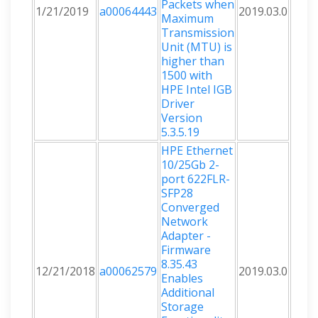
Packets when
1/21/2019
a00064443
2019.03.0
Maximum
Transmission
Unit (MTU) is
higher than
1500 with
HPE Intel IGB
Driver
Version
5.3.5.19
HPE Ethernet
10/25Gb 2-
port 622FLR-
SFP28
Converged
Network
Adapter -
Firmware
8.35.43
12/21/2018
a00062579
2019.03.0
Enables
Additional
Storage