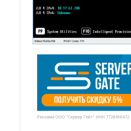
Реклама ООО "Сервер Гейт" ИНН 7728456472