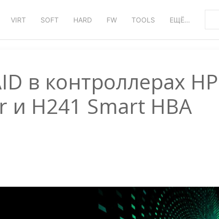
VIRT
SOFT
HARD
FW
TOOLS
ЕЩЁ…
D в контроллерах HP
r и H241 Smart HBA