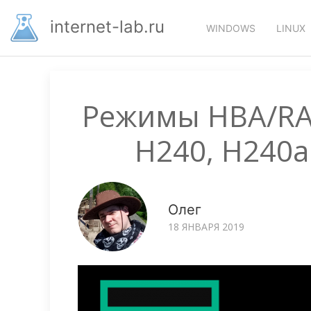
Перейти
Основная
к
internet-lab.ru
WINDOWS
LINUX
основному
навигация
содержанию
Режимы HBA/RAI
H240, H240a
Олег
18 ЯНВАРЯ 2019