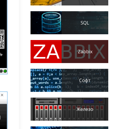
SQL
Zabbix
Софт
Железо