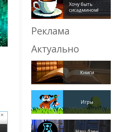
Хочу быть
сисадмином!
Реклама
Актуально
Книги
Игры
Наш Дзен