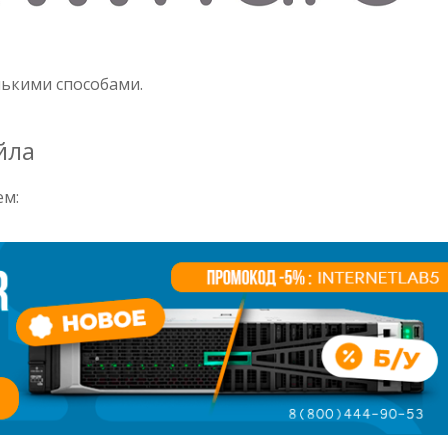
лькими способами.
йла
ем: