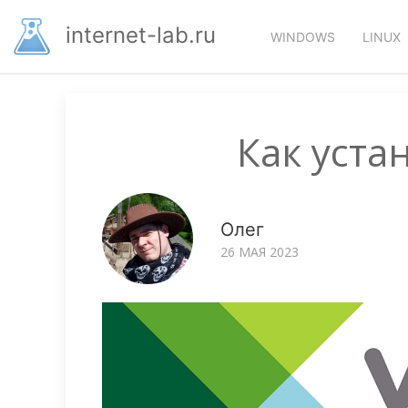
Перейти
Основная
к
internet-lab.ru
WINDOWS
LINUX
основному
навигация
содержанию
Как уста
Олег
26 МАЯ 2023