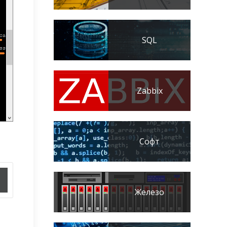
SQL
Zabbix
Софт
Железо