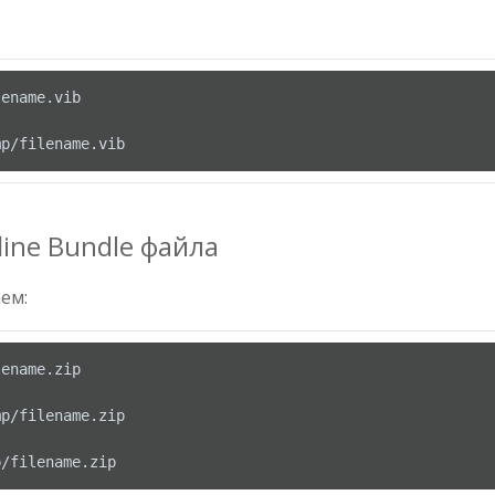
mp/filename.vib
ine Bundle файла
ем:
p/filename.zip