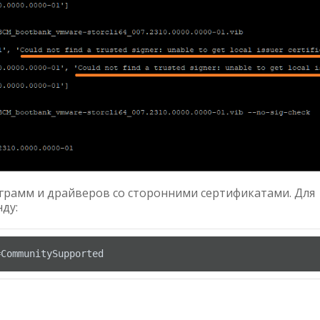
грамм и драйверов со сторонними сертификатами. Для
ду:
=CommunitySupported