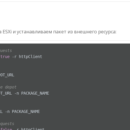
ESXi и устанавливаем пакет из внешнего ресурса:
quests
 
true
 -r httpClient

OT_URL

he depot
T_URL -n PACKAGE_NAME

L -n PACKAGE_NAME

equests
 
false
 -r httpClient