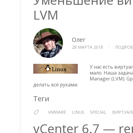
LVM
Олег
28 МАРТА 2018
ПОДРОБ
У нас есть виртуа
мало. Наша задача
Manager (LVM). Gp
делать всё руками.
Теги
VMWARE
LINUX
SPECIAL
ВИРТУАЛ
vCenter 6.7 — r