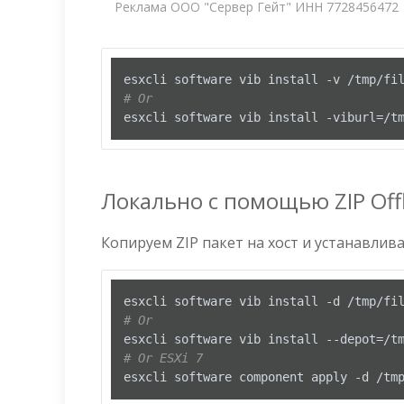
Реклама ООО "Сервер Гейт" ИНН 7728456472
# Or
esxcli software vib install -viburl=/t
Локально с помощью ZIP Offl
Копируем ZIP пакет на хост и устанавлива
# Or
# Or ESXi 7
esxcli software component apply -d /tm