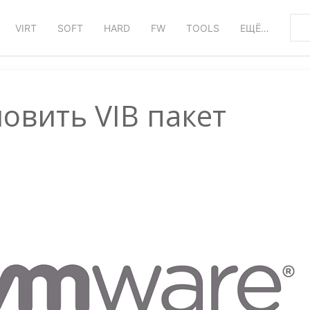
VIRT
SOFT
HARD
FW
TOOLS
ЕЩЁ…
новить VIB пакет