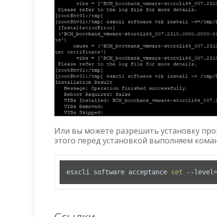
Или вы можете разрешить установку про
этого перед установкой выполняем коман
esxcli software acceptance 
set
 --level
Ссылки