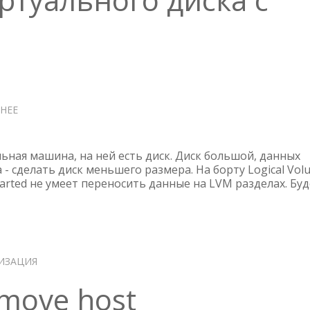
НЕЕ
О
УМЕНЬШЕНИЕ
ВИРТУАЛЬНОГО
ДИСКА
льная машина, на ней есть диск. Диск большой, данных
С
 - сделать диск меньшего размера. На борту Logical Vol
arted не умеет переносить данные на LVM разделах. Бу
LVM
ИЗАЦИЯ
emove host