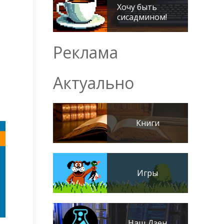
Хочу быть
сисадмином!
Реклама
Актуально
Книги
Игры
Наш Дзен