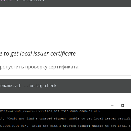
to get local issuer certificate
ропустить проверку сертификата:
lename.vib --no-sig-check