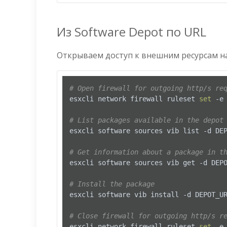
Из Software Depot по URL
Открываем доступ к внешним ресурсам на 
# Open firewall for outgoing http/s re
esxcli network firewall ruleset 
set
 -e
# List packages available in the depot
esxcli software sources vib list -d DEP
# Get information about a package in t
esxcli software sources vib get -d DEPO
# Install the package
esxcli software vib install -d DEPOT_UR
# Close firewall for outgoing http/s r
esxcli network firewall ruleset 
set
 -e