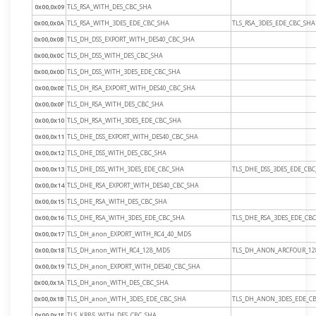
0x00,0x09
TLS_RSA_WITH_DES_CBC_SHA
0x00,0x0A
TLS_RSA_WITH_3DES_EDE_CBC_SHA
TLS_RSA_3DES_EDE_CBC_SHA
0x00,0x0B
TLS_DH_DSS_EXPORT_WITH_DES40_CBC_SHA
0x00,0x0C
TLS_DH_DSS_WITH_DES_CBC_SHA
0x00,0x0D
TLS_DH_DSS_WITH_3DES_EDE_CBC_SHA
0x00,0x0E
TLS_DH_RSA_EXPORT_WITH_DES40_CBC_SHA
0x00,0x0F
TLS_DH_RSA_WITH_DES_CBC_SHA
0x00,0x10
TLS_DH_RSA_WITH_3DES_EDE_CBC_SHA
0x00,0x11
TLS_DHE_DSS_EXPORT_WITH_DES40_CBC_SHA
0x00,0x12
TLS_DHE_DSS_WITH_DES_CBC_SHA
0x00,0x13
TLS_DHE_DSS_WITH_3DES_EDE_CBC_SHA
TLS_DHE_DSS_3DES_EDE_CB
0x00,0x14
TLS_DHE_RSA_EXPORT_WITH_DES40_CBC_SHA
0x00,0x15
TLS_DHE_RSA_WITH_DES_CBC_SHA
0x00,0x16
TLS_DHE_RSA_WITH_3DES_EDE_CBC_SHA
TLS_DHE_RSA_3DES_EDE_CB
0x00,0x17
TLS_DH_anon_EXPORT_WITH_RC4_40_MD5
0x00,0x18
TLS_DH_anon_WITH_RC4_128_MD5
TLS_DH_ANON_ARCFOUR_1
0x00,0x19
TLS_DH_anon_EXPORT_WITH_DES40_CBC_SHA
0x00,0x1A
TLS_DH_anon_WITH_DES_CBC_SHA
0x00,0x1B
TLS_DH_anon_WITH_3DES_EDE_CBC_SHA
TLS_DH_ANON_3DES_EDE_C
0x00,0x1E
TLS_KRB5_WITH_DES_CBC_SHA