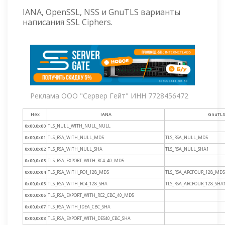
IANA, OpenSSL, NSS и GnuTLS варианты
написания SSL Ciphers.
Реклама ООО "Сервер Гейт" ИНН 7728456472
Hex
IANA
GnuTL
0x00,0x00
TLS_NULL_WITH_NULL_NULL
0x00,0x01
TLS_RSA_WITH_NULL_MD5
TLS_RSA_NULL_MD5
0x00,0x02
TLS_RSA_WITH_NULL_SHA
TLS_RSA_NULL_SHA1
0x00,0x03
TLS_RSA_EXPORT_WITH_RC4_40_MD5
0x00,0x04
TLS_RSA_WITH_RC4_128_MD5
TLS_RSA_ARCFOUR_128_MD5
0x00,0x05
TLS_RSA_WITH_RC4_128_SHA
TLS_RSA_ARCFOUR_128_SHA
0x00,0x06
TLS_RSA_EXPORT_WITH_RC2_CBC_40_MD5
0x00,0x07
TLS_RSA_WITH_IDEA_CBC_SHA
0x00,0x08
TLS_RSA_EXPORT_WITH_DES40_CBC_SHA