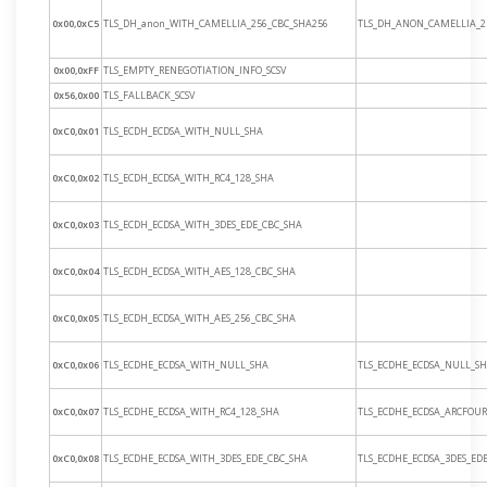
0x00,0xC5
TLS_DH_anon_WITH_CAMELLIA_256_CBC_SHA256
TLS_DH_ANON_CAMELLIA_2
0x00,0xFF
TLS_EMPTY_RENEGOTIATION_INFO_SCSV
0x56,0x00
TLS_FALLBACK_SCSV
0xC0,0x01
TLS_ECDH_ECDSA_WITH_NULL_SHA
0xC0,0x02
TLS_ECDH_ECDSA_WITH_RC4_128_SHA
0xC0,0x03
TLS_ECDH_ECDSA_WITH_3DES_EDE_CBC_SHA
0xC0,0x04
TLS_ECDH_ECDSA_WITH_AES_128_CBC_SHA
0xC0,0x05
TLS_ECDH_ECDSA_WITH_AES_256_CBC_SHA
0xC0,0x06
TLS_ECDHE_ECDSA_WITH_NULL_SHA
TLS_ECDHE_ECDSA_NULL_S
0xC0,0x07
TLS_ECDHE_ECDSA_WITH_RC4_128_SHA
TLS_ECDHE_ECDSA_ARCFOUR
0xC0,0x08
TLS_ECDHE_ECDSA_WITH_3DES_EDE_CBC_SHA
TLS_ECDHE_ECDSA_3DES_ED