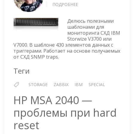
ПОДРОБНЕЕ
О
ZABBIX
ШАБЛОН
Делюсь полезными
ДЛЯ
шаблонами для
МОНИТОРИНГА
мониторинга СХД IBM
СХД
Storwize V3700 или
—
V7000. В шаблоне 430 элементов данных с
IBM
триггерами. Работает на основе получаемых
STORWIZE
от СХД SNMP traps.
V3700
ИЛИ
Теги
V7000
STORAGE
ZABBIX
IBM
SPECIAL
HP MSA 2040 —
проблемы при hard
reset