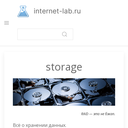
Перейти
к
internet-lab.ru
основному
содержанию
storage
RAID — это не бэкап.
Всё о хранении данных.