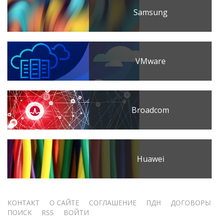
Samsung
VMware
Broadcom
Huawei
Меню
КОНТАКТ
О САЙТЕ
СОГЛАШЕНИЕ
ПДН
ДОГОВОРЫ
ПОИСК
RSS
ВОЙТИ