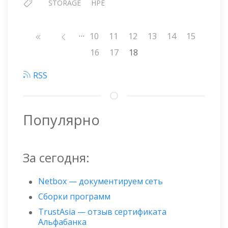
STORAGE
HPE
…
Нумерация
Страница
10
Страница
11
Страница
12
Страница
13
Страница
14
Страница
15
страниц
Страница
16
Страница
17
18
RSS
Популярно
За сегодня:
Netbox — документируем сеть
Сборки программ
TrustAsia — отзыв сертификата
Альфабанка