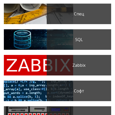
Спец
SQL
Zabbix
Софт