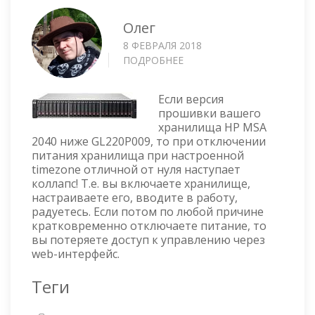
Олег
8 ФЕВРАЛЯ 2018
ПОДРОБНЕЕ
О
HP
MSA
Если версия
2040
прошивки вашего
—
хранилища HP MSA
ПРОБЛЕМЫ
2040 ниже GL220P009, то при отключении
ПРИ
питания хранилища при настроенной
HARD
timezone отличной от нуля наступает
RESET
коллапс! Т.е. вы включаете хранилище,
настраиваете его, вводите в работу,
радуетесь. Если потом по любой причине
кратковременно отключаете питание, то
вы потеряете доступ к управлению через
web-интерфейс.
Теги