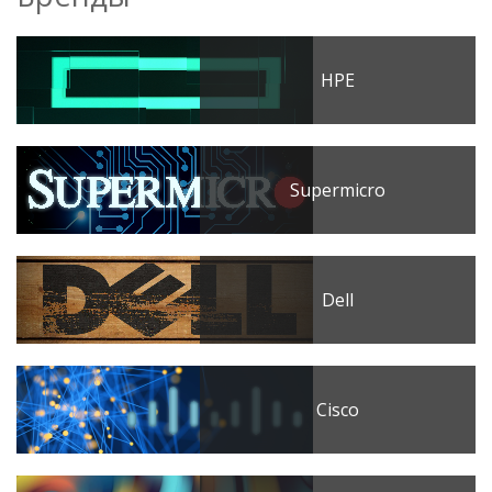
HPE
Supermicro
Dell
Cisco