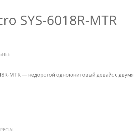
cro SYS-6018R-MTR
БНЕЕ
О
СЕРВЕР
SUPERMICRO
SYS-
018R-MTR — недорогой одноюнитовый девайс с двумя
6018R-
MTR
PECIAL