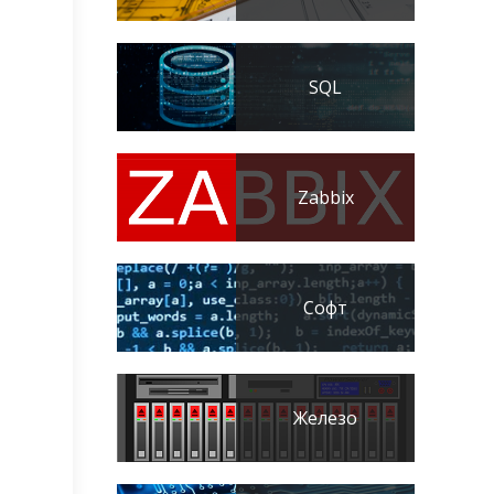
SQL
Zabbix
Софт
Железо