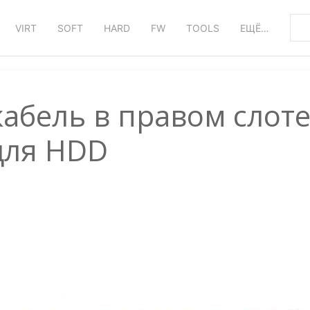
VIRT
SOFT
HARD
FW
TOOLS
ЕЩЁ…
кабель в правом слот
для HDD