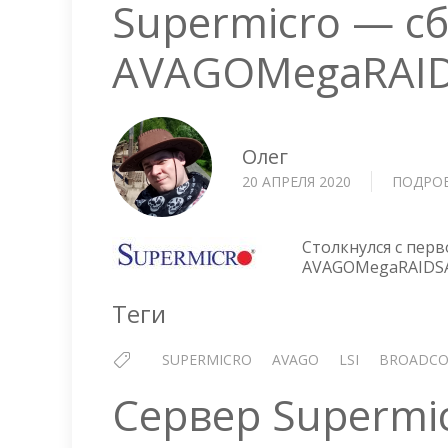
Supermicro — с
AVAGOMegaRAID
Олег
20 АПРЕЛЯ 2020
ПОДРО
Столкнулся с пер
AVAGOMegaRAIDSAS
Теги
SUPERMICRO
AVAGO
LSI
BROADC
Сервер Supermi