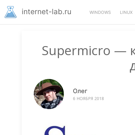
Перейти
Основная
к
internet-lab.ru
WINDOWS
LINUX
основному
навигация
содержанию
Supermicro — 
Олег
6 НОЯБРЯ 2018