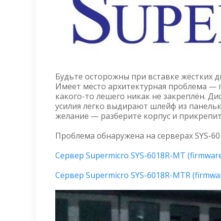
Будьте осторожны при вставке жёстких д
Имеет место архитектурная проблема — п
какого-то лешего никак не закреплён. Д
усилия легко выдирают шлейф из панельки
желание — разберите корпус и прикрепит
Проблема обнаружена на серверах SYS-60
Сервер Supermicro SYS-6018R-MT (firmwar
Сервер Supermicro SYS-6018R-MTR (firmwa