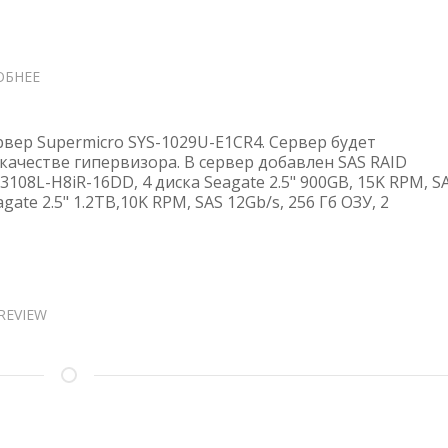
ОБНЕЕ
О
СЕРВЕР
SUPERMICRO
SYS-
вер Supermicro SYS-1029U-E1CR4. Сервер будет
1029U-
качестве гипервизора. В сервер добавлен SAS RAID
108L-H8iR-16DD, 4 диска Seagate 2.5" 900GB, 15K RPM, S
E1CR4
agate 2.5" 1.2TB,10K RPM, SAS 12Gb/s, 256 Гб ОЗУ, 2
REVIEW