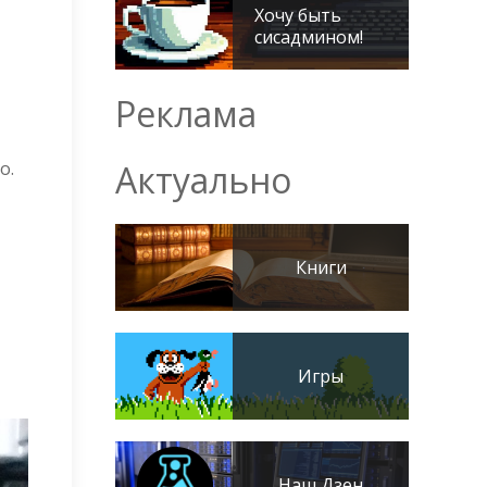
Хочу быть
сисадмином!
Реклама
o.
Актуально
Книги
Игры
Наш Дзен