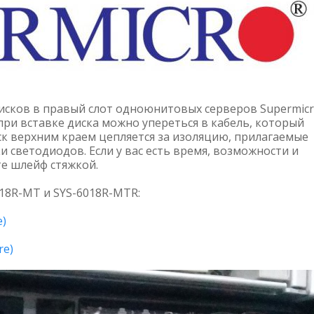
исков в правый слот одноюнитовых серверов Supermicr
ри вставке диска можно упереться в кабель, который
иск верхним краем цепляется за изоляцию, прилагаемые
 светодиодов. Если у вас есть время, возможности и
е шлейф стяжкой.
18R-MT и SYS-6018R-MTR:
e)
re)