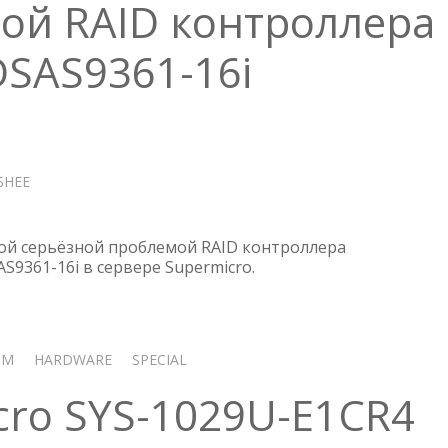
бой RAID контроллера
SAS9361-16i
БНЕЕ
О
SUPERMICRO
—
СБОЙ
вой серьёзной проблемой RAID контроллера
RAID
9361-16i в сервере Supermicro.
КОНТРОЛЛЕРА
AVAGOMEGARAIDSAS9361-
16I
OM
HARDWARE
SPECIAL
cro SYS-1029U-E1CR4