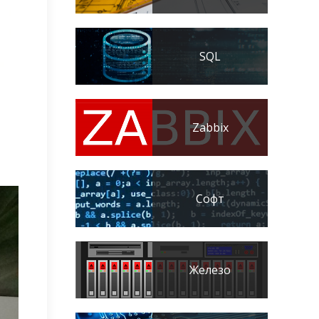
SQL
Zabbix
Софт
Железо