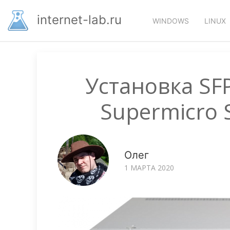
Перейти
Основная
к
internet-lab.ru
WINDOWS
LINUX
основному
навигация
содержанию
Установка SF
Supermicro 
Олег
1 МАРТА 2020