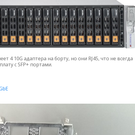
т 4 10G адаптера на борту, но они RJ45, что не всегда
плату с SFP+ портами.
0GbE