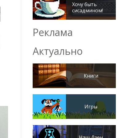
Хочу быть
сисадмином!
Реклама
Актуально
Книги
Игры
Наш Дзен