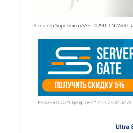
В сервер Supermicro SYS-2029U-TN24R4T 
Реклама ООО "Сервер Гейт" ИНН 7728456472