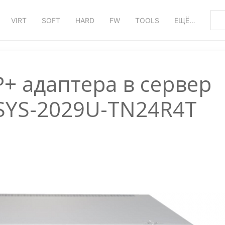
VIRT
SOFT
HARD
FW
TOOLS
ЕЩЁ…
P+ адаптера в сервер
SYS-2029U-TN24R4T