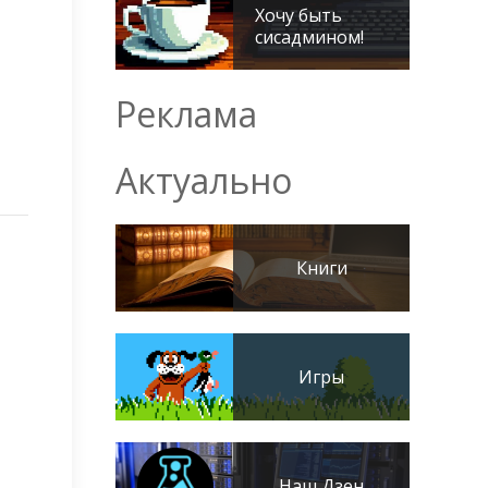
Хочу быть
сисадмином!
Реклама
Актуально
Книги
Игры
Наш Дзен