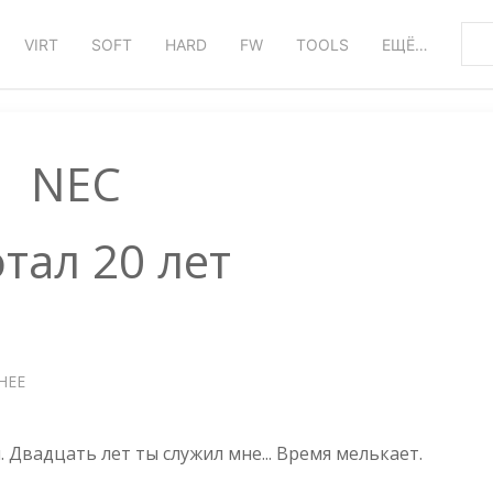
VIRT
SOFT
HARD
FW
TOOLS
ЕЩЁ…
NEC
тал 20 лет
НЕЕ
О
МОНИТОР
ОТРАБОТАЛ
20
Двадцать лет ты служил мне... Время мелькает.
ЛЕТ