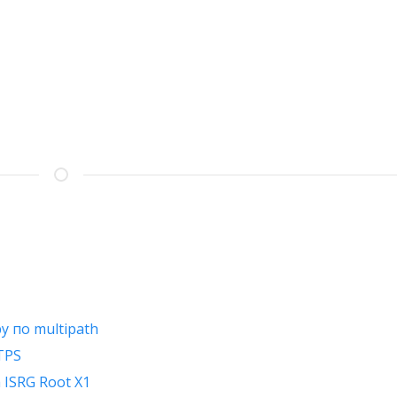
у по multipath
TPS
 ISRG Root X1