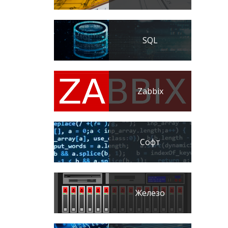
SQL
Zabbix
Софт
Железо