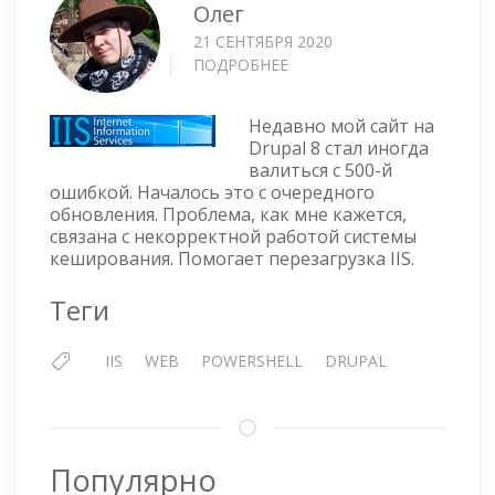
Олег
21 СЕНТЯБРЯ 2020
ПОДРОБНЕЕ
О
ПЕРЕЗАГРУЖАЕМ
IIS
Недавно мой сайт на
ПРИ
Drupal 8 стал иногда
500-
валиться с 500-й
Й
ошибкой. Началось это с очередного
ОШИБКЕ
обновления. Проблема, как мне кажется,
связана с некорректной работой системы
кеширования. Помогает перезагрузка IIS.
Теги
IIS
WEB
POWERSHELL
DRUPAL
Популярно