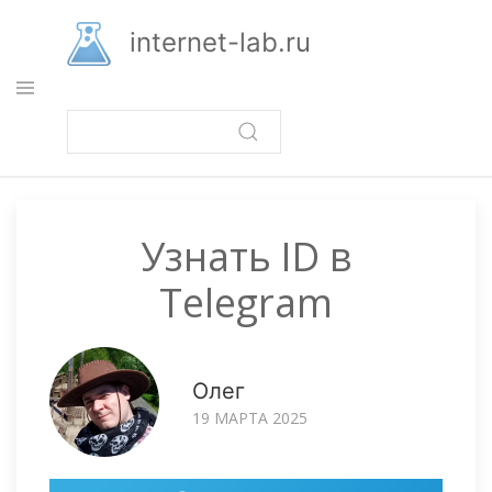
Перейти
к
internet-lab.ru
основному
содержанию
Узнать ID в
Telegram
Олег
19 МАРТА 2025