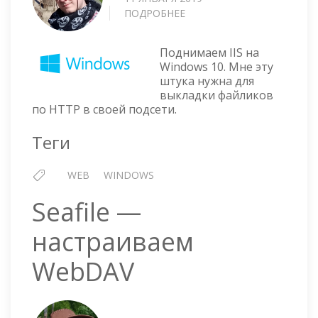
ПОДРОБНЕЕ
О
УСТАНОВКА
IIS
Поднимаем IIS на
В
Windows 10. Мне эту
WINDOWS
штука нужна для
10
выкладки файликов
по HTTP в своей подсети.
Теги
WEB
WINDOWS
Seafile —
настраиваем
WebDAV