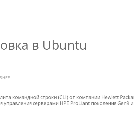
овка в Ubuntu
БНЕЕ
О
ILOREST
—
УСТАНОВКА
лита командной строки (CLI) от компании Hewlett Packa
В
для управления серверами HPE ProLiant поколения Gen9 и
UBUNTU