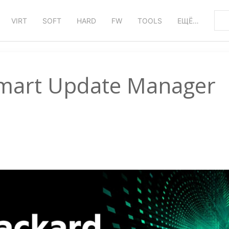
VIRT
SOFT
HARD
FW
TOOLS
ЕЩЁ…
art Update Manager