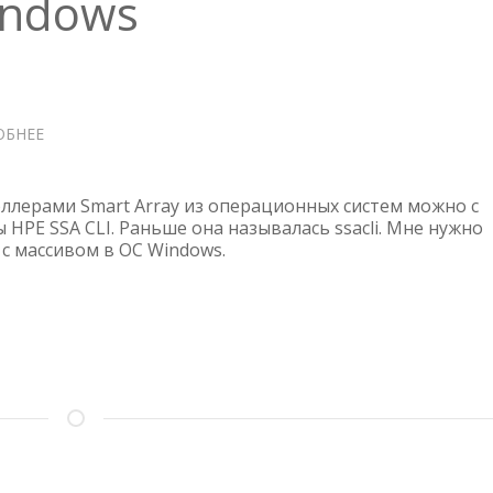
indows
ОБНЕЕ
О
HPE
—
HPE
ллерами Smart Array из операционных систем можно с
SSA
HPE SSA CLI. Раньше она называлась ssacli. Мне нужно
с массивом в ОС Windows.
CLI
ДЛЯ
РАБОТЫ
С
RAID
SMART
ARRAY
В
WINDOWS