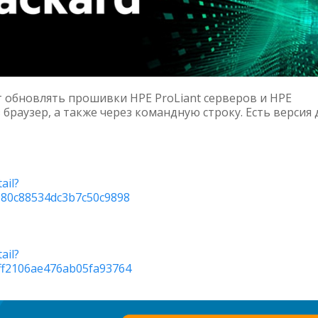
 обновлять прошивки HPE ProLiant серверов и HPE
з браузер, а также через командную строку. Есть версия 
ail?
980c88534dc3b7c50c9898
ail?
ff2106ae476ab05fa93764