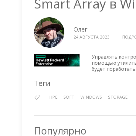
Smart Array в W
Олег
24 АВГУСТА 2023
ПОДР
Управлять контро
помощью утилиты 
будет поработать 
Теги
HPE
SOFT
WINDOWS
STORAGE
Популярно