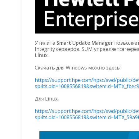
Утилита
Smart Update Manager
позволяет
Integrity серверов. SUM управляется чере
Linux.
Скачать для Windows можно здесь:
https://support.hpe.com/hpsc/swd/public/det
sp4ts.oid=1008556819&swItemId=MTX_fbec
Для Linux:
https://support.hpe.com/hpsc/swd/public/det
sp4ts.oid=1008556819&swItemId=MTX_59a9