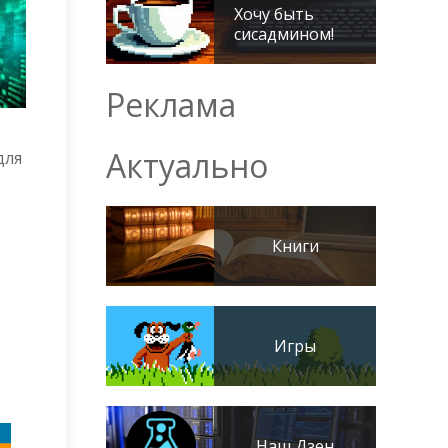
Хочу быть
сисадмином!
Реклама
Актуально
для
Книги
Игры
Наш Дзен