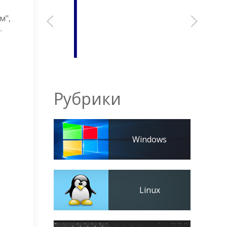
м",
.
Рубрики
Windows
Linux