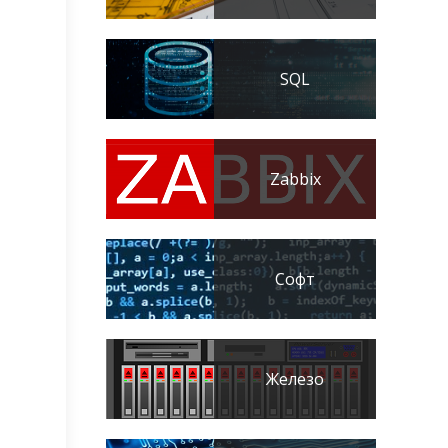
SQL
Zabbix
Софт
Железо