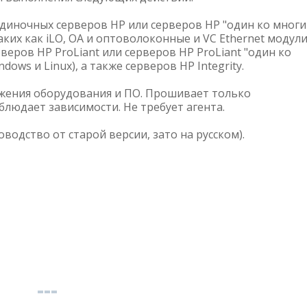
иночных серверов HP или серверов HP "один ко многи
аких как iLO, OA и оптоволоконные и VC Ethernet модули
еров HP ProLiant или серверов HP ProLiant "один ко
ows и Linux), а также серверов HP Integrity.
жения оборудования и ПО. Прошивает только
блюдает зависимости. Не требует агента.
оводство от старой версии, зато на русском).