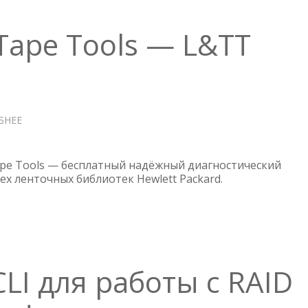
 Tape Tools — L&TT
БНЕЕ
О
HPE
LIBRARY
AND
Tape Tools — бесплатный надёжный диагностический
TAPE
ех ленточных библиотек Hewlett Packard.
TOOLS
—
L&TT
LI для работы с RAID