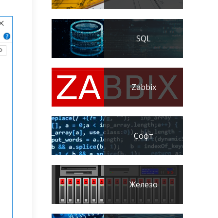
SQL
Zabbix
Софт
Железо