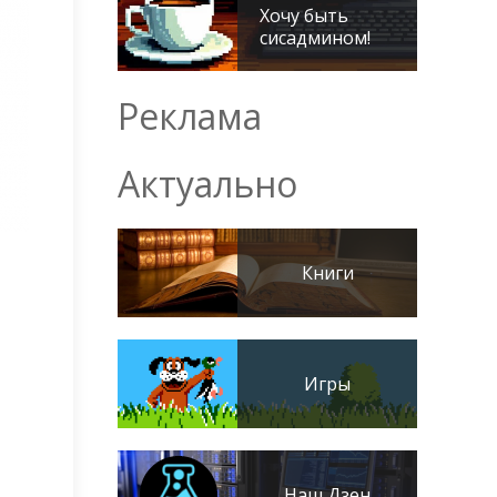
Хочу быть
сисадмином!
Реклама
Актуально
Книги
Игры
Наш Дзен