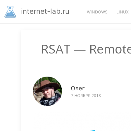
Перейти
Основная
к
internet-lab.ru
WINDOWS
LINUX
основному
навигация
содержанию
RSAT — Remote 
Олег
7 НОЯБРЯ 2018