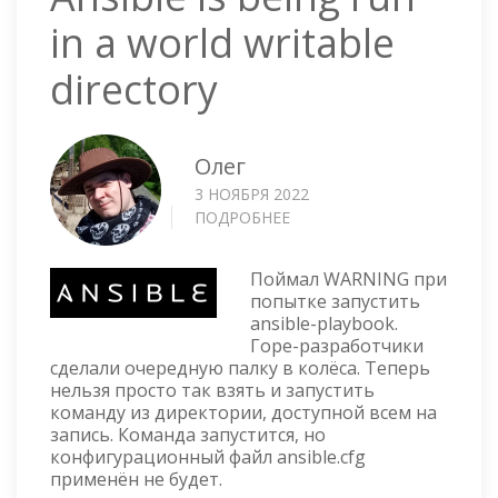
in a world writable
directory
Олег
3 НОЯБРЯ 2022
ПОДРОБНЕЕ
О
ANSIBLE
IS
Поймал WARNING при
BEING
попытке запустить
RUN
ansible-playbook.
IN
Горе-разработчики
A
сделали очередную палку в колёса. Теперь
WORLD
нельзя просто так взять и запустить
WRITABLE
команду из директории, доступной всем на
DIRECTORY
запись. Команда запустится, но
конфигурационный файл ansible.cfg
применён не будет.