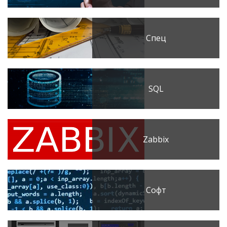
Спец
SQL
Zabbix
Софт