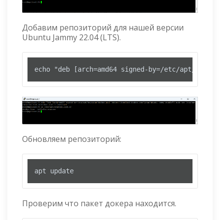
Добавим репозиторий для нашей версии
Ubuntu Jammy 22.04 (LTS).
echo "deb [arch=amd64 signed-by=/etc/apt/keyrin
Обновляем репозиторий:
apt update
Проверим что пакет докера находится.