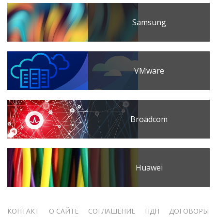
Samsung
VMware
Broadcom
Huawei
Меню
КОНТАКТ
О САЙТЕ
СОГЛАШЕНИЕ
ПДН
ДОГОВОРЫ