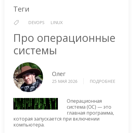
Теги
DEVOPS
LINUX
Про операционные
системы
Олег
25 МАЯ 2026
ПОДРОБНЕЕ
О
ПРО
ОПЕРАЦ
СИСТЕ
Операционная
система (ОС) — это
главная программа,
которая запускается при включении
компьютера.