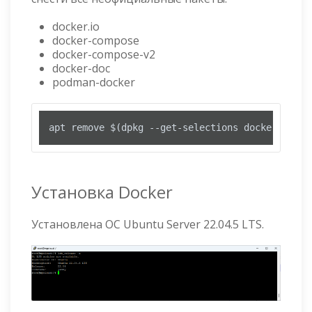
docker.io
docker-compose
docker-compose-v2
docker-doc
podman-docker
apt remove $(dpkg --get-selections docker.io do
Установка Docker
Установлена ОС Ubuntu Server 22.04.5 LTS.