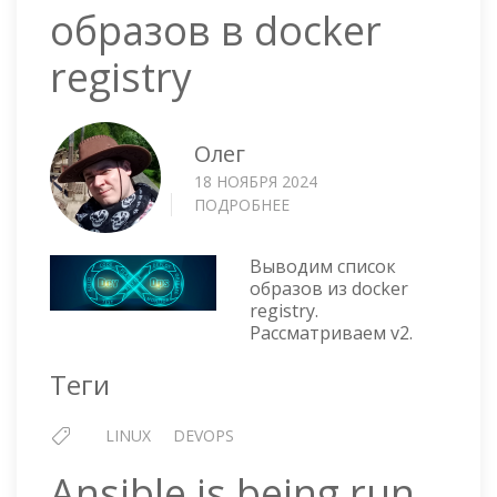
образов в docker
registry
Олег
18 НОЯБРЯ 2024
ПОДРОБНЕЕ
О
ВЫВЕСТИ
СПИСОК
Выводим список
ОБРАЗОВ
образов из docker
В
registry.
DOCKER
Рассматриваем v2.
REGISTRY
Теги
LINUX
DEVOPS
Ansible is being run