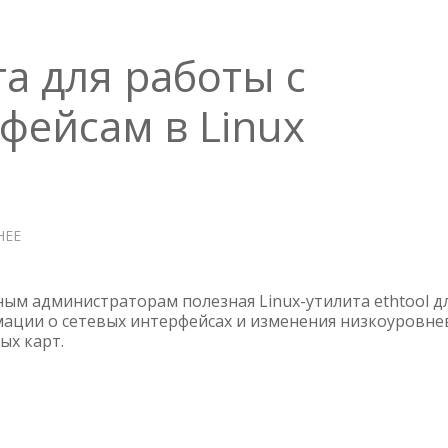
та для работы с
фейсам в Linux
НЕЕ
О
ETHTOOL
—
УТИЛИТА
ым администраторам полезная Linux-утилита ethtool д
ДЛЯ
ации о сетевых интерфейсах и изменения низкоуровне
ых карт.
РАБОТЫ
С
СЕТЕВЫМИ
ИНТЕРФЕЙСАМ
В
LINUX