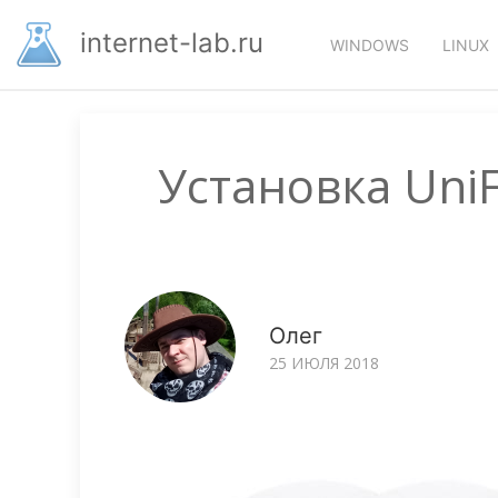
Перейти
Основная
к
internet-lab.ru
WINDOWS
LINUX
основному
навигация
содержанию
Установка UniF
Олег
25 ИЮЛЯ 2018