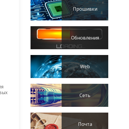
Прошивки
Обновления
Web
ля
вых
Сеть
Почта