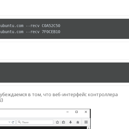
ubuntu.com --recv C0A52C50

.ubuntu.com --recv 7F0CEB10
 убеждаемся в том, что веб-интерфейс контроллера
43