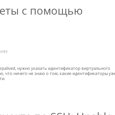
кеты с помощью
БНЕЕ
О
ЛОВИМ
VRRP
ПАКЕТЫ
epalived, нужно указать идентификатор виртуального
С
ю, что ничего не знаю о том, какие идентификаторы уж
ти.
ПОМОЩЬЮ
TCPDUMP