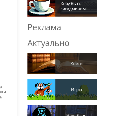
Хочу быть
сисадмином!
Реклама
Актуально
Книги
р
Игры
вки
ть
Наш Дзен