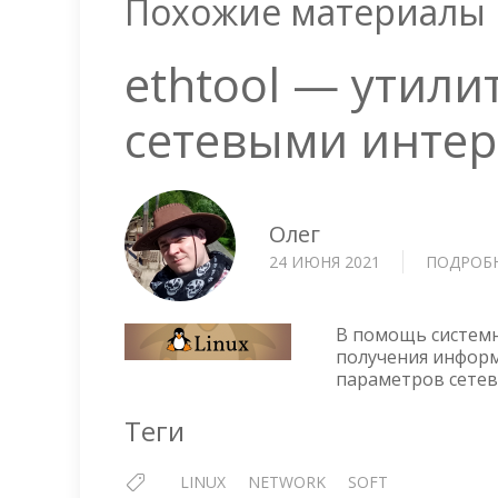
Похожие материалы
ethtool — утили
сетевыми интер
Олег
24 ИЮНЯ 2021
ПОДРОБ
В помощь системн
получения информ
параметров сетев
Теги
LINUX
NETWORK
SOFT