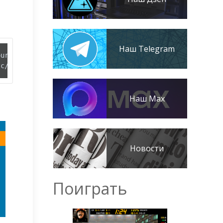
Наш Telegram
tc/apt/sources.list
Наш Max
Новости
Поиграть