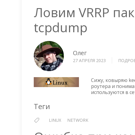
Ловим VRRP па
tcpdump
Олег
27 АПРЕЛЯ 2023
ПОДРО
Сижу, ковыряю ke
роутера и понима
используются в се
Теги
LINUX
NETWORK