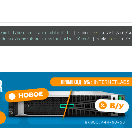
s/unifi/debian stable ubiquiti'
 | sudo 
tee
odb.org/repo/ubuntu-upstart dist 10gen'
 | sudo 
tee
 -a /e