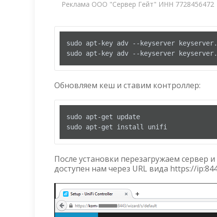
Реклама ООО "Сервер Гейт" ИНН 7728456472
sudo apt-key adv --keyserver keyserver.
sudo apt-key adv --keyserver keyserver
Обновляем кеш и ставим контроллер:
sudo apt-get update

sudo apt-get install unifi
После установки перезагружаем сервер и
доступен нам через URL вида https://ip:84