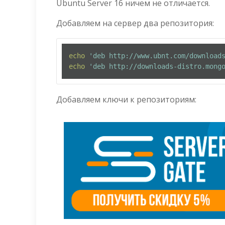
Ubuntu Server 16 ничем не отличается.
Добавляем на сервер два репозитория:
echo
'deb http://www.ubnt.com/download
echo
'deb http://downloads-distro.mong
Добавляем ключи к репозиториям: