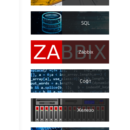
SQL
Zabbix
Софт
Железо