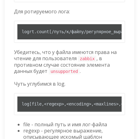
Для ротируемого лога:
logrt.count[/путь/к/файлу/регулярное_выражение_
Убедитесь, что у файла имеются права на
чтение для пользователя
, в
zabbix
противном случае состояние элемента
данных будет
.
unsupported
Чуть углубимся в log.
log[file,<regexp>,<encoding>,<maxlines>,<mode>,
file - полный путь и имя лог-файла
regexp - регулярное выражение,
описывающее искомый шаблон