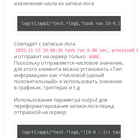
извлечения числа из записи лога:
logrt[/app1/^test.*log$,"task run [0-9.]+ sec, 
Совпадёт с записью лога
2015-11-13 10:08:26 task run 6.08 sec, processed 
и отправит на сервер только
.
6080
Поскольку отправляется числовое значение,
для этого элемента можно установить «Тип
информации» как «Числовой (целый
положительный)» и использовать значение
в графиках, триггерах и т.д.
Использование параметра output для
переформатирования записи лога перед
отправкой на сервер:
logrt[/app1/^test.*log$,"([0-9 :-]+) task run (