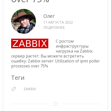
Олег
11 АВГУСТА 2022
ПОДРОБНЕЕ
О
ZABBIX
SERVER:
С ростом
UTILIZATION
инфраструктуры
OF
нагрузка на Zabbix
IPMI
сервер растёт. Вы можете встретить
POLLER
ошибку: Zabbix server: Utilization of ipmi poller
PROCESSES
processes over 75%
OVER
75%
Теги
ZABBIX