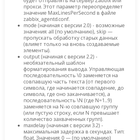
будет отправлять на сервер Zabbix или
прокси. Этот параметр переопределяет
значение MaxLinesPerSecond в файле
zabbix_agentd.conf.
mode (начиная с версии 2.0) - возможные
значения: all (по умолчанию), skip —
пропускать обработку старых данных
(влияет только на вновь создаваемые
элементы).
output (начиная с версии 2.2) -
необязательный шаблон
форматирования вывода. Управляющая
последовательность \0 заменяется на
совпавшую часть текста (от первого
символа, где начинается совпадение, до
символа, где оно заканчивается), а
последовательность \N (где N=1...9)
заменяется на N-ю совпавшую группу
(или пустую строку, если N превышает
количество захваченных групп).
maxdelay (начиная с версии 3.2) -
максимальная задержка в секундах. Тип:
float. Значения: 0 — (по умолчанию)