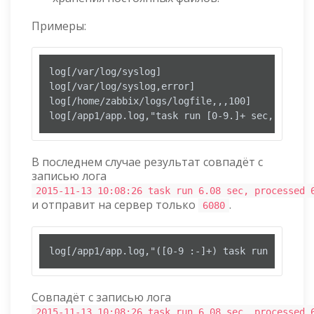
Примеры:
log[/var/log/syslog]

log[/var/log/syslog,error]

log[/home/zabbix/logs/logfile,,,100]

log[/app1/app.log,"task run [0-9.]+ sec, proces
В последнем случае результат совпадёт с
записью лога
2015-11-13 10:08:26 task run 6.08 sec, processed 
и отправит на сервер только
.
6080
log[/app1/app.log,"([0-9 :-]+) task run ([0-9.]
Совпадёт с записью лога
2015-11-13 10:08:26 task run 6.08 sec, processed 