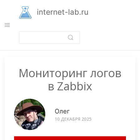
Перейти
к
internet-lab.ru
основному
содержанию
Мониторинг логов
в Zabbix
Олег
10 ДЕКАБРЯ 2025