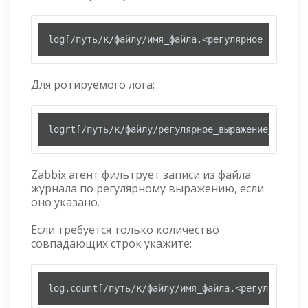
log[/путь/к/файлу/имя_файла,<регулярное выражен
Для ротируемого лога:
logrt[/путь/к/файлу/регулярное_выражение_описыв
Zabbix агент фильтрует записи из файла
журнала по регулярному выражению, если
оно указано.
Если требуется только количество
совпадающих строк укажите:
log.count[/путь/к/файлу/имя_файла,<регулярное в