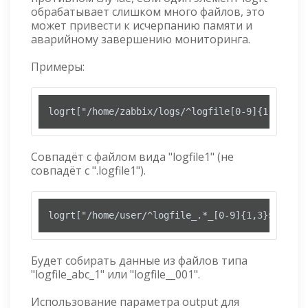
обрабатывает слишком много файлов, это
может привести к исчерпанию памяти и
аварийному завершению мониторинга.
Примеры:
logrt["/home/zabbix/logs/^logfile[0-9]{1,3}$",,
Совпадёт с файлом вида "logfile1" (не
совпадёт с ".logfile1").
logrt["/home/user/^logfile_.*_[0-9]{1,3}$","pat
Будет собирать данные из файлов типа
"logfile_abc_1" или "logfile__001".
Использование параметра output для