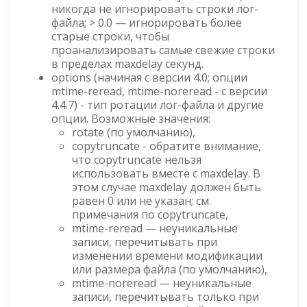
никогда не игнорировать строки лог-
файла; > 0.0 — игнорировать более
старые строки, чтобы
проанализировать самые свежие строки
в пределах maxdelay секунд.
options (начиная с версии 4.0; опции
mtime-reread, mtime-noreread - с версии
4.4.7) - тип ротации лог-файла и другие
опции. Возможные значения:
rotate (по умолчанию),
copytruncate - обратите внимание,
что copytruncate нельзя
использовать вместе с maxdelay. В
этом случае maxdelay должен быть
равен 0 или не указан; см.
примечания по copytruncate,
mtime-reread — неуникальные
записи, перечитывать при
изменении времени модификации
или размера файла (по умолчанию),
mtime-noreread — неуникальные
записи, перечитывать только при