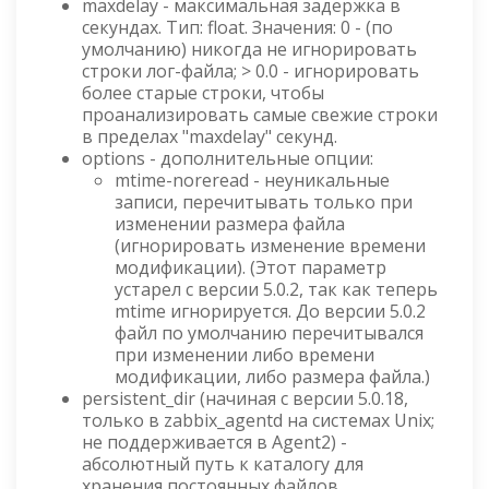
maxdelay - максимальная задержка в
секундах. Тип: float. Значения: 0 - (по
умолчанию) никогда не игнорировать
строки лог-файла; > 0.0 - игнорировать
более старые строки, чтобы
проанализировать самые свежие строки
в пределах "maxdelay" секунд.
options - дополнительные опции:
mtime-noreread - неуникальные
записи, перечитывать только при
изменении размера файла
(игнорировать изменение времени
модификации). (Этот параметр
устарел с версии 5.0.2, так как теперь
mtime игнорируется. До версии 5.0.2
файл по умолчанию перечитывался
при изменении либо времени
модификации, либо размера файла.)
persistent_dir (начиная с версии 5.0.18,
только в zabbix_agentd на системах Unix;
не поддерживается в Agent2) -
абсолютный путь к каталогу для
хранения постоянных файлов.