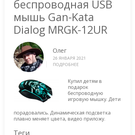
беспроводная USB
мышь Gan-Kata
Dialog MRGK-12UR
Олег
26 ЯНВАРЯ 2021
ПОДРОБНЕЕ
О
ИГРОВАЯ
БЕСПРОВОДНАЯ
Купил детям в
USB
подарок
МЫШЬ
беспроводную
GAN-
игровую мышку. Дети
KATA
DIALOG
порадовались. Динамическая подсветка
MRGK-
плавно меняет цвета, видео приложу.
12UR
Теги