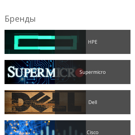
Бренды
HPE
Supermicro
Dell
Cisco