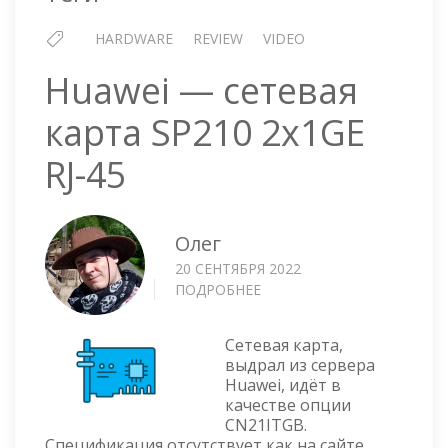
HARDWARE
REVIEW
VIDEO
Huawei — сетевая
карта SP210 2x1GE
RJ-45
Олег
20 СЕНТЯБРЯ 2022
ПОДРОБНЕЕ
О
HUAWEI
—
Сетевая карта,
СЕТЕВАЯ
выдрал из сервера
КАРТА
Huawei, идёт в
SP210
качестве опции
2X1GE
CN21ITGB.
RJ-
Спецификация отсутствует как на сайте