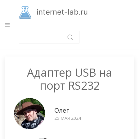
Перейти
к
internet-lab.ru
основному
содержанию
Адаптер USB на
порт RS232
Олег
25 МАЯ 2024