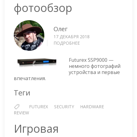
фотообзор
Олег
17 ДЕКАБРЯ 2018
ПОДРОБНЕЕ
О
FUTUREX
SSP9000
Futurex SSP9000 —
—
немного фотографий
ФОТООБЗОР
устройства и первые
впечатления.
Теги
FUTUREX
SECURITY
HARDWARE
REVIEW
Игровая