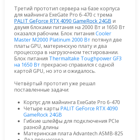
Третий прототип сервера на базе корпуса
для майнинга ExeGate Pro 6-470 с трема
PALIT GeForce RTX 4090 GameRock 24GB
и
двумя блоками питания на 2000 Вт и 1650 Вт
оказался рабочим. Блок питания
Cooler
Master M2000 Platinum 2000 Вт
потянул две
платы GPU, материнскую плату и два
процессора в нагрузочном тестировании.
Блок питания
Thermaltake Toughpower GF3
на 1650 Вт
прекрасно справился с одной
картой GPU, но это и ожидалось.
Четвёртый прототип уже решал
поставленные задачи:
Корпус для майнинга ExeGate Pro 6-470
Четыре карты
PALIT GeForce RTX 4090
GameRock 24GB
Гибкие шлейфы для подключения PCIe
разной длины
Материнская плата Advantech ASMB-825
Два процессора