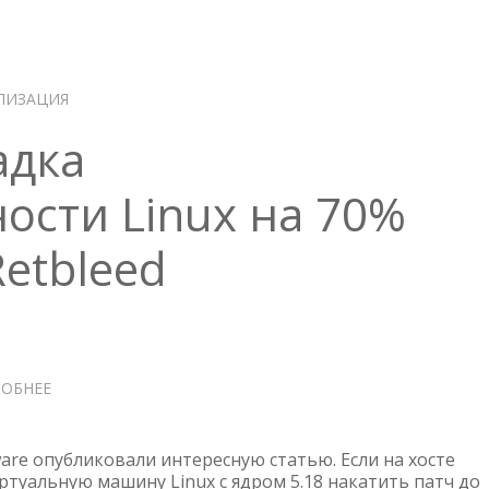
6.7
И
7.0
—
CVE-
ЛИЗАЦИЯ
2021-
адка
22005
ости Linux на 70%
Retbleed
ОБНЕЕ
О
VMWARE
—
ПРОСАДКА
re опубликовали интересную статью. Если на хосте
ПРОИЗВОДИТЕЛЬНОСТИ
ртуальную машину Linux с ядром 5.18 накатить патч до