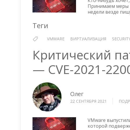
Кто-нибудь хочет
Принимаем меры 
недели везде пиш
Теги
VMWARE
ВИРТУАЛИЗАЦИЯ
SECURIT
Критический пат
— CVE-2021-220
Олег
22 СЕНТЯБРЯ 2021
ПОДР
VMware выпустили
которой подвержен