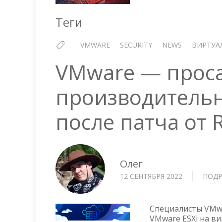
Теги
VMWARE
SECURITY
NEWS
ВИРТУА
VMware — прос
производительн
после патча от 
Олег
12 СЕНТЯБРЯ 2022
ПОДР
Специалисты VMwa
VMware ESXi на ви