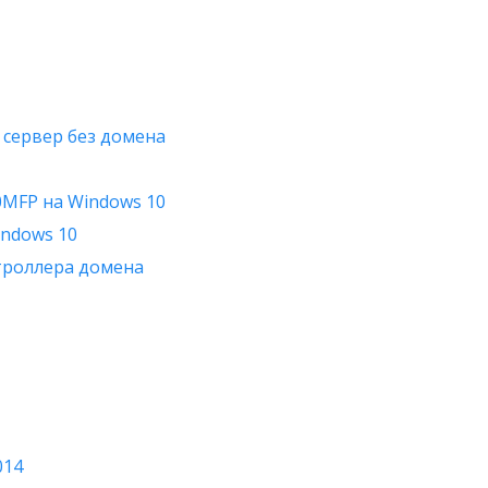
 сервер без домена
0MFP на Windows 10
indows 10
нтроллера домена
014