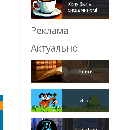
Хочу быть
сисадмином!
Реклама
о
Актуально
Книги
Игры
Наш Дзен