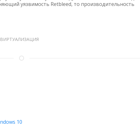
раняющий уязвимость Retbleed, то производительность
LINUX
НА
70%
ПОСЛЕ
ПАТЧА
ОТ
ВИРТУАЛИЗАЦИЯ
RETBLEED
indows 10