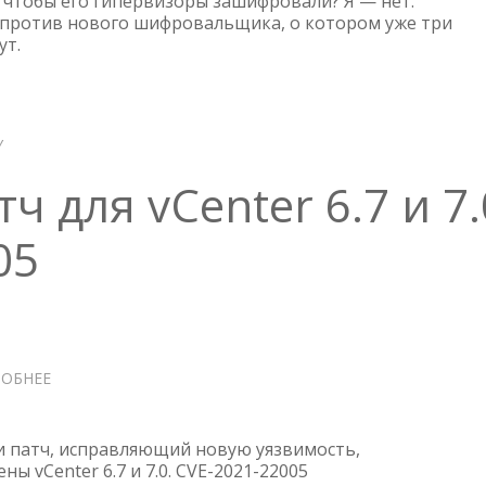
, чтобы его гипервизоры зашифровали? Я — нет.
ПРИНИМАЕМ
против нового шифровальщика, о котором уже три
ут.
МЕРЫ
Y
ч для vCenter 6.7 и 7.
05
ОБНЕЕ
О
КРИТИЧЕСКИЙ
ПАТЧ
ДЛЯ
 патч, исправляющий новую уязвимость,
VCENTER
ы vCenter 6.7 и 7.0. CVE-2021-22005