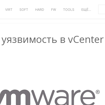
VIRT
SOFT
HARD
FW
TOOLS
ЕЩЁ…
уязвимость в vCenter