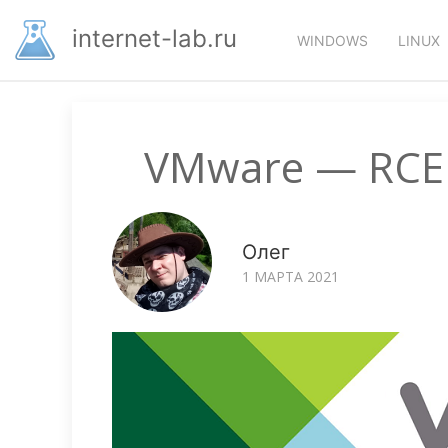
Перейти
Основная
к
internet-lab.ru
WINDOWS
LINUX
основному
навигация
содержанию
VMware — RCE 
Олег
1 МАРТА 2021