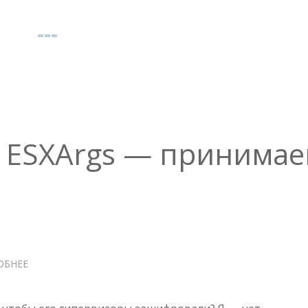
ESXArgs — принима
ОБНЕЕ
О
ШИФРОВАЛЬЩИК
ESXARGS
—