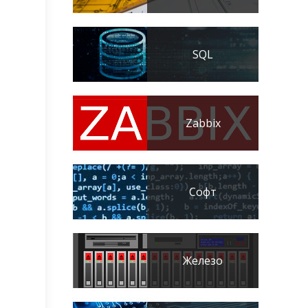
SQL
Zabbix
Софт
Железо