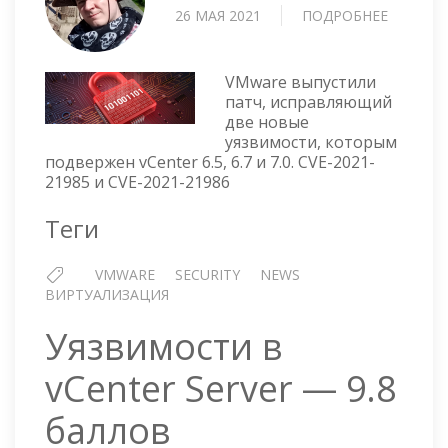
26 МАЯ 2021
ПОДРОБНЕЕ
О
КРИТИЧ
ПАТЧ
ДЛЯ
VMware выпустили
VCENTE
патч, исправляющий
две новые
6.5,
уязвимости, которым
6.7
подвержен vCenter 6.5, 6.7 и 7.0. CVE-2021-
И
21985 и CVE-2021-21986
7.0
Теги
VMWARE
SECURITY
NEWS
ВИРТУАЛИЗАЦИЯ
Уязвимости в
vCenter Server — 9.8
баллов