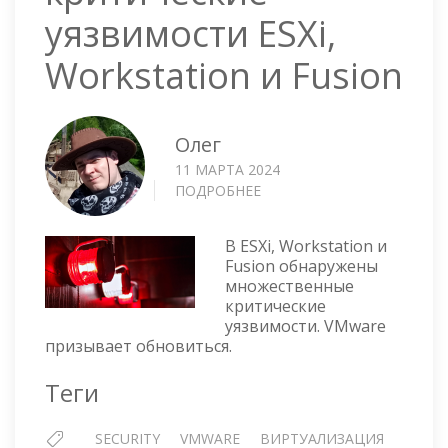
уязвимости ESXi,
Workstation и Fusion
Олег
11 МАРТА 2024
ПОДРОБНЕЕ
О
МНОЖЕСТВЕННЫЕ
КРИТИЧЕСКИЕ
В ESXi, Workstation и
УЯЗВИМОСТИ
Fusion обнаружены
ESXI,
множественные
WORKSTATION
критические
И
уязвимости. VMware
FUSION
призывает обновиться.
Теги
SECURITY
VMWARE
ВИРТУАЛИЗАЦИЯ