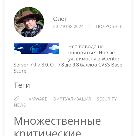
Олег
20 ИЮНЯ 2024
ПОДРОБНЕЕ
О
УЯЗВ
В
VCENT
Нет повода не
SERVE
обновиться. Новые
уязвимости в vCenter
—
Server 7.0 и 8.0. От 7.8 до 9.8 баллов CVSS Base
9.8
Score.
БАЛЛ
Теги
VMWARE
ВИРТУАЛИЗАЦИЯ
SECURITY
NEWS
Множественные
критические