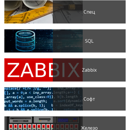
Спец
SQL
Zabbix
Софт
Железо