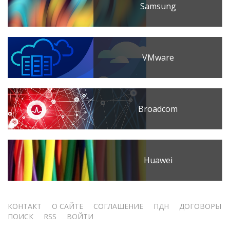
Samsung
VMware
Broadcom
Huawei
Меню
КОНТАКТ
О САЙТЕ
СОГЛАШЕНИЕ
ПДН
ДОГОВОРЫ
ПОИСК
RSS
ВОЙТИ
учётной