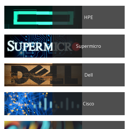
HPE
Supermicro
Dell
Cisco