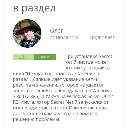
в раздел
Олег
27 ИЮЛЯ 2018
ПОДРОБНЕЕ
О
ОШИБ
ПРИ
УСТАН
При установке Secret
SECRE
Net 7 иногда может
возникнуть ошибка
NET
вида "Не удаётся записать значение в
7
раздел". Дальше идёт указание ветки
—
реестра и значения, которое не удаётся
НЕ
записать. Ошибка наблюдалась на Windows
УДАЁТ
7 x64 (и x86), а также на Windows Server 2012
ЗАПИС
R2. Инсталлятор Secret Net 7 запускался от
ЗНАЧЕ
имени администратора. Изменение прав
В
доступа к веткам реестра не помогло
РАЗДЕ
решению проблемы.