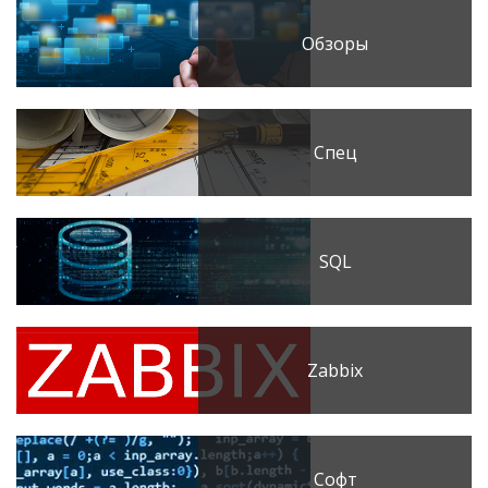
Обзоры
Спец
SQL
Zabbix
Софт