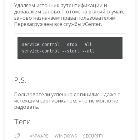
Удаляем источник аутентификации и
добавляем заново. Потом, на всякий случай,
заново назначаем права пользователям.
Перезагружаем все службы vCenter.
service-control --stop --all

service-control --start --all
P.S.
Пользователи успешно логинились даже с
истёкшим сертификатом, что не могло не
радовать.
Теги
VMWARE
WINDOWS
SECURITY