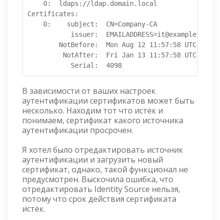
    0:  ldaps://ldap.domain.local

Certificates:

    0:    subject:  CN=Company-CA

           issuer:  EMAILADDRESS=it@example.com, 
        NotBefore:  Mon Aug 12 11:57:58 UTC 2022

         NotAfter:  Fri Jan 13 11:57:58 UTC 2023

           Serial:  4098
В зависимости от ваших настроек
аутентификации сертификатов может быть
несколько. Находим тот что истёк и
понимаем, сертификат какого источника
аутентификации просрочен.
Я хотел было отредактировать источник
аутентификации и загрузить новый
сертификат, однако, такой функционал не
предусмотрен. Выскочила ошибка, что
отредактировать Identity Source нельзя,
потому что срок действия сертификата
истёк.