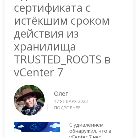
сертификата с
истёкшим сроком
действия из
хранилища
TRUSTED_ROOTS в
vCenter 7
Олег
17 ЯНВАРЯ 2023
ПОДРОБНЕЕ
О
УДАЛЕНИЕ
CA
С удивлением
СЕРТИФИКАТА
обнаружил, что в
С
vCenter 7 нет