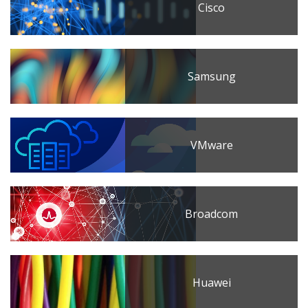
Cisco
Samsung
VMware
Broadcom
Huawei