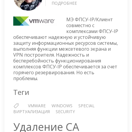
ПОДРОБНЕЕ
О
ФПСУ-
IP/
МЭ ФПСУ-IP/Клиент
КЛИЕНТ
совместно с
НА
комплексами ФПСУ-IP
ВИРТУАЛЬНОЙ
обеспечивают надежную и устойчивую
МАШИНЕ
защиту информационных ресурсов системы,
VMWARE
выполняя функции межсетевого экрана и
МОЖЕТ
VPN построителя. Надежность и
ПРИВЕСТИ
бесперебойность функционирования
К
комплексов ФПСУ-IP обеспечивается за счет
ПАДЕНИЮ
горячего резервирования. Но есть
ГИПЕРВИЗОРА
проблемы.
Теги
VMWARE
WINDOWS
SPECIAL
ВИРТУАЛИЗАЦИЯ
SECURITY
Удаление CA