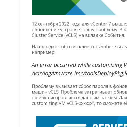
12 сентября 2022 года для vCenter 7 вышл
обновление устраняет одну проблему: В к
Cluster Service (vCLS) на вкладке События.
На вкладке События клиента vSphere вы 
например:
An error occurred while customizing VM
/var/log/vmware-imc/toolsDeployPkg.lo
Проблему вызывает сброс пароля в фонов
машин vCLS. Проблема затрагивает обновле
ошибка исправляется данным патчем. Даже
customizing VM vCLS-xxxxxx", то сможете 