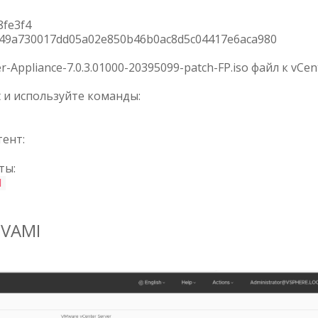
8fe3f4
649a730017dd05a02e850b46b0ac8d5c04417e6aca980
ppliance-7.0.3.01000-20395099-patch-FP.iso файл к vCen
t и используйте команды:
ент:
ты:
d
 VAMI