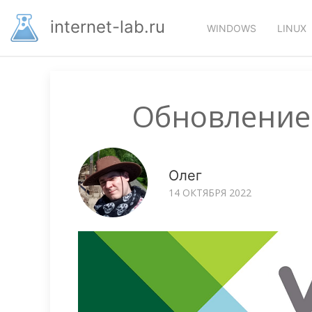
Перейти
Основная
к
internet-lab.ru
WINDOWS
LINUX
основному
навигация
содержанию
Обновление 
Олег
14 ОКТЯБРЯ 2022