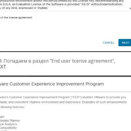
 Попадаем в раздел "End user license agreement",
EXT
.