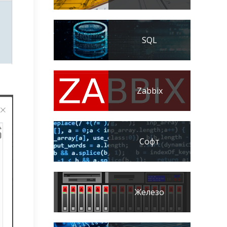
SQL
Zabbix
Софт
Железо