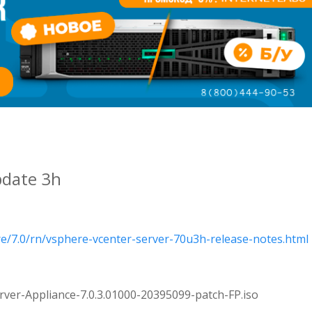
pdate 3h
/7.0/rn/vsphere-vcenter-server-70u3h-release-notes.html
ver-Appliance-7.0.3.01000-20395099-patch-FP.iso