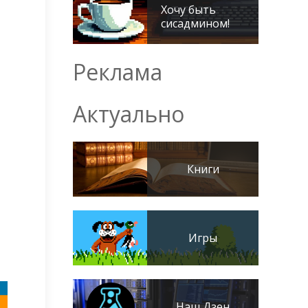
Хочу быть
сисадмином!
Реклама
Актуально
Книги
Игры
Наш Дзен