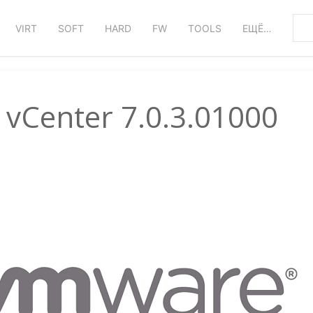
VIRT
SOFT
HARD
FW
TOOLS
ЕЩЁ…
vCenter 7.0.3.01000