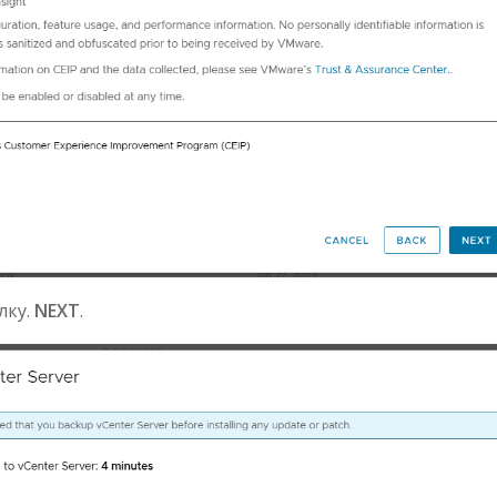
лку.
NEXT
.