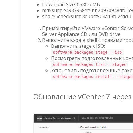
Download Size: 6586.6 MB
md5sum: e4937958ef5bb2b970948df01e
sha256checksum: 8e0bcf904a13f62cdc6
Примонтируйте VMware-vCenter-Server-A
Server Appliance CD или DVD drive.
Выполните вход в shell с правами roo
Выполнить stage с ISO:
software-packages stage --iso
Посмотреть подготовленный конт
software-packages list --staged
Установить подготовленные паке
software-packages install --stage
Обновление vCenter 7 через