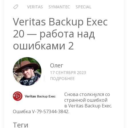
VERITAS
SYMANTEC
SPECIAL
Veritas Backup Exec
20 — работа над
ошибками 2
Олег
17 СЕНТЯБРЯ 2023
ПОДРОБНЕЕ
О
VERITAS
BACKUP
Снова столкнулся со
EXEC
странной ошибкой
20
в Veritas Backup Exec.
—
Ошибка V-79-57344-3842.
РАБОТА
НАД
Теги
ОШИБКАМИ