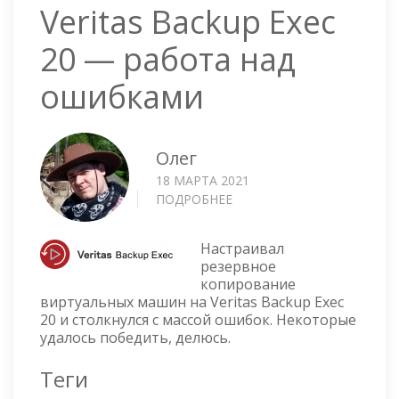
Veritas Backup Exec
20 — работа над
ошибками
Олег
18 МАРТА 2021
ПОДРОБНЕЕ
О
VERITAS
BACKUP
Настраивал
EXEC
резервное
20
копирование
—
виртуальных машин на Veritas Backup Exec
РАБОТА
20 и столкнулся с массой ошибок. Некоторые
НАД
удалось победить, делюсь.
ОШИБКАМИ
Теги