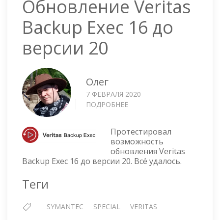
Обновление Veritas
Backup Exec 16 до
версии 20
Олег
7 ФЕВРАЛЯ 2020
ПОДРОБНЕЕ
О
ОБНОВЛЕНИЕ
VERITAS
Протестировал
BACKUP
возможность
EXEC
обновления Veritas
16
Backup Exec 16 до версии 20. Всё удалось.
ДО
ВЕРСИИ
Теги
20
SYMANTEC
SPECIAL
VERITAS