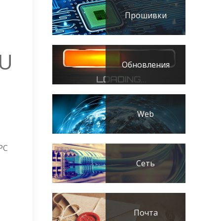
Прошивки
DU
Обновления
Web
PC
Сеть
Почта