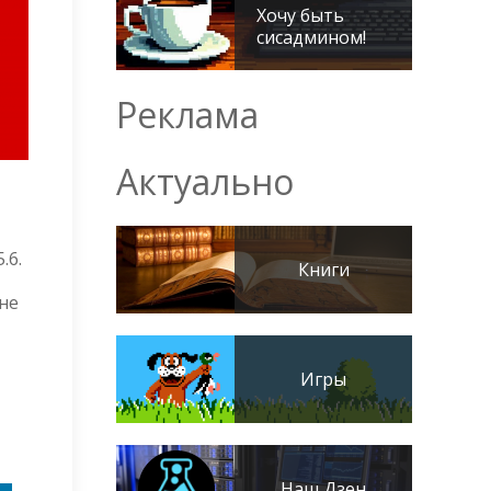
Хочу быть
сисадмином!
Реклама
Актуально
.6.
Книги
не
Игры
Наш Дзен