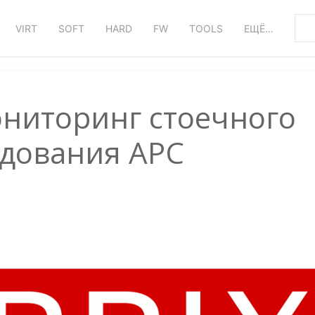
VIRT
SOFT
HARD
FW
TOOLS
ЕЩЁ…
ониторинг стоечного
дования APC