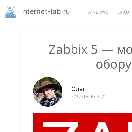
Перейти
Основная
к
internet-lab.ru
WINDOWS
LINUX
основному
навигация
содержанию
Zabbix 5 — м
обору
Олег
27 ОКТЯБРЯ 2021