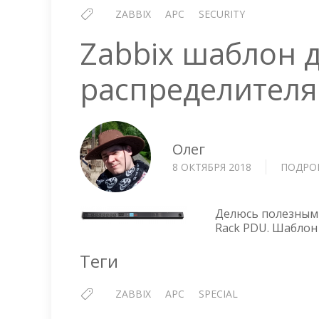
ZABBIX
APC
SECURITY
Zabbix шаблон 
распределителя
Олег
8 ОКТЯБРЯ 2018
ПОДРО
Делюсь полезным 
Rack PDU. Шаблон 
Теги
ZABBIX
APC
SPECIAL