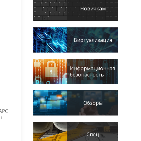
Новичкам
Виртуализация
Информационная
безопасность
Обзоры
APC
н
Спец