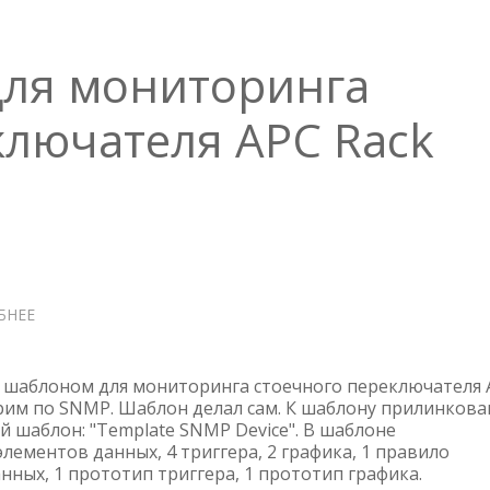
для мониторинга
ключателя APC Rack
БНЕЕ
О
ZABBIX
ШАБЛОН
ДЛЯ
шаблоном для мониторинга стоечного переключателя 
МОНИТОРИНГА
рим по SNMP. Шаблон делал сам. К шаблону прилинкова
й шаблон: "Template SNMP Device". В шаблоне
СТОЕЧНОГО
элементов данных, 4 триггера, 2 графика, 1 правило
ПЕРЕКЛЮЧАТЕЛЯ
ных, 1 прототип триггера, 1 прототип графика.
APC