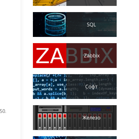
SQL
Zabbix
Софт
50.
Железо