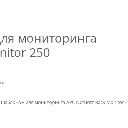
RACK
ATS
для мониторинга
nitor 250
ЕЕ
О
ZABBIX
ШАБЛОН
ДЛЯ
шаблоном для мониторинга APC NetBotz Rack Monitor 2
МОНИТОРИНГА
NETBOTZ
RACK
MONITOR