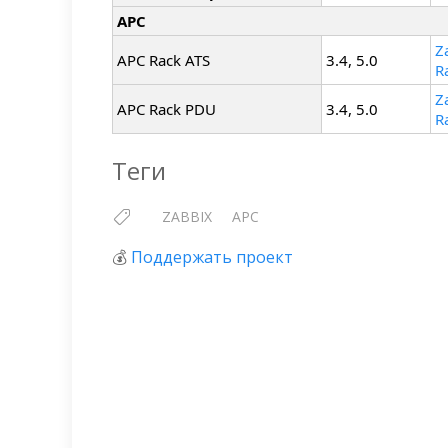
APC
Z
APC Rack ATS
3.4, 5.0
R
Z
APC Rack PDU
3.4, 5.0
R
Теги
ZABBIX
APC
💰
Поддержать проект