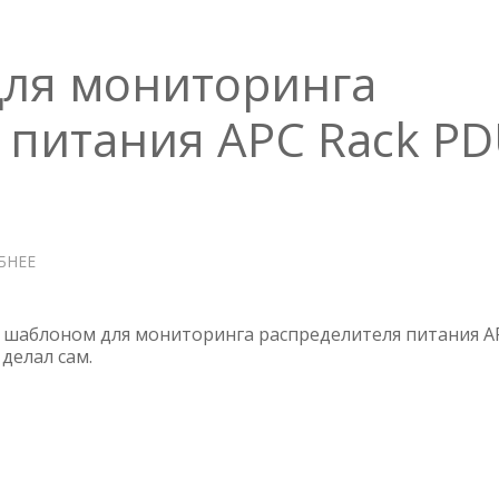
250
для мониторинга
 питания APC Rack P
БНЕЕ
О
ZABBIX
ШАБЛОН
ДЛЯ
шаблоном для мониторинга распределителя питания A
МОНИТОРИНГА
делал сам.
РАСПРЕДЕЛИТЕЛЯ
ПИТАНИЯ
APC
RACK
PDU