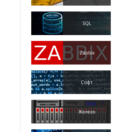
SQL
Zabbix
Софт
Железо