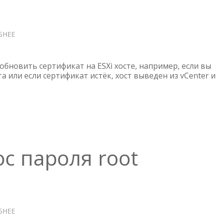
БНЕЕ
О
ESXI
—
ГЕНЕРАЦИЯ
обновить сертификат на ESXi хосте, например, если вы
SSL
а или если сертификат истёк, хост выведен из vCenter и 
СЕРТИФИКАТА
ос пароля root
БНЕЕ
О