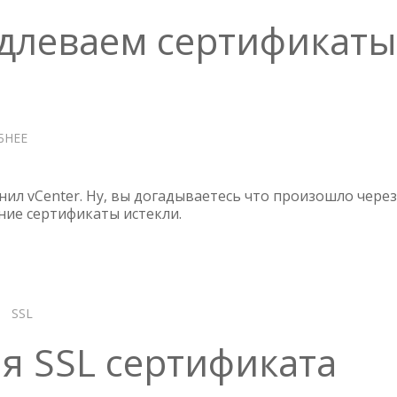
HOST
одлеваем сертификаты
БНЕЕ
О
VCENTER
7
—
нил vCenter. Ну, вы догадываетесь что произошло через
ПРОДЛЕВАЕМ
ние сертификаты истекли.
СЕРТИФИКАТЫ
SSL
я SSL сертификата