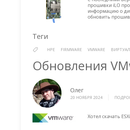
прошивки iLO про
информацию о дис
обновить прошив
Теги
HPE
FIRMWARE
VMWARE
ВИРТУА
Обновления VMw
Олег
20 НОЯБРЯ 2024
ПОДРО
Хотел скачать ESXi