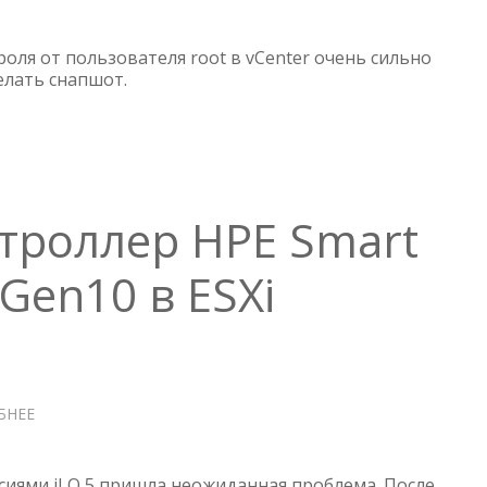
VCENTER
7
—
оля от пользователя root в vCenter очень сильно
СБРОС
елать снапшот.
ПАРОЛЯ
ROOT
троллер HPE Smart
 Gen10 в ESXi
БНЕЕ
О
ПРОШИВАЕМ
КОНТРОЛЛЕР
HPE
сиями iLO 5 пришла неожиданная проблема. После