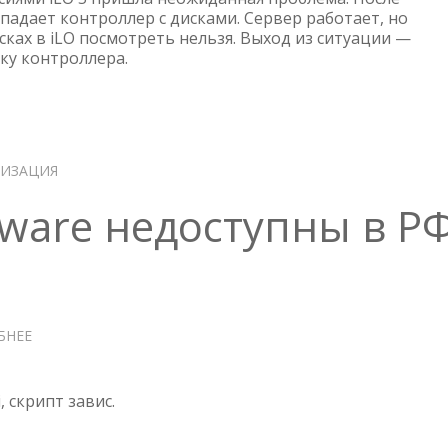
SMART
падает контроллер с дисками. Сервер работает, но
ках в iLO посмотреть нельзя. Выход из ситуации —
ARRAY
ку контроллера.
P408I-
A
SR
GEN10
В
ESXI
ЛИЗАЦИЯ
are недоступны в Р
БНЕЕ
О
ОБНОВЛЕНИЯ
VMWARE
НЕДОСТУПНЫ
, скрипт завис.
В
РФ