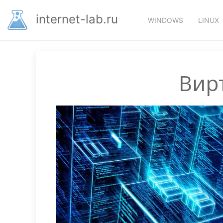
Перейти
Основная
к
internet-lab.ru
WINDOWS
LINUX
основному
навигация
содержанию
Вир