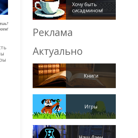
Хочу быть
сисадмином!
ешь?
Реклама
наем!
сть
Актуально
мы
еры
Книги
Игры
Наш Дзен