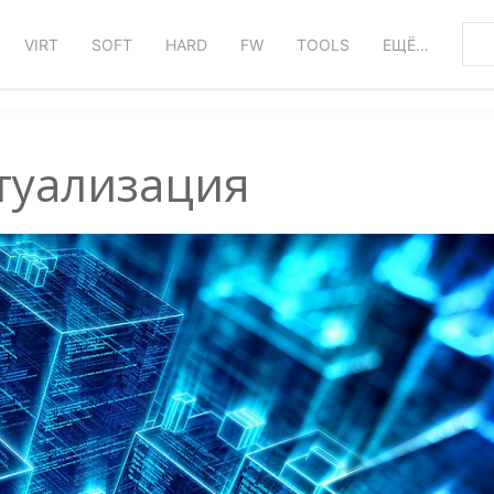
VIRT
SOFT
HARD
FW
TOOLS
ЕЩЁ…
туализация