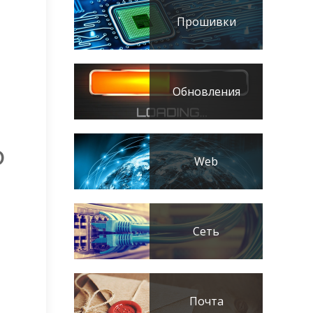
Прошивки
Обновления
Ф
Web
Сеть
Почта