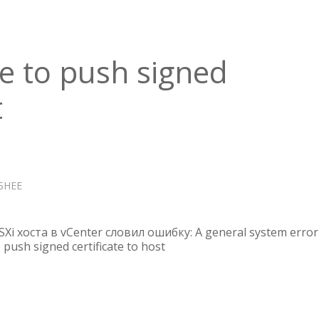
e to push signed
t
БНЕЕ
О
VCENTER
—
UNABLE
Xi хоста в vCenter словил ошибку: A general system error
TO
 push signed certificate to host
PUSH
SIGNED
CERTIFICATE
TO