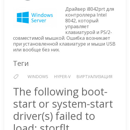
FOLLOWING
Драйвер i8042prt для
BOOT-
контроллера Intel
START
8042, который
OR
управляет
SYSTEM-
клавиатурой и PS/2-
START
совместимой мышкой. Ошибка возникает
DRIVER(S)
при установленной клавиатуре и мыши USB
FAILED
или вообще без них.
TO
LOAD:
Теги
I8042PRT
WINDOWS
HYPER-V
ВИРТУАЛИЗАЦИЯ
The following boot-
start or system-start
driver(s) failed to
load: storflt