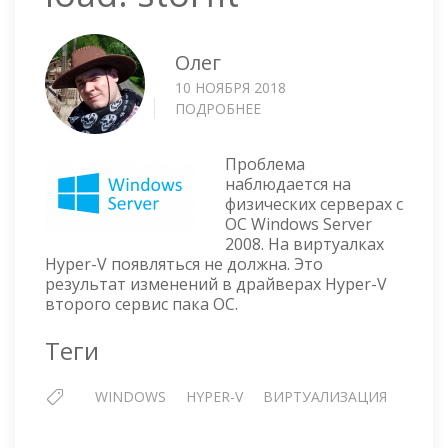
Олег
10 НОЯБРЯ 2018
ПОДРОБНЕЕ
О
THE
FOLLOWING
Проблема
BOOT-
наблюдается на
START
физических серверах с
OR
ОС Windows Server
SYSTEM-
2008. На виртуалках
START
Hyper-V появляться не должна. Это
DRIVER(S)
результат изменений в драйверах Hyper-V
FAILED
второго сервис пака ОС.
TO
LOAD:
Теги
STORFLT
WINDOWS
HYPER-V
ВИРТУАЛИЗАЦИЯ