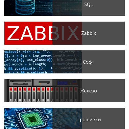
SQL
Zabbix
Софт
Железо
Прошивки