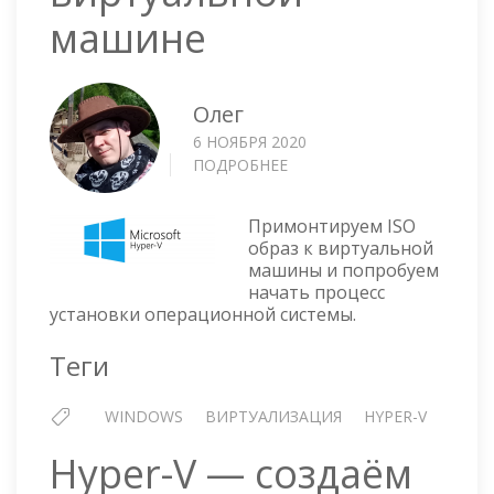
машине
Олег
6 НОЯБРЯ 2020
ПОДРОБНЕЕ
О
HYPER-
V
Примонтируем ISO
—
образ к виртуальной
МОНТИРУЕМ
машины и попробуем
ISO
начать процесс
К
установки операционной системы.
ВИРТУАЛЬНОЙ
МАШИНЕ
Теги
WINDOWS
ВИРТУАЛИЗАЦИЯ
HYPER-V
Hyper-V — создаём