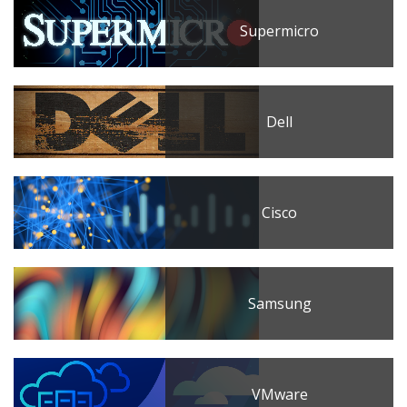
Supermicro
Dell
Cisco
Samsung
VMware