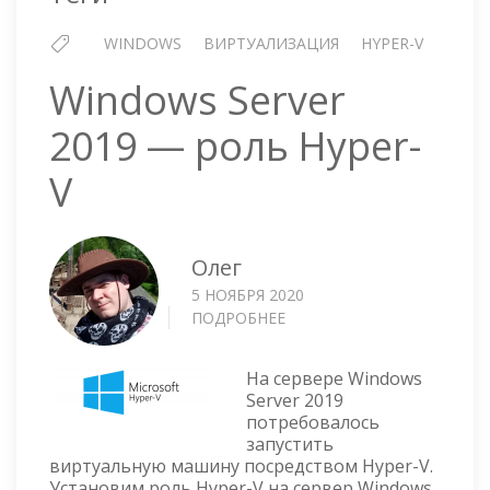
WINDOWS
ВИРТУАЛИЗАЦИЯ
HYPER-V
Windows Server
2019 — роль Hyper-
V
Олег
5 НОЯБРЯ 2020
ПОДРОБНЕЕ
О
WINDOWS
SERVER
На сервере Windows
2019
Server 2019
—
потребовалось
РОЛЬ
запустить
HYPER-
виртуальную машину посредством Hyper-V.
V
Установим роль Hyper-V на сервер Windows