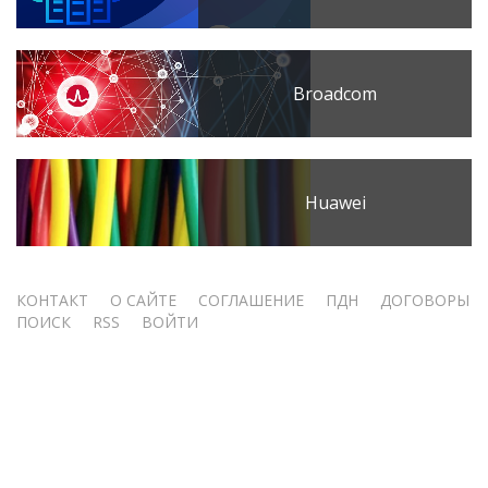
Broadcom
Huawei
Меню
КОНТАКТ
О САЙТЕ
СОГЛАШЕНИЕ
ПДН
ДОГОВОРЫ
ПОИСК
RSS
ВОЙТИ
учётной
записи
пользователя