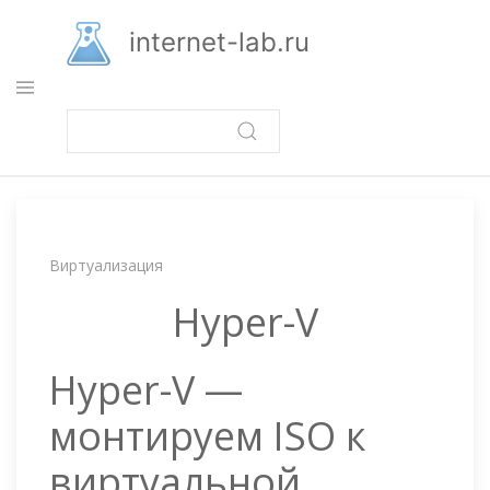
Перейти
к
internet-lab.ru
основному
содержанию
Строка
Виртуализация
навигации
Hyper-V
Hyper-V —
монтируем ISO к
виртуальной