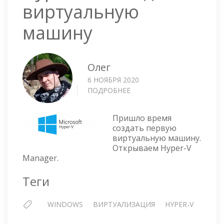
виртуальную
машину
Олег
6 НОЯБРЯ 2020
ПОДРОБНЕЕ
О
HYPER-
V
Пришло время
—
создать первую
СОЗДАЁМ
виртуальную машину.
ВИРТУАЛЬНУЮ
Открываем Hyper-V
МАШИНУ
Manager.
Теги
WINDOWS
ВИРТУАЛИЗАЦИЯ
HYPER-V