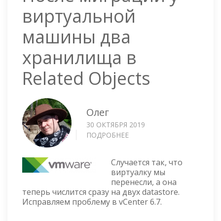
виртуальной
машины два
хранилища в
Related Objects
Олег
30 ОКТЯБРЯ 2019
ПОДРОБНЕЕ
О
ПОСЛЕ
МИГРАЦИИ
Случается так, что
У
виртуалку мы
ВИРТУАЛЬНОЙ
перенесли, а она
МАШИНЫ
теперь числится сразу на двух datastore.
ДВА
Исправляем проблему в vCenter 6.7.
ХРАНИЛИЩА
В