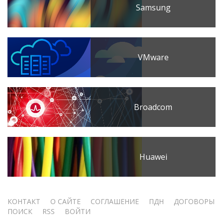
Samsung
VMware
Broadcom
Huawei
Меню
КОНТАКТ
О САЙТЕ
СОГЛАШЕНИЕ
ПДН
ДОГОВОРЫ
ПОИСК
RSS
ВОЙТИ
учётной