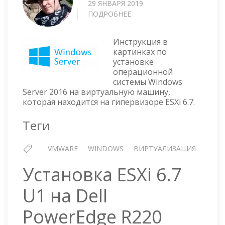
29 ЯНВАРЯ 2019
ПОДРОБНЕЕ
О
ESXI
6.7
Инструкция в
—
картинках по
УСТАНОВКА
установке
WINDOWS
операционной
SERVER
системы Windows
2016
Server 2016 на виртуальную машину,
НА
которая находится на гипервизоре ESXi 6.7.
ВИРТУАЛЬНУЮ
МАШИНУ
Теги
VMWARE
WINDOWS
ВИРТУАЛИЗАЦИЯ
Установка ESXi 6.7
U1 на Dell
PowerEdge R220