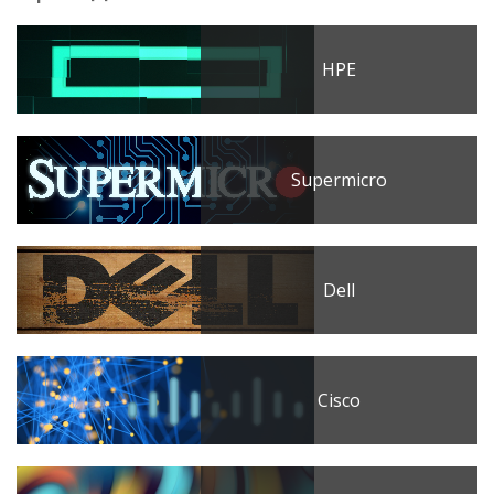
HPE
Supermicro
Dell
Cisco