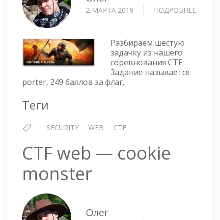
2 МАРТА 2019
ПОДРОБНЕЕ
О
CTF
WEB
—
Разбираем шестую
PORTE
задачку из нашего
соревнования CTF.
Задание называется
porter, 249 баллов за флаг.
Теги
SECURITY
WEB
CTF
CTF web — cookie
monster
Олег