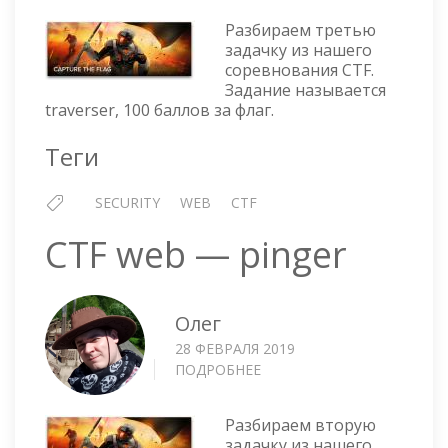
WEB
Разбираем третью
—
задачку из нашего
TRAVERSER
соревнования CTF.
Задание называется
traverser, 100 баллов за флаг.
Теги
SECURITY
WEB
CTF
CTF web — pinger
Олег
28 ФЕВРАЛЯ 2019
ПОДРОБНЕЕ
О
CTF
WEB
Разбираем вторую
—
задачку из нашего