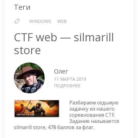
Теги
WINDOWS
WEB
CTF web — silmarill
store
Олег
11 МАРТА 2019
ПОДРОБНЕЕ
О
CTF
WEB
Разбираем седьмую
—
задачку из нашего
SILMARILL
соревнования CTF.
STORE
Задание называется
silmarill store, 478 баллов за флаг.