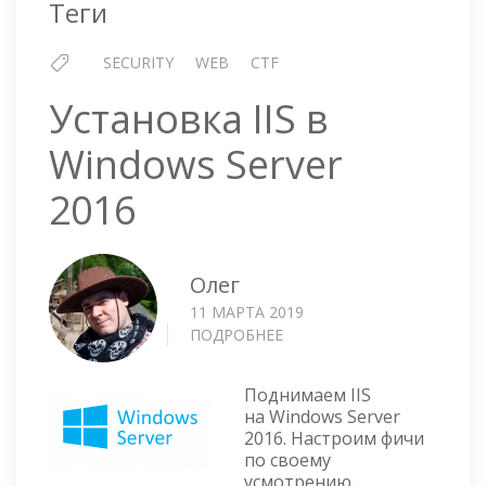
Теги
SECURITY
WEB
CTF
Установка IIS в
Windows Server
2016
Олег
11 МАРТА 2019
ПОДРОБНЕЕ
О
УСТАНОВКА
IIS
Поднимаем IIS
В
на Windows Server
WINDOWS
2016. Настроим фичи
SERVER
по своему
2016
усмотрению.