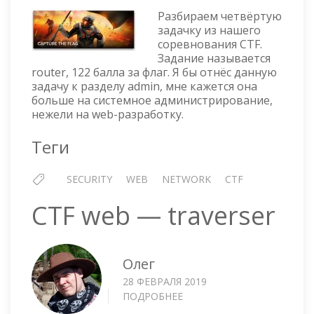
—
Разбираем четвёртую
ROUTE
задачку из нашего
соревнования CTF.
Задание называется
router, 122 балла за флаг. Я бы отнёс данную
задачу к разделу admin, мне кажется она
больше на системное администрирование,
нежели на web-разработку.
Теги
SECURITY
WEB
NETWORK
CTF
CTF web — traverser
Олег
28 ФЕВРАЛЯ 2019
ПОДРОБНЕЕ
О
CTF