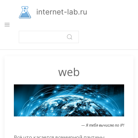
Перейти
к
internet-lab.ru
основному
содержанию
web
— Я тебя вычислю по IP!
Всё что касается всемирной паутины.