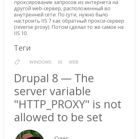
проксирование запросов из интернета на
(REVERSE
другой web-сервер, расположенный во
PROXY)
внутренней сети. По сути, нужно было
настроить IIS 7 как обратный прокси-сервер
(reverse proxy). Потом сделал то же самое на
IIS 10.
Теги
WINDOWS
IIS
WEB
Drupal 8 — The
server variable
"HTTP_PROXY" is not
allowed to be set
Олег