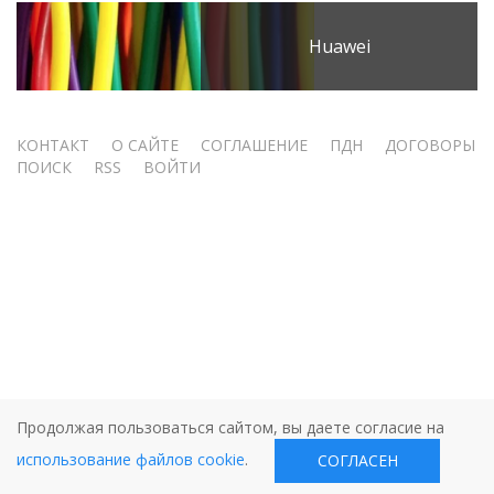
Huawei
Меню
КОНТАКТ
О САЙТЕ
СОГЛАШЕНИЕ
ПДН
ДОГОВОРЫ
ПОИСК
RSS
ВОЙТИ
учётной
записи
пользователя
Продолжая пользоваться сайтом, вы даете согласие на
использование файлов cookie
.
СОГЛАСЕН