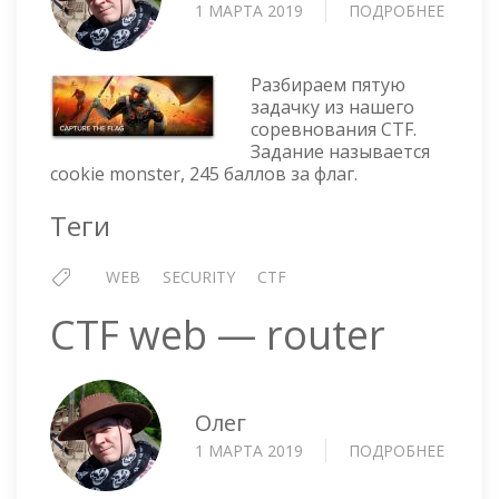
1 МАРТА 2019
ПОДРОБНЕЕ
О
CTF
WEB
—
Разбираем пятую
COOKI
задачку из нашего
соревнования CTF.
MONS
Задание называется
cookie monster, 245 баллов за флаг.
Теги
WEB
SECURITY
CTF
CTF web — router
Олег
1 МАРТА 2019
ПОДРОБНЕЕ
О
CTF
WEB