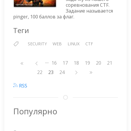
PINGER
соревнования CTF.
Задание называется
pinger, 100 баллов за флаг.
Теги
SECURITY
WEB
LINUX
CTF
…
Нумерация
Страница
16
Страница
17
Страница
18
Страница
19
Страница
20
Страница
21
страниц
Страница
22
23
Страница
24
RSS
Популярно