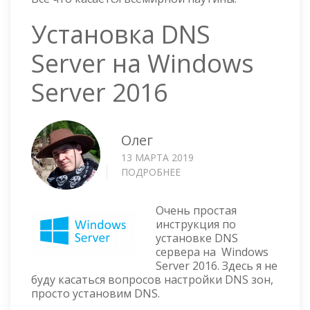
Установка DNS
Server на Windows
Server 2016
Олег
13 МАРТА 2019
ПОДРОБНЕЕ
О
УСТАНОВКА
DNS
Очень простая
SERVER
инструкция по
НА
установке DNS
WINDOWS
сервера на Windows
SERVER
Server 2016. Здесь я не
2016
буду касаться вопросов настройки DNS зон,
просто установим DNS.