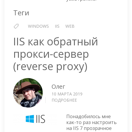
Теги
WINDOWS
IIS
WEB
IIS как обратный
прокси-сервер
(reverse proxy)
Олег
10 МАРТА 2019
ПОДРОБНЕЕ
О
IIS
КАК
Понадобилось мне
ОБРАТНЫЙ
как-то раз настроить
ПРОКСИ-
на IIS 7 прозрачное
СЕРВЕР