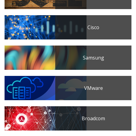
Cisco
Samsung
VMware
Broadcom