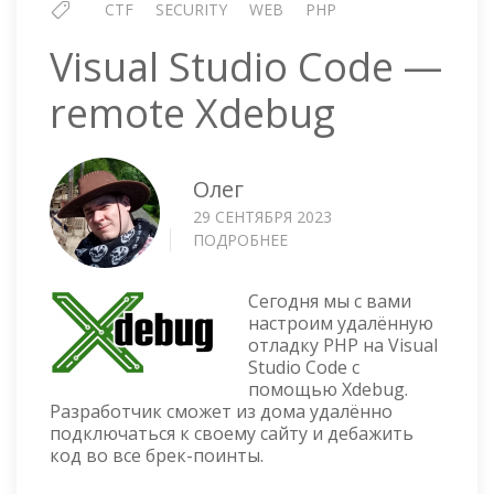
CTF
SECURITY
WEB
PHP
Visual Studio Code —
remote Xdebug
Олег
29 СЕНТЯБРЯ 2023
ПОДРОБНЕЕ
О
VISUAL
STUDIO
Сегодня мы с вами
CODE
настроим удалённую
—
отладку PHP на Visual
REMOTE
Studio Code с
XDEBUG
помощью Xdebug.
Разработчик сможет из дома удалённо
подключаться к своему сайту и дебажить
код во все брек-поинты.