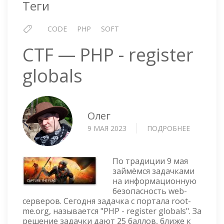
Теги
CODE
PHP
SOFT
CTF — PHP - register
globals
Олег
9 МАЯ 2023
ПОДРОБНЕЕ
О
CTF
—
PHP
По традиции 9 мая
-
займёмся задачками
на информационную
REGISTER
безопасность web-
GLOBALS
серверов. Сегодня задачка с портала root-
me.org, называется "PHP - register globals". За
решение задачки дают 25 баллов, ближе к