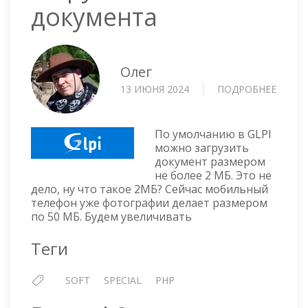
документа
Олег
13 ИЮНЯ 2024
ПОДРОБНЕЕ
О
GLPI
—
УВЕЛ
По умолчанию в GLPI
РАЗМ
можно загрузить
документ размером
ЗАГР
не более 2 МБ. Это не
ДОКУ
дело, ну что такое 2МБ? Сейчас мобильный
телефон уже фотографии делает размером
по 50 МБ. Будем увеличивать
Теги
SOFT
SPECIAL
PHP