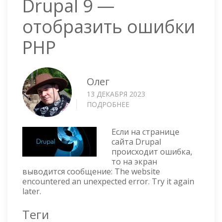
Drupal 9 —
отобразить ошибки
PHP
Олег
13 ДЕКАБРЯ 2023
ПОДРОБНЕЕ
О
DRUPAL
9
Если на странице
—
сайта Drupal
ОТОБРАЗИТЬ
происходит ошибка,
ОШИБКИ
то на экран
PHP
выводится сообщение: The website
encountered an unexpected error. Try it again
later.
Теги