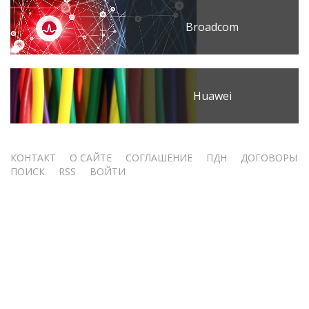
Broadcom
Huawei
Меню
КОНТАКТ
О САЙТЕ
СОГЛАШЕНИЕ
ПДН
ДОГОВОРЫ
ПОИСК
RSS
ВОЙТИ
учётной
записи
пользователя