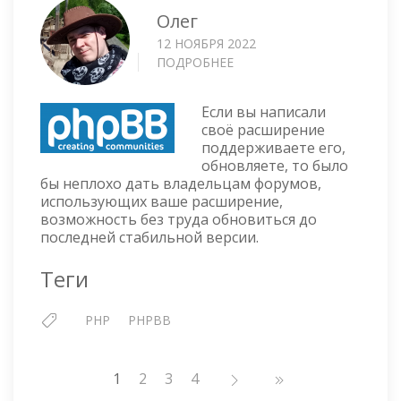
Олег
12 НОЯБРЯ 2022
ПОДРОБНЕЕ
О
PHPBB
—
Если вы написали
ПРОВЕРКА
своё расширение
ВЕРСИИ
поддерживаете его,
РАСШИРЕНИЯ
обновляете, то было
бы неплохо дать владельцам форумов,
использующих ваше расширение,
возможность без труда обновиться до
последней стабильной версии.
Теги
PHP
PHPBB
Нумерация
1
Страница
2
Страница
3
Страница
4