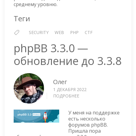
среднему уровню.
Теги
SECURITY
WEB
PHP
CTF
phpBB 3.3.0 —
обновление до 3.3.8
Олег
1 ДЕКАБРЯ 2022
ПОДРОБНЕЕ
О
PHPBB
3.3.0
У меня на поддержке
—
есть несколько
ОБНОВЛЕНИЕ
форумов phpBB.
ДО
Пришла пора
3.3.8