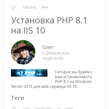
DRUPAL
PHP
Установка PHP 8.1
на IIS 10
Олег
9 ДЕКАБРЯ 2023
ПОДРОБНЕЕ
О
УСТАНОВКА
PHP
Сегодня мы будем с
8.1
вам устанавливать
НА
PHP 8.1 на Windows
IIS
Server 2016 для web-сервера IIS 10.
10
Теги
PHP
WINDOWS
IIS
WEB