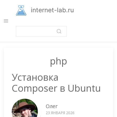
Перейти
к
internet-lab.ru
основному
содержанию
php
Установка
Composer в Ubuntu
Олег
23 ЯНВАРЯ 2026