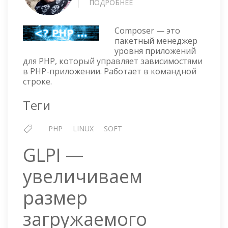
ПОДРОБНЕЕ
О
УСТАНОВКА
COMPOSER
Composer — это
В
пакетный менеджер
UBUNTU
уровня приложений
для PHP, который управляет зависимостями
в PHP-приложении. Работает в командной
строке.
Теги
PHP
LINUX
SOFT
GLPI —
увеличиваем
размер
загружаемого