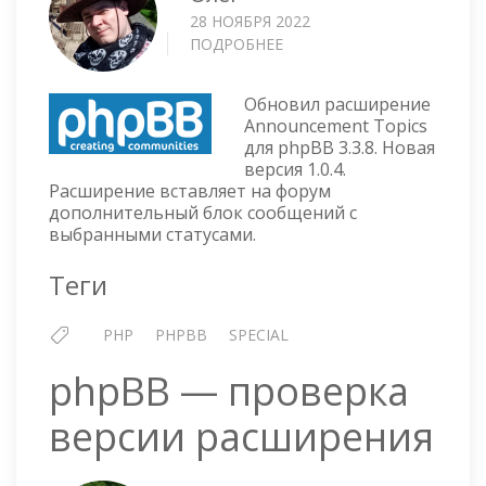
28 НОЯБРЯ 2022
ПОДРОБНЕЕ
О
РАСШИРЕНИЕ
ANNOUNCEMENT
Обновил расширение
TOPICS
Announcement Topics
ДЛЯ
для phpBB 3.3.8. Новая
PHPBB
версия 1.0.4.
3.3
Расширение вставляет на форум
(V1.0.4)
дополнительный блок сообщений с
выбранными статусами.
Теги
PHP
PHPBB
SPECIAL
phpBB — проверка
версии расширения