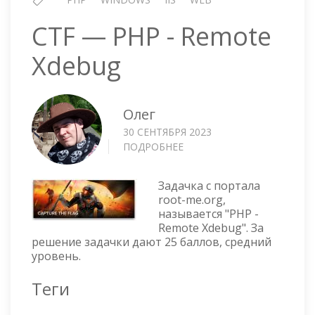
CTF — PHP - Remote
Xdebug
Олег
30 СЕНТЯБРЯ 2023
ПОДРОБНЕЕ
О
CTF
—
Задачка с портала
PHP
root-me.org,
-
называется "PHP -
REMOTE
Remote Xdebug". За
XDEBUG
решение задачки дают 25 баллов, средний
уровень.
Теги