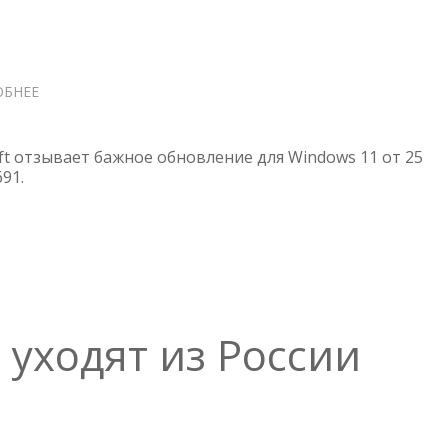
ОБНЕЕ
О
WINDOWS
11
—
ft отзывает бажное обновление для Windows 11 от 25
MICROSOFT
91.
ОТЗЫВАЕТ
ОБНОВЛЕНИЕ
KB5016691
t уходят из России