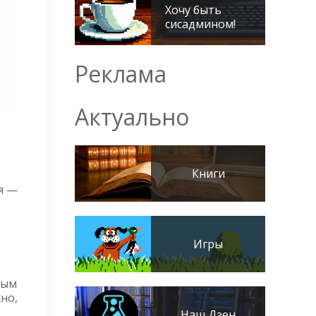
Хочу быть
сисадмином!
Реклама
Актуально
Книги
я —
Игры
ным
но,
Наш Дзен