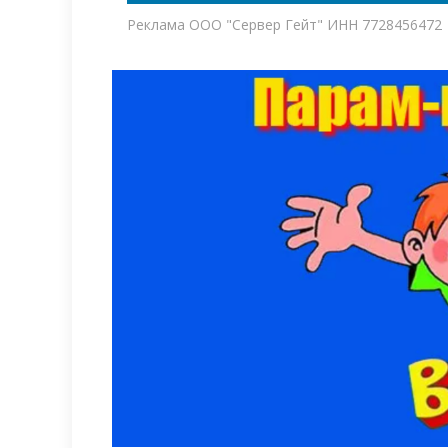
Реклама ООО "Сервер Гейт" ИНН 7728456472