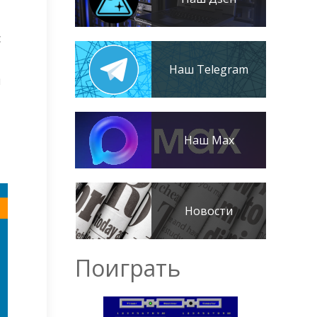
с
Наш Telegram
я
Наш Max
Новости
Поиграть