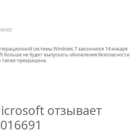
ОБНЕЕ
О
СРОК
ПОДДЕРЖКИ
WINDOWS
перационной системы Windows 7 закончился 14 января
7
oft больше не будет выпускать обновления безопасности
 также прекращена.
ЗАКОНЧИЛСЯ
crosoft отзывает
5016691