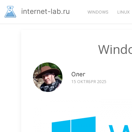
Перейти
Основная
к
internet-lab.ru
WINDOWS
LINUX
основному
навигация
содержанию
Windo
Олег
15 ОКТЯБРЯ 2025