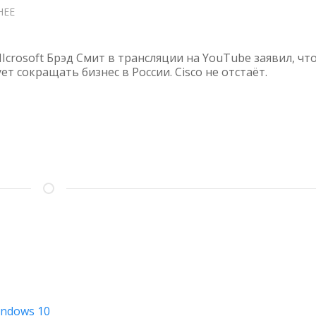
НЕЕ
О
CISCO
И
MICROSOFT
crosoft Брэд Смит в трансляции на YouTube заявил, чт
УХОДЯТ
т сокращать бизнес в России. Cisco не отстаёт.
ИЗ
РОССИИ
indows 10