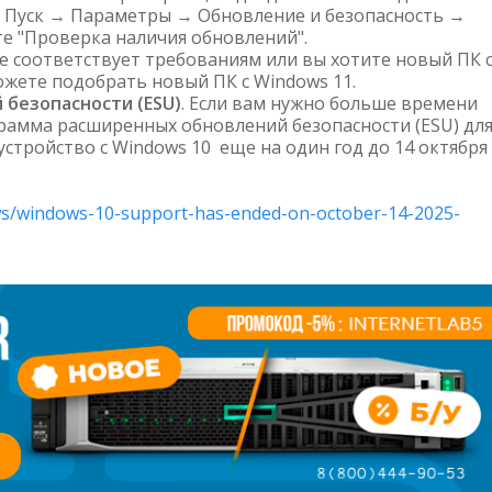
в Пуск → Параметры → Обновление и безопасность →
е "Проверка наличия обновлений".
не соответствует требованиям или вы хотите новый ПК 
ожете подобрать новый ПК с Windows 11.
безопасности (ESU)
. Если вам нужно больше времени
грамма расширенных обновлений безопасности (ESU) дл
тройство с Windows 10 еще на один год до 14 октября
ows/windows-10-support-has-ended-on-october-14-2025-