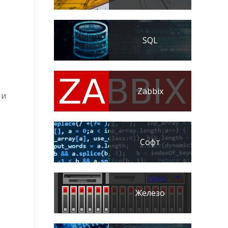
SQL
Zabbix
 и
Софт
Железо